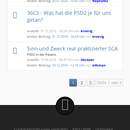
letzter Beitrag:
20.01.2020 - 10:47 Uhr
von
Neptun62
36C3 - Was hat die PSD2 je für uns
getan?
erstellt:
31.12.2019 - 16:24 Uhr von
kroerig
letzter Beitrag:
31.12.2019 - 16:24 Uhr
von
kroerig
Sinn und Zweck real praktizierter SCA
PSD2 in der Paraxis
erstellt:
15.09.2019 - 09:39 Uhr von
hbciuser
letzter Beitrag:
24.12.2019 - 12:16 Uhr
von
infoman
1
2
Seite 1 von 2
Cookie-Einstellungen verwalten
·
FAQ / Hilfe
·
Teamseite
·