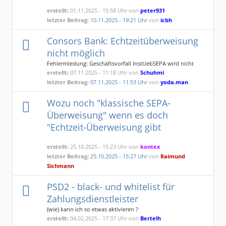
erstellt:
01.11.2025 - 15:58 Uhr von
peter931
letzter Beitrag:
10.11.2025 - 19:21 Uhr
von
icbh
Consors Bank: Echtzeitüberweisung
nicht möglich
Fehlermledung: Geschäftsvorfall InstUebSEPA wird nicht
unterstützt
erstellt:
07.11.2025 - 11:18 Uhr von
Schuhmi
letzter Beitrag:
07.11.2025 - 11:53 Uhr
von
yoda.man
Wozu noch "klassische SEPA-
Überweisung" wenn es doch
"Echtzeit-Überweisung gibt
erstellt:
25.10.2025 - 15:23 Uhr von
kontex
letzter Beitrag:
25.10.2025 - 15:27 Uhr
von
Raimund
Sichmann
PSD2 - black- und whitelist für
Zahlungsdienstleister
(wie) kann ich so etwas aktivieren ?
erstellt:
04.02.2025 - 17:37 Uhr von
Bertelh