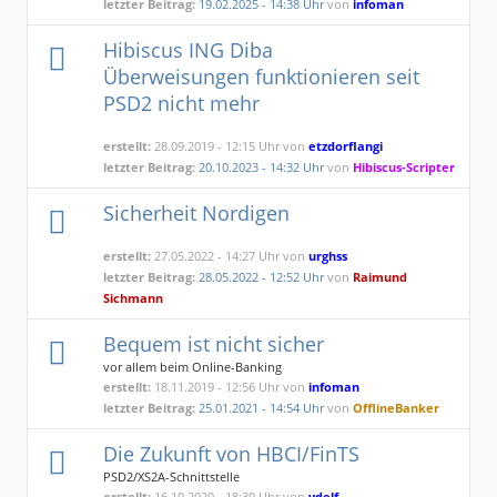
letzter Beitrag:
19.02.2025 - 14:38 Uhr
von
infoman
Hibiscus ING Diba
Überweisungen funktionieren seit
PSD2 nicht mehr
erstellt:
28.09.2019 - 12:15 Uhr von
etzdorflangi
letzter Beitrag:
20.10.2023 - 14:32 Uhr
von
Hibiscus-Scripter
Sicherheit Nordigen
erstellt:
27.05.2022 - 14:27 Uhr von
urghss
letzter Beitrag:
28.05.2022 - 12:52 Uhr
von
Raimund
Sichmann
Bequem ist nicht sicher
vor allem beim Online-Banking
erstellt:
18.11.2019 - 12:56 Uhr von
infoman
letzter Beitrag:
25.01.2021 - 14:54 Uhr
von
OfflineBanker
Die Zukunft von HBCI/FinTS
PSD2/XS2A-Schnittstelle
erstellt:
16.10.2020 - 18:30 Uhr von
vdelf