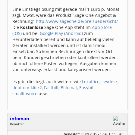
Eine Einstiegslösung mit gerade mal 1 Euro p. Monat
zzgl. MwSt. wäre das Produkt "Sage One Angebot &
Rechnung"
http://www.sageone.de/preisuebersicht/
Die
kostenlose
Sage One App steht im
App Store
(iOS)
und bei
Google Play (Android)
zum
Herunterladen bereit und kann auf beliebig vielen
Geräten installiert werden und ist damit mobil
einsetzbar. So können Rechnungen direkt vor Ort
beim Kunden geschrieben oder kontrolliert werden,
ob noch offene Posten vorliegen. Ausgaben können
von unterwegs erfasst und kategorisiert werden.
es gibt diesbzgl. auch weitere wie
Lexoffice
,
sevdesk
,
debitoor
klick2
,
Fastbill
,
Billomat
,
Easybill
,
smallinvoice
usw.
infoman
Benutzer
Geschlecht:
Gepostet:
18.09.2015 - 17:46 Uhr ·
#3
Beiträge:
8324