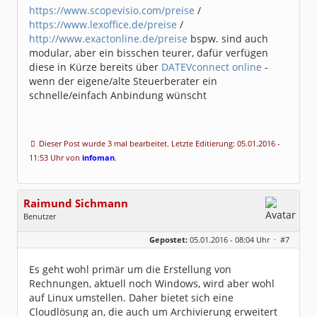
https://www.scopevisio.com/preise
/
https://www.lexoffice.de/preise
/
http://www.exactonline.de/preise
bspw. sind auch
modular, aber ein bisschen teurer, dafür verfügen
diese in Kürze bereits über
DATEVconnect online
-
wenn der eigene/alte Steuerberater ein
schnelle/einfach Anbindung wünscht
Dieser Post wurde 3 mal bearbeitet. Letzte Editierung: 05.01.2016 -
11:53 Uhr von
infoman
.
Raimund Sichmann
Benutzer
Geschlecht:
keine Angabe
Gepostet:
05.01.2016 - 08:04 Uhr ·
#7
Beiträge:
8493
Dabei seit:
08 / 2002
Es geht wohl primär um die Erstellung von
Rechnungen, aktuell noch Windows, wird aber wohl
auf Linux umstellen. Daher bietet sich eine
Cloudlösung an, die auch um Archivierung erweitert