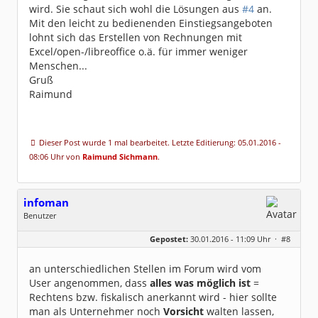
wird. Sie schaut sich wohl die Lösungen aus
#4
an.
Mit den leicht zu bedienenden Einstiegsangeboten
lohnt sich das Erstellen von Rechnungen mit
Excel/open-/libreoffice o.ä. für immer weniger
Menschen...
Gruß
Raimund
Dieser Post wurde 1 mal bearbeitet. Letzte Editierung: 05.01.2016 -
08:06 Uhr von
Raimund Sichmann
.
infoman
Benutzer
Geschlecht:
Gepostet:
30.01.2016 - 11:09 Uhr ·
#8
Beiträge:
8324
Dabei seit:
06 / 2008
an unterschiedlichen Stellen im Forum wird vom
User angenommen, dass
alles was möglich ist
=
Rechtens bzw. fiskalisch anerkannt wird - hier sollte
man als Unternehmer noch
Vorsicht
walten lassen,