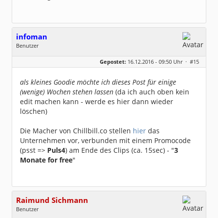
infoman
Benutzer
Geschlecht:
Gepostet:
16.12.2016 - 09:50 Uhr ·
#15
Beiträge:
8324
Dabei seit:
06 / 2008
als kleines Goodie möchte ich dieses Post für einige
(wenige) Wochen stehen lassen
(da ich auch oben kein
edit machen kann - werde es hier dann wieder
löschen)
Die Macher von Chillbill.co stellen
hier
das
Unternehmen vor, verbunden mit einem Promocode
(psst =>
Puls4
) am Ende des Clips (ca. 15sec) - "
3
Monate for free
"
Raimund Sichmann
Benutzer