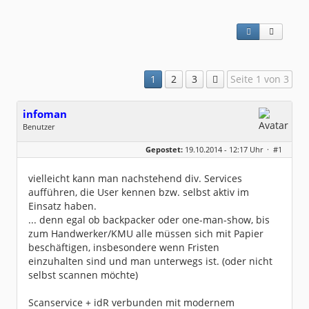
1
2
3
Seite 1 von 3
infoman
Benutzer
Geschlecht:
Gepostet:
19.10.2014 - 12:17 Uhr ·
#1
Beiträge:
8324
Dabei seit:
06 / 2008
vielleicht kann man nachstehend div. Services
aufführen, die User kennen bzw. selbst aktiv im
Einsatz haben.
... denn egal ob backpacker oder one-man-show, bis
zum Handwerker/KMU alle müssen sich mit Papier
beschäftigen, insbesondere wenn Fristen
einzuhalten sind und man unterwegs ist. (oder nicht
selbst scannen möchte)
Scanservice + idR verbunden mit modernem