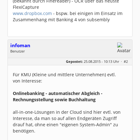
(bekannt durch Finereader) - OCR über das neuste
FlexiCapture
www.dropbox.com
- bspw. bei einigen im Einsatz im
Zusammenhang mit Banking 4 von subsembly
infoman
Benutzer
Geschlecht:
Gepostet:
25.08.2015 - 10:13 Uhr ·
#2
Beiträge:
8324
Dabei seit:
06 / 2008
Für KMU (Kleine und mittlere Unternehmen) evtl.
von Interesse:
Onlinebanking - automatischer Abgleich -
Rechnungsstellung sowie Buchhaltung
all-in-one-Lösungen in der Cloud sind hier evtl. von
Interesse, da man so auf allen Endgeräten Zugriff
drauf hat, ohne einen "eigenen System-Admin" zu
benötigen.