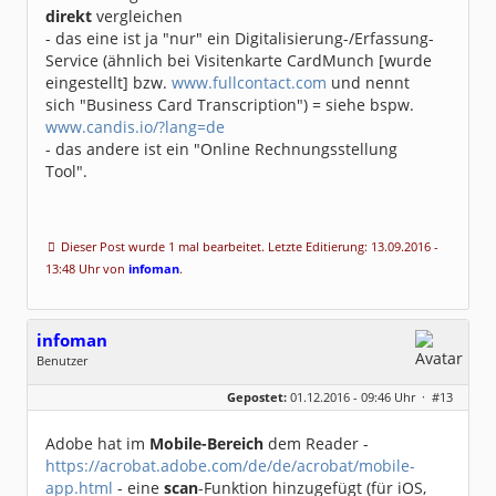
direkt
vergleichen
- das eine ist ja "nur" ein Digitalisierung-/Erfassung-
Service (ähnlich bei Visitenkarte CardMunch [wurde
eingestellt] bzw.
www.fullcontact.com
und nennt
sich "Business Card Transcription") = siehe bspw.
www.candis.io/?lang=de
- das andere ist ein "Online Rechnungsstellung
Tool".
Dieser Post wurde 1 mal bearbeitet. Letzte Editierung: 13.09.2016 -
13:48 Uhr von
infoman
.
infoman
Benutzer
Geschlecht:
Gepostet:
01.12.2016 - 09:46 Uhr ·
#13
Beiträge:
8324
Dabei seit:
06 / 2008
Adobe hat im
Mobile-Bereich
dem Reader -
https://acrobat.adobe.com/de/de/acrobat/mobile-
app.html
- eine
scan
-Funktion hinzugefügt (für iOS,