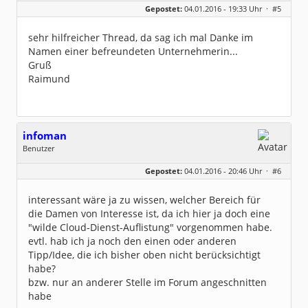
Gepostet:
04.01.2016 - 19:33 Uhr ·
#5
Beiträge:
8493
Dabei seit:
08 / 2002
sehr hilfreicher Thread, da sag ich mal Danke im
Namen einer befreundeten Unternehmerin...
Gruß
Raimund
infoman
Benutzer
Geschlecht:
Gepostet:
04.01.2016 - 20:46 Uhr ·
#6
Beiträge:
8324
Dabei seit:
06 / 2008
interessant wäre ja zu wissen, welcher Bereich für
die Damen von Interesse ist, da ich hier ja doch eine
"wilde Cloud-Dienst-Auflistung" vorgenommen habe.
evtl. hab ich ja noch den einen oder anderen
Tipp/Idee, die ich bisher oben nicht berücksichtigt
habe?
bzw. nur an anderer Stelle im Forum angeschnitten
habe