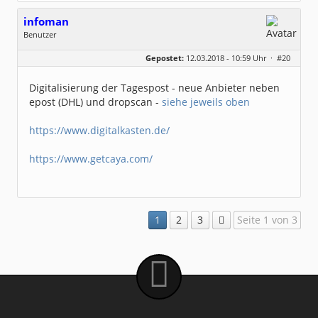
infoman
Benutzer
Geschlecht:
Gepostet:
12.03.2018 - 10:59 Uhr ·
#20
Beiträge:
8324
Dabei seit:
06 / 2008
Digitalisierung der Tagespost - neue Anbieter neben
epost (DHL) und dropscan -
siehe jeweils oben
https://www.digitalkasten.de/
https://www.getcaya.com/
1
2
3
Seite 1 von 3