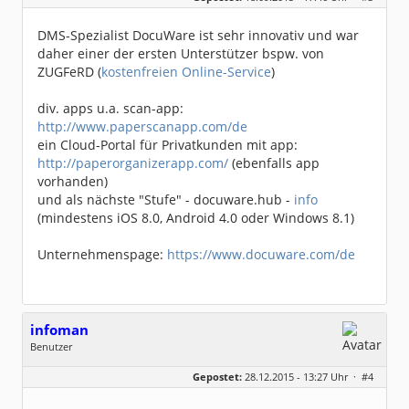
Dabei seit:
06 / 2008
DMS-Spezialist DocuWare ist sehr innovativ und war
daher einer der ersten Unterstützer bspw. von
ZUGFeRD (
kostenfreien Online-Service
)
div. apps u.a. scan-app:
http://www.paperscanapp.com/de
ein Cloud-Portal für Privatkunden mit app:
http://paperorganizerapp.com/
(ebenfalls app
vorhanden)
und als nächste "Stufe" - docuware.hub -
info
(mindestens iOS 8.0, Android 4.0 oder Windows 8.1)
Unternehmenspage:
https://www.docuware.com/de
infoman
Benutzer
Geschlecht:
Gepostet:
28.12.2015 - 13:27 Uhr ·
#4
Beiträge:
8324
Dabei seit:
06 / 2008