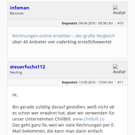
infoman
Benutzer
Geschlecht:
Gepostet:
04.04.2016 - 09:38 Uhr ·
#10
Beiträge:
8324
Dabei seit:
06 / 2008
Rechnungen online erstellen – der große Vergleich
über 40 Anbieter von coderblog erstellt/bewertet
steuerfuchs112
Neuling
Geschlecht:
keine Angabe
Gepostet:
13.09.2016 - 13:04 Uhr ·
#11
Beiträge:
1
Dabei seit:
09 / 2016
Hi,
Bin gerade zufällig darauf gestoßen, weiß nicht ob
es schon wer erwähnt hat, aber wir verwenden für
unser Unternehmen ChillBill:
www.chillbill.co
Das geht ganz fix, weil wir viele Rechnungen per E-
Mail bekommen, die kann man dann einfach