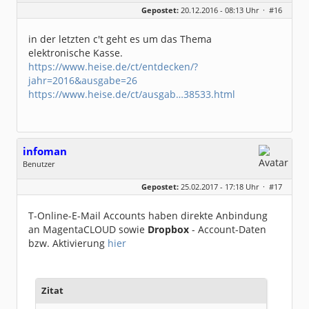
Geschlecht:
keine Angabe
Gepostet:
20.12.2016 - 08:13 Uhr ·
#16
Beiträge:
8493
Dabei seit:
08 / 2002
in der letzten c't geht es um das Thema
elektronische Kasse.
https://www.heise.de/ct/entdecken/?
jahr=2016&ausgabe=26
https://www.heise.de/ct/ausgab…38533.html
infoman
Benutzer
Geschlecht:
Gepostet:
25.02.2017 - 17:18 Uhr ·
#17
Beiträge:
8324
Dabei seit:
06 / 2008
T-Online-E-Mail Accounts haben direkte Anbindung
an MagentaCLOUD sowie
Dropbox
- Account-Daten
bzw. Aktivierung
hier
Zitat