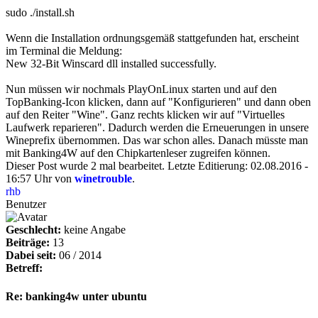
sudo ./install.sh
Wenn die Installation ordnungsgemäß stattgefunden hat, erscheint
im Terminal die Meldung:
New 32-Bit Winscard dll installed successfully.
Nun müssen wir nochmals PlayOnLinux starten und auf den
TopBanking-Icon klicken, dann auf "Konfigurieren" und dann oben
auf den Reiter "Wine". Ganz rechts klicken wir auf "Virtuelles
Laufwerk reparieren". Dadurch werden die Erneuerungen in unsere
Wineprefix übernommen. Das war schon alles. Danach müsste man
mit Banking4W auf den Chipkartenleser zugreifen können.
Dieser Post wurde 2 mal bearbeitet. Letzte Editierung: 02.08.2016 -
16:57 Uhr von
winetrouble
.
rhb
Benutzer
Geschlecht:
keine Angabe
Beiträge:
13
Dabei seit:
06 / 2014
Betreff:
Re: banking4w unter ubuntu