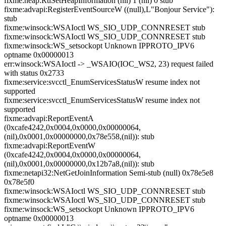
fixme:heap:RtlSetHeapInformation (nil) 1 (nil) 0 stub
fixme:advapi:RegisterEventSourceW ((null),L"Bonjour Service"):
stub
fixme:winsock:WSAIoctl WS_SIO_UDP_CONNRESET stub
fixme:winsock:WSAIoctl WS_SIO_UDP_CONNRESET stub
fixme:winsock:WS_setsockopt Unknown IPPROTO_IPV6
optname 0x00000013
err:winsock:WSAIoctl -> _WSAIO(IOC_WS2, 23) request failed
with status 0x2733
fixme:service:svcctl_EnumServicesStatusW resume index not
supported
fixme:service:svcctl_EnumServicesStatusW resume index not
supported
fixme:advapi:ReportEventA
(0xcafe4242,0x0004,0x0000,0x00000064,
(nil),0x0001,0x00000000,0x78e558,(nil)): stub
fixme:advapi:ReportEventW
(0xcafe4242,0x0004,0x0000,0x00000064,
(nil),0x0001,0x00000000,0x12b7a8,(nil)): stub
fixme:netapi32:NetGetJoinInformation Semi-stub (null) 0x78e5e8
0x78e5f0
fixme:winsock:WSAIoctl WS_SIO_UDP_CONNRESET stub
fixme:winsock:WSAIoctl WS_SIO_UDP_CONNRESET stub
fixme:winsock:WS_setsockopt Unknown IPPROTO_IPV6
optname 0x00000013