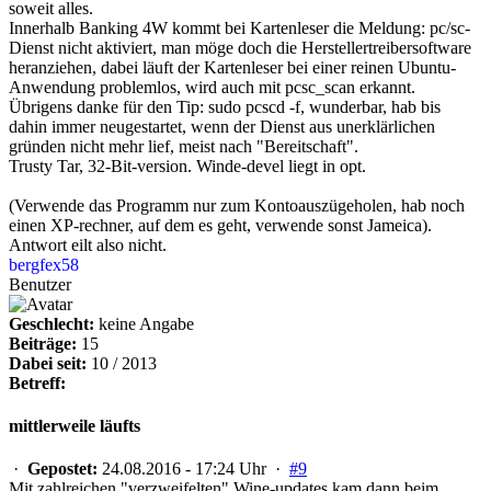
soweit alles.
Innerhalb Banking 4W kommt bei Kartenleser die Meldung: pc/sc-
Dienst nicht aktiviert, man möge doch die Herstellertreibersoftware
heranziehen, dabei läuft der Kartenleser bei einer reinen Ubuntu-
Anwendung problemlos, wird auch mit pcsc_scan erkannt.
Übrigens danke für den Tip: sudo pcscd -f, wunderbar, hab bis
dahin immer neugestartet, wenn der Dienst aus unerklärlichen
gründen nicht mehr lief, meist nach "Bereitschaft".
Trusty Tar, 32-Bit-version. Winde-devel liegt in opt.
(Verwende das Programm nur zum Kontoauszügeholen, hab noch
einen XP-rechner, auf dem es geht, verwende sonst Jameica).
Antwort eilt also nicht.
bergfex58
Benutzer
Geschlecht:
keine Angabe
Beiträge:
15
Dabei seit:
10 / 2013
Betreff:
mittlerweile läufts
·
Gepostet:
24.08.2016 - 17:24 Uhr ·
#9
Mit zahlreichen "verzweifelten" Wine-updates kam dann beim