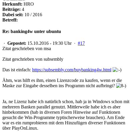
Herkunft:
HRO
Beiträge:
4
Dabei seit:
10 / 2016
Betreff:
Re: banking4w unter ubuntu
·
Gepostet:
15.10.2016 - 19:30 Uhr ·
#17
Zitat geschrieben von msa
Zitat geschrieben von subsembly
Das ist einfach:
https://subsembly.com/buybanking4w.html
Ähm, was hilft es ihm, einen Lizenzcode zu kaufen, wenn er die
Maske zur Eingabe desselben ins Programm nicht aufbringt?
Ja, ne Lizenz habe ich natürlich schon, hab ja in Windows schon mit
mehreren Banken parallel genutzt. Mittlerweile habe ich es aber
hinbekommen (hab in diversen Foren Hinweise auf Funktionen
gesucht die Win-Programme typtischerweise brauchen). Am Ende
war es ein rumprobieren mit dem Hinzufügen diverser Funktionen
über PlayOnLinux.