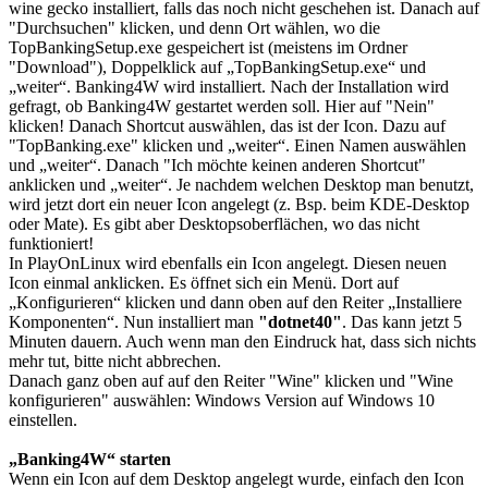
wine gecko installiert, falls das noch nicht geschehen ist. Danach auf
"Durchsuchen" klicken, und denn Ort wählen, wo die
TopBankingSetup.exe gespeichert ist (meistens im Ordner
"Download"), Doppelklick auf „TopBankingSetup.exe“ und
„weiter“. Banking4W wird installiert. Nach der Installation wird
gefragt, ob Banking4W gestartet werden soll. Hier auf "Nein"
klicken! Danach Shortcut auswählen, das ist der Icon. Dazu auf
"TopBanking.exe" klicken und „weiter“. Einen Namen auswählen
und „weiter“. Danach "Ich möchte keinen anderen Shortcut"
anklicken und „weiter“. Je nachdem welchen Desktop man benutzt,
wird jetzt dort ein neuer Icon angelegt (z. Bsp. beim KDE-Desktop
oder Mate). Es gibt aber Desktopsoberflächen, wo das nicht
funktioniert!
In PlayOnLinux wird ebenfalls ein Icon angelegt. Diesen neuen
Icon einmal anklicken. Es öffnet sich ein Menü. Dort auf
„Konfigurieren“ klicken und dann oben auf den Reiter „Installiere
Komponenten“. Nun installiert man
"dotnet40"
. Das kann jetzt 5
Minuten dauern. Auch wenn man den Eindruck hat, dass sich nichts
mehr tut, bitte nicht abbrechen.
Danach ganz oben auf auf den Reiter "Wine" klicken und "Wine
konfigurieren" auswählen: Windows Version auf Windows 10
einstellen.
„Banking4W“ starten
Wenn ein Icon auf dem Desktop angelegt wurde, einfach den Icon