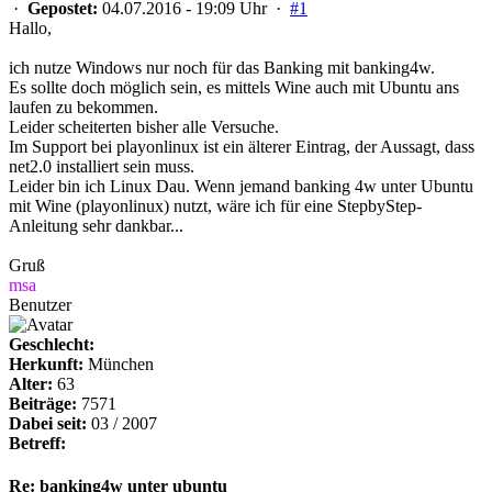
·
Gepostet:
04.07.2016 - 19:09 Uhr ·
#1
Hallo,
ich nutze Windows nur noch für das Banking mit banking4w.
Es sollte doch möglich sein, es mittels Wine auch mit Ubuntu ans
laufen zu bekommen.
Leider scheiterten bisher alle Versuche.
Im Support bei playonlinux ist ein älterer Eintrag, der Aussagt, dass
net2.0 installiert sein muss.
Leider bin ich Linux Dau. Wenn jemand banking 4w unter Ubuntu
mit Wine (playonlinux) nutzt, wäre ich für eine StepbyStep-
Anleitung sehr dankbar...
Gruß
msa
Benutzer
Geschlecht:
Herkunft:
München
Alter:
63
Beiträge:
7571
Dabei seit:
03 / 2007
Betreff:
Re: banking4w unter ubuntu