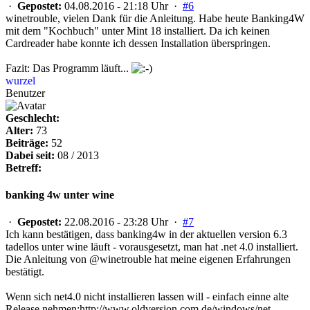
·
Gepostet:
04.08.2016 - 21:18 Uhr ·
#6
winetrouble, vielen Dank für die Anleitung. Habe heute Banking4W
mit dem "Kochbuch" unter Mint 18 installiert. Da ich keinen
Cardreader habe konnte ich dessen Installation überspringen.
Fazit: Das Programm läuft...
wurzel
Benutzer
Geschlecht:
Alter:
73
Beiträge:
52
Dabei seit:
08 / 2013
Betreff:
banking 4w unter wine
·
Gepostet:
22.08.2016 - 23:28 Uhr ·
#7
Ich kann bestätigen, dass banking4w in der aktuellen version 6.3
tadellos unter wine läuft - vorausgesetzt, man hat .net 4.0 installiert.
Die Anleitung von @winetrouble hat meine eigenen Erfahrungen
bestätigt.
Wenn sich net4.0 nicht installieren lassen will - einfach einne alte
Release nehmen:http://www.oldversion.com.de/windows/net-