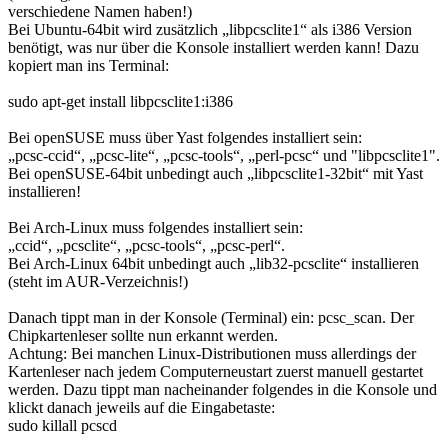
verschiedene Namen haben!)
Bei Ubuntu-64bit wird zusätzlich „libpcsclite1“ als i386 Version
benötigt, was nur über die Konsole installiert werden kann! Dazu
kopiert man ins Terminal:
sudo apt-get install libpcsclite1:i386
Bei openSUSE muss über Yast folgendes installiert sein:
„pcsc-ccid“, „pcsc-lite“, „pcsc-tools“, „perl-pcsc“ und "libpcsclite1".
Bei openSUSE-64bit unbedingt auch „libpcsclite1-32bit“ mit Yast
installieren!
Bei Arch-Linux muss folgendes installiert sein:
„ccid“, „pcsclite“, „pcsc-tools“, „pcsc-perl“.
Bei Arch-Linux 64bit unbedingt auch „lib32-pcsclite“ installieren
(steht im AUR-Verzeichnis!)
Danach tippt man in der Konsole (Terminal) ein: pcsc_scan. Der
Chipkartenleser sollte nun erkannt werden.
Achtung: Bei manchen Linux-Distributionen muss allerdings der
Kartenleser nach jedem Computerneustart zuerst manuell gestartet
werden. Dazu tippt man nacheinander folgendes in die Konsole und
klickt danach jeweils auf die Eingabetaste:
sudo killall pcscd