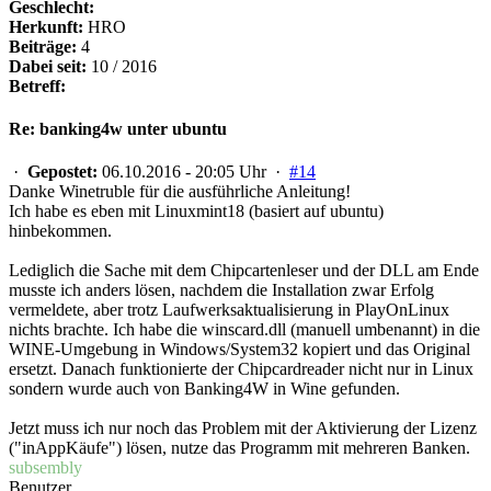
Geschlecht:
Herkunft:
HRO
Beiträge:
4
Dabei seit:
10 / 2016
Betreff:
Re: banking4w unter ubuntu
·
Gepostet:
06.10.2016 - 20:05 Uhr ·
#14
Danke Winetruble für die ausführliche Anleitung!
Ich habe es eben mit Linuxmint18 (basiert auf ubuntu)
hinbekommen.
Lediglich die Sache mit dem Chipcartenleser und der DLL am Ende
musste ich anders lösen, nachdem die Installation zwar Erfolg
vermeldete, aber trotz Laufwerksaktualisierung in PlayOnLinux
nichts brachte. Ich habe die winscard.dll (manuell umbenannt) in die
WINE-Umgebung in Windows/System32 kopiert und das Original
ersetzt. Danach funktionierte der Chipcardreader nicht nur in Linux
sondern wurde auch von Banking4W in Wine gefunden.
Jetzt muss ich nur noch das Problem mit der Aktivierung der Lizenz
("inAppKäufe") lösen, nutze das Programm mit mehreren Banken.
subsembly
Benutzer