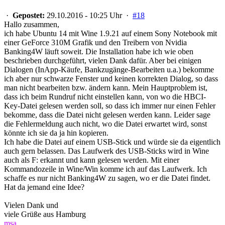
·
Gepostet:
29.10.2016 - 10:25 Uhr ·
#18
Hallo zusammen,
ich habe Ubuntu 14 mit Wine 1.9.21 auf einem Sony Notebook mit
einer GeForce 310M Grafik und den Treibern von Nvidia
Banking4W läuft soweit. Die Installation habe ich wie oben
beschrieben durchgeführt, vielen Dank dafür. Aber bei einigen
Dialogen (InApp-Käufe, Bankzugänge-Bearbeiten u.a.) bekomme
ich aber nur schwarze Fenster und keinen korrekten Dialog, so dass
man nicht bearbeiten bzw. ändern kann. Mein Hauptproblem ist,
dass ich beim Rundruf nicht einstellen kann, von wo die HBCI-
Key-Datei gelesen werden soll, so dass ich immer nur einen Fehler
bekomme, dass die Datei nicht gelesen werden kann. Leider sage
die Fehlermeldung auch nicht, wo die Datei erwartet wird, sonst
könnte ich sie da ja hin kopieren.
Ich habe die Datei auf einem USB-Stick und würde sie da eigentlich
auch gern belassen. Das Laufwerk des USB-Sticks wird in Wine
auch als F: erkannt und kann gelesen werden. Mit einer
Kommandozeile in Wine/Win komme ich auf das Laufwerk. Ich
schaffe es nur nicht Banking4W zu sagen, wo er die Datei findet.
Hat da jemand eine Idee?
Vielen Dank und
viele Grüße aus Hamburg
msa