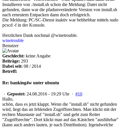
Installieren von ./install.sh schon die Meldung: Datei nicht
gefunden, dann war die pfadunveränderte Version von install.sh
nach erneutem Entpacken dann doch erfolgreich.
Die Meldung: PC/SC-Dienst inaktiv war behhebbar mittels sudo
pcscd -f in der Konsole.
Herzlichen Dank nochmal @winetrouble.
winetrouble
Benutzer
Geschlecht:
keine Angabe
Beiträge:
293
Dabei seit:
08 / 2014
Betreff:
Re: banking4w unter ubuntu
·
Gepostet:
24.08.2016 - 19:29 Uhr ·
#10
Hallo,
schön, dass es jetzt klappt. Wenn die "install.sh" nicht gefunden
wird, liegt das an fehlenden Zugriffsrechten. Man klickt mit der
rechten Maustaste auf "install.sh" und geht zum Reiter
"Zugriffsrechte". Dort klickt man auf das Kästchen "ausführbar"
(kann auch anders lauten, je nach Distribution). Irgendwelche