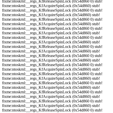
fixme:ntoskrnl:__regs_KfReleaseSpinLock (0x54d860 0) stub!
fixme:ntoskrnl:__regs_KfAcquireSpinLock (0x54d860) stub!
fixme:ntoskrnl:__regs_KfReleaseSpinLock (0x54d860 0) stub!
fixme:ntoskrnl:__regs_KfAcquireSpinLock (0x54d860) stub!
fixme:ntoskrnl:__regs_KfReleaseSpinLock (0x54d860 0) stub!
fixme:ntoskrnl:__regs_KfAcquireSpinLock (0x54d860) stub!
fixme:ntoskrnl:__regs_KfReleaseSpinLock (0x54d860 0) stub!
fixme:ntoskrnl:__regs_KfAcquireSpinLock (0x54d860) stub!
fixme:ntoskrnl:__regs_KfReleaseSpinLock (0x54d860 0) stub!
fixme:ntoskrnl:__regs_KfAcquireSpinLock (0x54d860) stub!
fixme:ntoskrnl:__regs_KfReleaseSpinLock (0x54d860 0) stub!
fixme:ntoskrnl:__regs_KfAcquireSpinLock (0x54d860) stub!
fixme:ntoskrnl:__regs_KfReleaseSpinLock (0x54d860 0) stub!
fixme:ntoskrnl:__regs_KfAcquireSpinLock (0x54d860) stub!
fixme:ntoskrnl:__regs_KfReleaseSpinLock (0x54d860 0) stub!
fixme:ntoskrnl:__regs_KfAcquireSpinLock (0x54d860) stub!
fixme:ntoskrnl:__regs_KfReleaseSpinLock (0x54d860 0) stub!
fixme:ntoskrnl:__regs_KfAcquireSpinLock (0x54d860) stub!
fixme:ntoskrnl:__regs_KfReleaseSpinLock (0x54d860 0) stub!
fixme:ntoskrnl:__regs_KfAcquireSpinLock (0x54d860) stub!
fixme:ntoskrnl:__regs_KfReleaseSpinLock (0x54d860 0) stub!
fixme:ntoskrnl:__regs_KfAcquireSpinLock (0x54d860) stub!
fixme:ntoskrnl:__regs_KfReleaseSpinLock (0x54d860 0) stub!
fixme:ntoskrnl:__regs_KfAcquireSpinLock (0x54d860) stub!
fixme:ntoskrnl:__regs_KfReleaseSpinLock (0x54d860 0) stub!