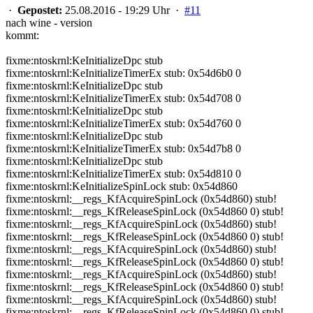
·
Gepostet:
25.08.2016 - 19:29 Uhr ·
#11
nach wine - version
kommt:
fixme:ntoskrnl:KeInitializeDpc stub
fixme:ntoskrnl:KeInitializeTimerEx stub: 0x54d6b0 0
fixme:ntoskrnl:KeInitializeDpc stub
fixme:ntoskrnl:KeInitializeTimerEx stub: 0x54d708 0
fixme:ntoskrnl:KeInitializeDpc stub
fixme:ntoskrnl:KeInitializeTimerEx stub: 0x54d760 0
fixme:ntoskrnl:KeInitializeDpc stub
fixme:ntoskrnl:KeInitializeTimerEx stub: 0x54d7b8 0
fixme:ntoskrnl:KeInitializeDpc stub
fixme:ntoskrnl:KeInitializeTimerEx stub: 0x54d810 0
fixme:ntoskrnl:KeInitializeSpinLock stub: 0x54d860
fixme:ntoskrnl:__regs_KfAcquireSpinLock (0x54d860) stub!
fixme:ntoskrnl:__regs_KfReleaseSpinLock (0x54d860 0) stub!
fixme:ntoskrnl:__regs_KfAcquireSpinLock (0x54d860) stub!
fixme:ntoskrnl:__regs_KfReleaseSpinLock (0x54d860 0) stub!
fixme:ntoskrnl:__regs_KfAcquireSpinLock (0x54d860) stub!
fixme:ntoskrnl:__regs_KfReleaseSpinLock (0x54d860 0) stub!
fixme:ntoskrnl:__regs_KfAcquireSpinLock (0x54d860) stub!
fixme:ntoskrnl:__regs_KfReleaseSpinLock (0x54d860 0) stub!
fixme:ntoskrnl:__regs_KfAcquireSpinLock (0x54d860) stub!
fixme:ntoskrnl:__regs_KfReleaseSpinLock (0x54d860 0) stub!