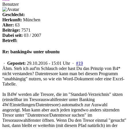
Benutzer
Geschlecht:
Herkunft:
München
Alter:
63
Beiträge:
7571
Dabei seit:
03 / 2007
Betreff:
Re: banking4w unter ubuntu
·
Gepostet:
29.10.2016 - 15:01 Uhr ·
#19
Ähm. Steh ich auf'm Schlauch oder hast Du das Prinzip von B4*
nicht verstanden? Datentresore kann man bei diesem Programm
"unabhängig" nutzen, so wie ein Word-Dokument oder eine Excel-
Tabelle.
In B4W werden alle Tresore, die im "Standard-Verzeichnis" sitzen
(einstellbar im Tresorauswahlfenster unter Banking
4W/Einstellungen/Datentresore) automatisch zur Auswahl
angezeigt. Man kann aber auch jeden irgendwo anders sitzenden
Tresor unter "Datentresor/Datentresor suchen" im
Tresorauswahlfenster öffnen. Wenn Du den Tresor einmal "gesucht"
hast, dann bleibt er weiterhin (mit diesem Pfad natürlich) im der