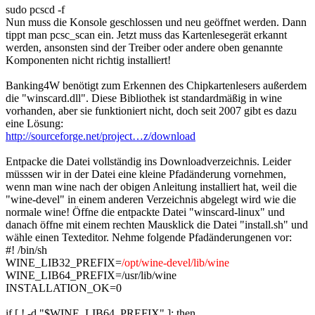
sudo pcscd -f
Nun muss die Konsole geschlossen und neu geöffnet werden. Dann
tippt man pcsc_scan ein. Jetzt muss das Kartenlesegerät erkannt
werden, ansonsten sind der Treiber oder andere oben genannte
Komponenten nicht richtig installiert!
Banking4W benötigt zum Erkennen des Chipkartenlesers außerdem
die "winscard.dll". Diese Bibliothek ist standardmäßig in wine
vorhanden, aber sie funktioniert nicht, doch seit 2007 gibt es dazu
eine Lösung:
http://sourceforge.net/project…z/download
Entpacke die Datei vollständig ins Downloadverzeichnis. Leider
müsssen wir in der Datei eine kleine Pfadänderung vornehmen,
wenn man wine nach der obigen Anleitung installiert hat, weil die
"wine-devel" in einem anderen Verzeichnis abgelegt wird wie die
normale wine! Öffne die entpackte Datei "winscard-linux" und
danach öffne mit einem rechten Mausklick die Datei "install.sh" und
wähle einen Texteditor. Nehme folgende Pfadänderungenen vor:
#! /bin/sh
WINE_LIB32_PREFIX=
/opt/wine-devel/lib/wine
WINE_LIB64_PREFIX=/usr/lib/wine
INSTALLATION_OK=0
if [ ! -d "$WINE_LIB64_PREFIX" ]; then