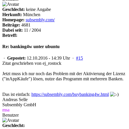
Geschlecht:
keine Angabe
Herkunft:
München
Homepage:
subsembly.com/
Beiträge:
4681
Dabei seit:
11 / 2004
Betreff:
Re: banking4w unter ubuntu
·
Gepostet:
12.10.2016 - 14:39 Uhr ·
#15
Zitat geschrieben von ej_rostock
Jetzt muss ich nur noch das Problem mit der Aktivierung der Lizenz
("inAppKäufe") lösen, nutze das Programm mit mehreren Banken.
Das ist einfach:
https://subsembly.com/buybanking4w.html
Andreas Selle
Subsembly GmbH
msa
Benutzer
Geschlecht: