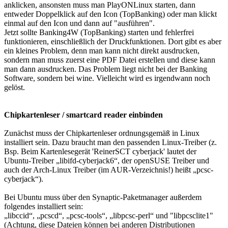
anklicken, ansonsten muss man PlayONLinux starten, dann
entweder Doppelklick auf den Icon (TopBanking) oder man klickt
einmal auf den Icon und dann auf "ausführen".
Jetzt sollte Banking4W (TopBanking) starten und fehlerfrei
funktionieren, einschließlich der Druckfunktionen. Dort gibt es aber
ein kleines Problem, denn man kann nicht direkt ausdrucken,
sondern man muss zuerst eine PDF Datei erstellen und diese kann
man dann ausdrucken. Das Problem liegt nicht bei der Banking
Software, sondern bei wine. Vielleicht wird es irgendwann noch
gelöst.
Chipkartenleser / smartcard reader einbinden
Zunächst muss der Chipkartenleser ordnungsgemäß in Linux
installiert sein. Dazu braucht man den passenden Linux-Treiber (z.
Bsp. Beim Kartenlesegerät 'ReinerSCT cyberjack' lautet der
Ubuntu-Treiber „libifd-cyberjack6“, der openSUSE Treiber und
auch der Arch-Linux Treiber (im AUR-Verzeichnis!) heißt „pcsc-
cyberjack“).
Bei Ubuntu muss über den Synaptic-Paketmanager außerdem
folgendes installiert sein:
„libccid“, „pcscd“, „pcsc-tools“, „libpcsc-perl“ und "libpcsclite1"
(Achtung, diese Dateien können bei anderen Distributionen