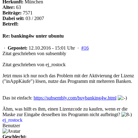
Herkunft:
München
Alter:
63
Beiträge:
7571
Dabei seit:
03 / 2007
Betreff:
Re: banking4w unter ubuntu
·
Gepostet:
12.10.2016 - 15:01 Uhr ·
#16
Zitat geschrieben von subsembly
Zitat geschrieben von ej_rostock
Jetzt muss ich nur noch das Problem mit der Aktivierung der Lizenz
("inAppKäufe") lösen, nutze das Programm mit mehreren Banken.
Das ist einfach:
https://subsembly.com/buybanking4w.html
Ähm, was hilft es ihm, einen Lizenzcode zu kaufen, wenn er die
Maske zur Eingabe desselben ins Programm nicht aufbringt?
ej_rostock
Benutzer
Geschlecht: