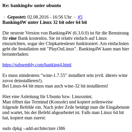
Re: banking4w unter ubuntu
·
Gepostet:
02.08.2016 - 16:56 Uhr ·
#5
Banking4W unter Linux 32 bit oder 64 bit
Die neueste Version von Banking4W (6.3.0.0) ist für die Benutzung
für
eine
Bank kostenlos. Sie ist relativ einfach auf Linux
einzurichten, sogar der Chipkartenleser funktioniert. Am einfachsten
geht die Installation mit "PlayOnLinux". Banking4W kann man hier
herunterladen:
https://subsembly.com/banking4.html
Es muss mindestens "wine-1.7.55" installiert sein (evtl. älteres wine
zuvor deinstallieren!).
Bei Linux-64 bit muss man auch wine-32 bit installieren!
Hier eine Anleitung für Ubuntu bzw. Linuxmint.
Man öffnet das Terminal (Konsole) und kopiert zeilenweise
folgende Befehle ein. Nach jeder Zeile betätigt man die Eingabetaste
und wartet, bis der Befehl abgearbeitet ist. Falls man Linux 64 bit
hat, kopiert man zuerst:
sudo dpkg --add-architecture i386