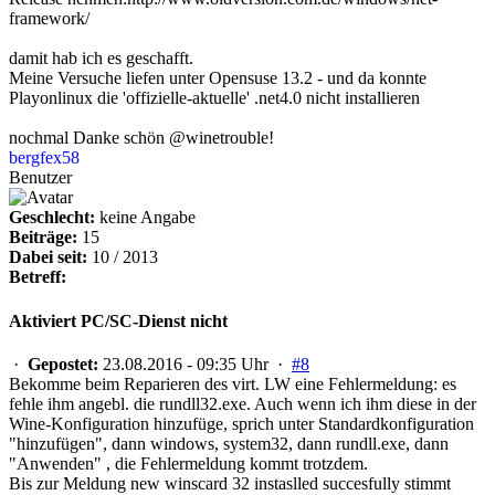
framework/
damit hab ich es geschafft.
Meine Versuche liefen unter Opensuse 13.2 - und da konnte
Playonlinux die 'offizielle-aktuelle' .net4.0 nicht installieren
nochmal Danke schön @winetrouble!
bergfex58
Benutzer
Geschlecht:
keine Angabe
Beiträge:
15
Dabei seit:
10 / 2013
Betreff:
Aktiviert PC/SC-Dienst nicht
·
Gepostet:
23.08.2016 - 09:35 Uhr ·
#8
Bekomme beim Reparieren des virt. LW eine Fehlermeldung: es
fehle ihm angebl. die rundll32.exe. Auch wenn ich ihm diese in der
Wine-Konfiguration hinzufüge, sprich unter Standardkonfiguration
"hinzufügen", dann windows, system32, dann rundll.exe, dann
"Anwenden" , die Fehlermeldung kommt trotzdem.
Bis zur Meldung new winscard 32 instaslled succesfully stimmt