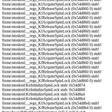
fixme:ntoskrnl:__regs_KfAcquireSpinLock (0x54d860) stub!
fixme:ntoskrnl:__regs_KfReleaseSpinLock (0x54d860 0) stub!
fixme:ntoskrnl:__regs_KfAcquireSpinLock (0x54d860) stub!
fixme:ntoskrnl:__regs_KfReleaseSpinLock (0x54d860 0) stub!
fixme:ntoskrnl:__regs_KfAcquireSpinLock (0x54d860) stub!
fixme:ntoskrnl:__regs_KfReleaseSpinLock (0x54d860 0) stub!
fixme:ntoskrnl:__regs_KfAcquireSpinLock (0x54d860) stub!
fixme:ntoskrnl:__regs_KfReleaseSpinLock (0x54d860 0) stub!
fixme:ntoskrnl:__regs_KfAcquireSpinLock (0x54d860) stub!
fixme:ntoskrnl:__regs_KfReleaseSpinLock (0x54d860 0) stub!
fixme:ntoskrnl:__regs_KfAcquireSpinLock (0x54d860) stub!
fixme:ntoskrnl:__regs_KfReleaseSpinLock (0x54d860 0) stub!
fixme:ntoskrnl:__regs_KfAcquireSpinLock (0x54d860) stub!
fixme:ntoskrnl:__regs_KfReleaseSpinLock (0x54d860 0) stub!
fixme:ntoskrnl:__regs_KfAcquireSpinLock (0x54d860) stub!
fixme:ntoskrnl:__regs_KfReleaseSpinLock (0x54d860 0) stub!
fixme:ntoskrnl:__regs_KfAcquireSpinLock (0x54d860) stub!
fixme:ntoskrnl:__regs_KfReleaseSpinLock (0x54d860 0) stub!
fixme:ntoskrnl:KeInitializeSpinLock stub: 0x54d874
fixme:ntoskrnl:KeInitializeSpinLock stub: 0x54d888
fixme:ntoskrnl:KeInitializeSpinLock stub: 0x54d8a4
fixme:ntoskrnl:KeInitializeSpinLock stub: 0x54d8b4
fixme:ntoskrnl:__regs_KfAcquireSpinLock (0x54d8b4) stub!
fixme:ntoskrnl:__regs_KfReleaseSpinLock (0x54d8b4 0) stub!