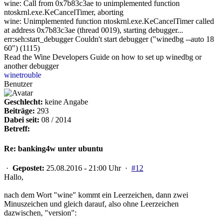
wine: Call from 0x7b83c3ae to unimplemented function
ntoskrnl.exe.KeCancelTimer, aborting
wine: Unimplemented function ntoskrnl.exe.KeCancelTimer called
at address 0x7b83c3ae (thread 0019), starting debugger...
err:seh:start_debugger Couldn't start debugger ("winedbg --auto 18
60") (1115)
Read the Wine Developers Guide on how to set up winedbg or
another debugger
winetrouble
Benutzer
Geschlecht:
keine Angabe
Beiträge:
293
Dabei seit:
08 / 2014
Betreff:
Re: banking4w unter ubuntu
·
Gepostet:
25.08.2016 - 21:00 Uhr ·
#12
Hallo,
nach dem Wort "wine" kommt ein Leerzeichen, dann zwei
Minuszeichen und gleich darauf, also ohne Leerzeichen
dazwischen, "version":