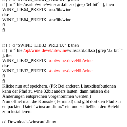
if [ -n "`file /usr/lib/wine/winscard.dll.so | grep '64-bit'`" ]; then
WINE_LIB64_PREFIX=/usr/lib/wine
else
WINE_LIB64_PREFIX=/usr/lib/wine
fi
fi
if [ ! -d "$WINE_LIB32_PREFIX" ]; then
if [ -n "`file
/opt/wine-devel/lib/wine
/winscard.dll.so | grep '32-bit'`"
]; then
WINE_LIB32_PREFIX=
/opt/wine-devel/lib/wine
else
WINE_LIB32_PREFIX=
/opt/wine-devel/lib/wine
fi
fi
Klicke nun auf speichern. (PS: Bei anderen Linuxdistributionen
kann der Pfad zu wine 32bit anders lauten, dann müssen die
Änderungen entsprechen vorgenommen werden.)
Nun öffnet man die Konsole (Terminal) und gibt dort den Pfad zur
entpackten Datei "winscard-linux" ein und schließlich den Befehl
zum installieren:
cd Downloads/winscard-linux