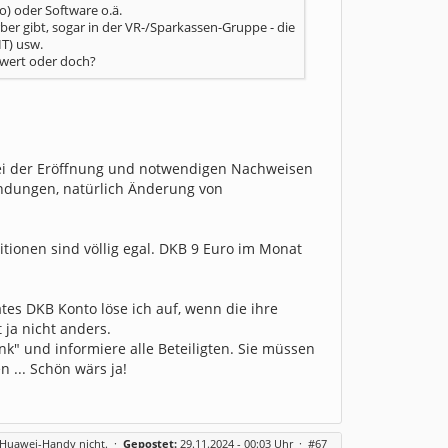
) oder Software o.ä.
ber gibt, sogar in der VR-/Sparkassen-Gruppe - die
IT) usw.
 wert oder doch?
 bei der Eröffnung und notwendigen Nachweisen
indungen, natürlich Änderung von
ditionen sind völlig egal. DKB 9 Euro im Monat
ates DKB Konto löse ich auf, wenn die ihre
ja nicht anders.
" und informiere alle Beteiligten. Sie müssen
 ... Schön wärs ja!
m Huawei-Handy nicht.
·
Gepostet:
29.11.2024 - 00:03 Uhr ·
#67