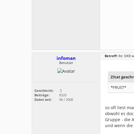
Betreff:
Re: DKB w
infoman
Benutzer
Zitat gesch
*FRUST*
Geschlecht:
Beiträge:
8320
Dabei seit:
06 / 2008
so oft liest 
obwohl es doch
Gruppe - die A
und wenn die 