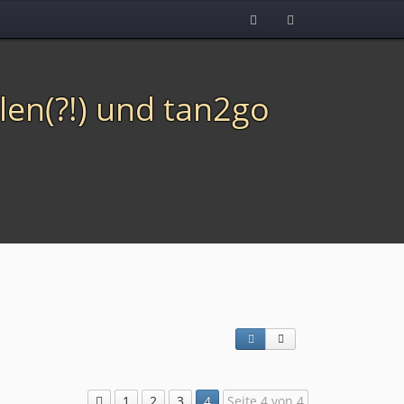
len(?!) und tan2go
.
1
2
3
4
Seite 4 von 4