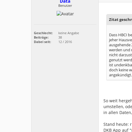
Data
Benutzer
Zitat gesch
Geschlecht:
keine Angabe
Dass HBCI bei
Beiträge:
38
jeher Hausve
Dabei seit:
12 / 2016
ausgehende Z
werden und m
nicht darzus
genutzt werd
ist undenkbar
doch keine wi
angekündigt.
So weit hergeh
umstellen, od
in allen Date
Stand heute: 
DKB App auf "m