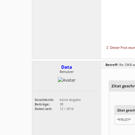
Dieser Post wurd
Betreff:
Re: DKB w
Data
Benutzer
Zitat gesch
Geschlecht:
keine Angabe
Beiträge:
38
Dabei seit:
12 / 2016
Zitat gesc
*FRUST*