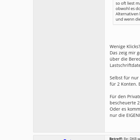
so oft liest
obwohl es doc
Alternativen 
und wenn die
Wenige Klicks
Das zeig mir 
über die Bere
Lastschriftda
Selbst für nur
für 2 Konten.
Für den Privat
bescheuerte 2
Oder es kommt
nur die EIGEN
Betreff:
Re: DKB w