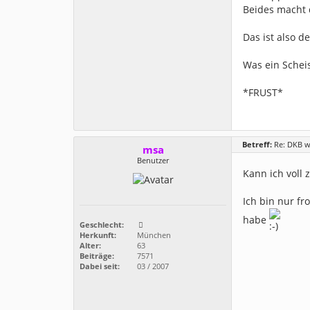
Beides macht 
Das ist also d
Was ein Schei
*FRUST*
Betreff:
Re: DKB w
msa
Benutzer
Kann ich voll
Ich bin nur fr
habe
Geschlecht:
Herkunft:
München
Alter:
63
Beiträge:
7571
Dabei seit:
03 / 2007