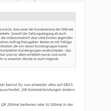
rund ist, dass einer der Kundenkreise der DKB seit
erkehr. Sowohl der Zahlungseingang als auch
ie vollautomatisch über viele Konten abgerufen
nen Auftrag freizugeben. Beides ist mit TAN2go
ichkeiten, die von dieser Kundengruppe massiv
er kompletten Kundengruppe verabschieden - das
rter und vor allem erheblich teurer und somit
icht zu erwarten. Wurde so auch nirgends
alter kannst Du nun entweder alles auf EBICS
t ausscheidet. 200 Kontoverbindungen ändern,
N QR 200mal bedienen oder b) 200mal in der