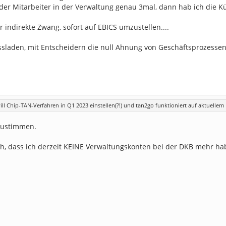
der Mitarbeiter in der Verwaltung genau 3mal, dann hab ich die K
er indirekte Zwang, sofort auf EBICS umzustellen....
ssladen, mit Entscheidern die null Ahnung von Geschäftsprozesse
ill Chip-TAN-Verfahren in Q1 2023 einstellen(?!) und tan2go funktioniert auf aktuelle
 zustimmen.
oh, dass ich derzeit KEINE Verwaltungskonten bei der DKB mehr habe