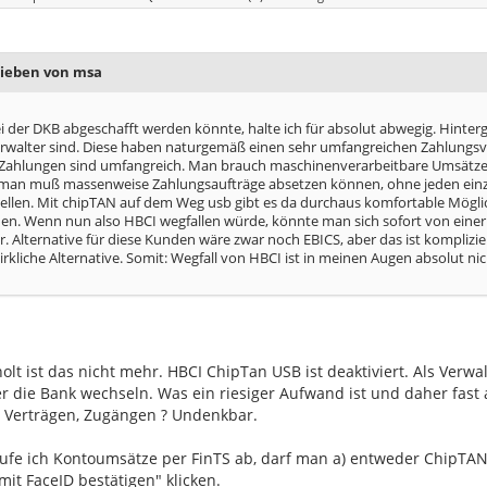
rieben von msa
 der DKB abgeschafft werden könnte, halte ich für absolut abwegig. Hinterg
rwalter sind. Diese haben naturgemäß einen sehr umfangreichen Zahlungsv
ahlungen sind umfangreich. Man brauch maschinenverarbeitbare Umsätze d
an muß massenweise Zahlungsaufträge absetzen können, ohne jeden einzel
tellen. Mit chipTAN auf dem Weg usb gibt es da durchaus komfortable Mögl
en. Wenn nun also HBCI wegfallen würde, könnte man sich sofort von ein
. Alternative für diese Kunden wäre zwar noch EBICS, aber das ist komplizie
rkliche Alternative. Somit: Wegfall von HBCI ist in meinen Augen absolut n
olt ist das nicht mehr. HBCI ChipTan USB ist deaktiviert. Als Verw
er die Bank wechseln. Was ein riesiger Aufwand ist und daher fas
n, Verträgen, Zugängen ? Undenkbar.
rufe ich Kontoumsätze per FinTS ab, darf man a) entweder ChipTA
it FaceID bestätigen" klicken.