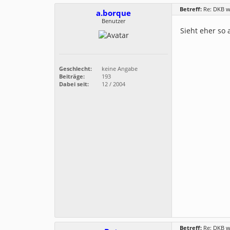
Betreff:
Re: DKB w
a.borque
Benutzer
Sieht eher so
Geschlecht:
keine Angabe
Beiträge:
193
Dabei seit:
12 / 2004
Betreff:
Re: DKB w