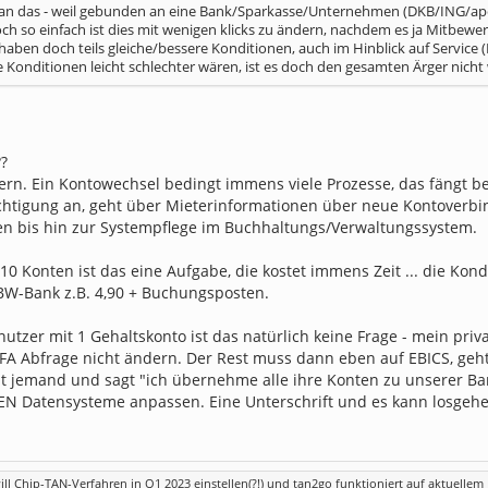
 man das - weil gebunden an eine Bank/Sparkasse/Unternehmen (DKB/ING/apo
h so einfach ist dies mit wenigen klicks zu ändern, nachdem es ja Mitbewer
haben doch teils gleiche/bessere Konditionen, auch im Hinblick auf Service (
 Konditionen leicht schlechter wären, ist es doch den gesamten Ärger nicht
??
gern. Ein Kontowechsel bedingt immens viele Prozesse, das fängt
chtigung an, geht über Mieterinformationen über neue Kontoverb
ten bis hin zur Systempflege im Buchhaltungs/Verwaltungssystem.
 10 Konten ist das eine Aufgabe, die kostet immens Zeit ... die Kon
 BW-Bank z.B. 4,90 + Buchungsposten.
nutzer mit 1 Gehaltskonto ist das natürlich keine Frage - mein priv
FA Abfrage nicht ändern. Der Rest muss dann eben auf EBICS, geht 
 jemand und sagt "ich übernehme alle ihre Konten zu unserer Bank
EN Datensysteme anpassen. Eine Unterschrift und es kann losgehen
ill Chip-TAN-Verfahren in Q1 2023 einstellen(?!) und tan2go funktioniert auf aktuelle