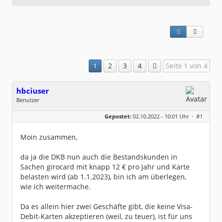
1
2
3
4
Seite 1 von 4
hbciuser
Benutzer
Geschlecht:
keine Angabe
Gepostet:
02.10.2022 - 10:01 Uhr ·
#1
Beiträge:
216
Dabei seit:
10 / 2017
Moin zusammen,
da ja die DKB nun auch die Bestandskunden in
Sachen girocard mit knapp 12 € pro Jahr und Karte
belasten wird (ab 1.1.2023), bin ich am überlegen,
wie ich weitermache.
Da es allein hier zwei Geschäfte gibt, die keine Visa-
Debit-Karten akzeptieren (weil, zu teuer), ist für uns