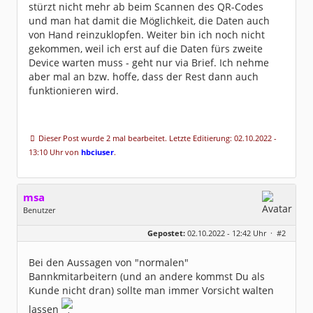
stürzt nicht mehr ab beim Scannen des QR-Codes
und man hat damit die Möglichkeit, die Daten auch
von Hand reinzuklopfen. Weiter bin ich noch nicht
gekommen, weil ich erst auf die Daten fürs zweite
Device warten muss - geht nur via Brief. Ich nehme
aber mal an bzw. hoffe, dass der Rest dann auch
funktionieren wird.
Dieser Post wurde 2 mal bearbeitet. Letzte Editierung: 02.10.2022 -
13:10 Uhr von
hbciuser
.
msa
Benutzer
Geschlecht:
Gepostet:
02.10.2022 - 12:42 Uhr ·
#2
Herkunft:
München
Alter:
64
Beiträge:
7571
Bei den Aussagen von "normalen"
Dabei seit:
03 / 2007
Bannkmitarbeitern (und an andere kommst Du als
Kunde nicht dran) sollte man immer Vorsicht walten
lassen