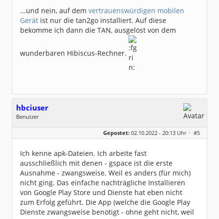
...und nein, auf dem
vertrauenswürdigen mobilen
Gerät
ist nur die tan2go installiert. Auf diese
bekomme ich dann die TAN, ausgelöst von dem
wunderbaren Hibiscus-Rechner.
hbciuser
Benutzer
Geschlecht:
keine Angabe
Gepostet:
02.10.2022 - 20:13 Uhr ·
#5
Beiträge:
216
Dabei seit:
10 / 2017
Ich kenne apk-Dateien. Ich arbeite fast
ausschließlich mit denen - gspace ist die erste
Ausnahme - zwangsweise. Weil es anders (für mich)
nicht ging. Das einfache nachträgliche Installieren
von Google Play Store und Dienste hat eben nicht
zum Erfolg geführt. Die App (welche die Google Play
Dienste zwangsweise benötigt - ohne geht nicht, weil