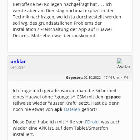
Betroffene bei Kollegen nachgefragt hat ... . Ich
werde aber am Dienstag nochmal explizit in der
Technik nachfragen, wo ich ja durchgestellt werden
soll wg. des grundsätzlichen Problems der
Installation / Freischaltung der App auf Huawei-
Devices. Mal sehen was bei rauskommt.
unklar
Benutzer
Geschlecht:
keine Angabe
Gepostet:
02.10.2022 - 17:46 Uhr ·
#4
Beiträge:
108
Dabei seit:
02 / 2009
Ich frage mich gerade, warum man die Sicherheit
eines Huawei ohne *guggels* CSM mit dem
gspace
teilweise wieder "ausser Kraft" setzt. Hast du denn
noch nie etwas von
apk
-
Dateien
gehört?
Diese Datei habe ich mit Hilfe von
FDroid
, was auch
wieder eine APK ist, auf dem Tablet/Smartfon
installiert.