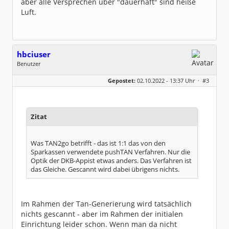
aber alle Versprechen über "dauerhaft" sind heiße
Luft.
hbciuser
Benutzer
Geschlecht:
keine Angabe
Gepostet:
02.10.2022 - 13:37 Uhr ·
#3
Beiträge:
216
Dabei seit:
10 / 2017
Zitat
Was TAN2go betrifft - das ist 1:1 das von den
Sparkassen verwendete pushTAN Verfahren. Nur die
Optik der DKB-Appist etwas anders. Das Verfahren ist
das Gleiche. Gescannt wird dabei übrigens nichts.
Im Rahmen der Tan-Generierung wird tatsächlich
nichts gescannt - aber im Rahmen der initialen
Einrichtung leider schon. Wenn man da nicht