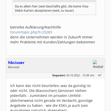
Da es allein hier zwei Geschäfte gibt, die keine Visa-
Debit-Karten akzeptieren (weil, zu teuer)
betreibe Aufklärung/Nachhilfe
forum/topic.php?t=25283
denn die Unternehmen werden in Zukunft immer
mehr Probleme mit Kunden/Zahlungen bekommen
hbciuser
Benutzer
Geschlecht:
keine Angabe
Gepostet:
03.10.2022 - 13:38 Uhr ·
#7
Beiträge:
216
Dabei seit:
10 / 2017
Ich kann das nicht beurteilen, was da günstig ist
oder nicht. Die (klassischen) Genossen stehen
jedenfalls - zumindest im privaten Umfeld -
üblicherweise nicht gerade im Verdacht, günstige
Angebote zu haben - wie die KSKs ja auch (von
Ausnahmen natürlich abgesehen).