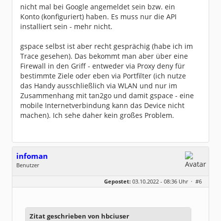
nicht mal bei Google angemeldet sein bzw. ein
Konto (konfiguriert) haben. Es muss nur die API
installiert sein - mehr nicht.
gspace selbst ist aber recht gesprächig (habe ich im
Trace gesehen). Das bekommt man aber über eine
Firewall in den Griff - entweder via Proxy deny für
bestimmte Ziele oder eben via Portfilter (ich nutze
das Handy ausschließlich via WLAN und nur im
Zusammenhang mit tan2go und damit gspace - eine
mobile Internetverbindung kann das Device nicht
machen). Ich sehe daher kein großes Problem.
infoman
Benutzer
Geschlecht:
Gepostet:
03.10.2022 - 08:36 Uhr ·
#6
Beiträge:
8333
Dabei seit:
06 / 2008
Zitat geschrieben von hbciuser