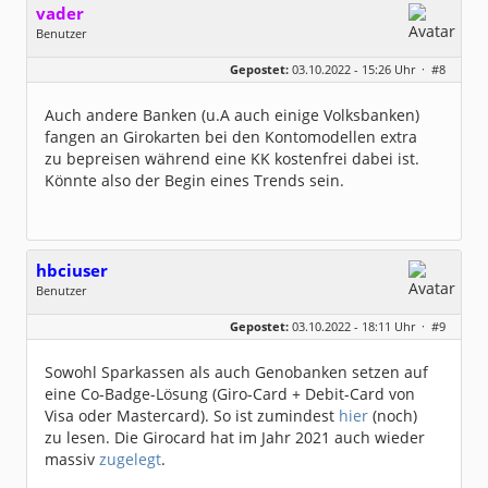
vader
Benutzer
Geschlecht:
keine Angabe
Gepostet:
03.10.2022 - 15:26 Uhr ·
#8
Beiträge:
1057
Dabei seit:
12 / 2004
Auch andere Banken (u.A auch einige Volksbanken)
fangen an Girokarten bei den Kontomodellen extra
zu bepreisen während eine KK kostenfrei dabei ist.
Könnte also der Begin eines Trends sein.
hbciuser
Benutzer
Geschlecht:
keine Angabe
Gepostet:
03.10.2022 - 18:11 Uhr ·
#9
Beiträge:
216
Dabei seit:
10 / 2017
Sowohl Sparkassen als auch Genobanken setzen auf
eine Co-Badge-Lösung (Giro-Card + Debit-Card von
Visa oder Mastercard). So ist zumindest
hier
(noch)
zu lesen. Die Girocard hat im Jahr 2021 auch wieder
massiv
zugelegt
.