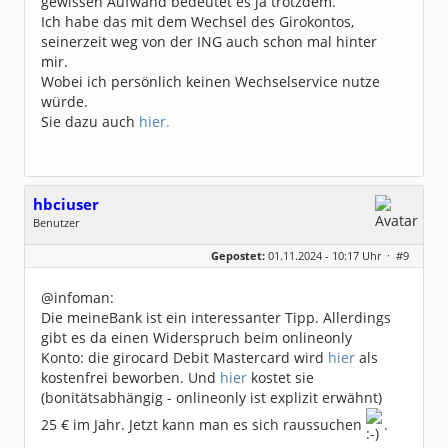
gewissen Aufwand bedeutet es ja trotzdem.
Ich habe das mit dem Wechsel des Girokontos,
seinerzeit weg von der ING auch schon mal hinter
mir.
Wobei ich persönlich keinen Wechselservice nutze
würde.
Sie dazu auch
hier.
hbciuser
Benutzer
Geschlecht:
keine Angabe
Gepostet:
01.11.2024 - 10:17 Uhr ·
#9
Beiträge:
208
Dabei seit:
10 / 2017
@infoman:
Die meineBank ist ein interessanter Tipp. Allerdings
gibt es da einen Widerspruch beim onlineonly
Konto: die girocard Debit Mastercard wird
hier
als
kostenfrei beworben. Und
hier
kostet sie
(bonitätsabhängig - onlineonly ist explizit erwähnt)
25 € im Jahr. Jetzt kann man es sich raussuchen
.