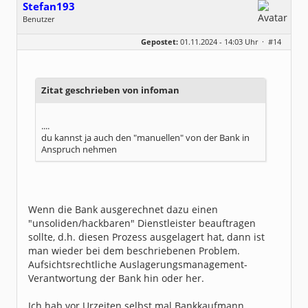
Stefan193
Benutzer
Geschlecht:
keine Angabe
Gepostet:
01.11.2024 - 14:03 Uhr ·
#14
Beiträge:
428
Dabei seit:
09 / 2017
Zitat geschrieben von infoman
....
du kannst ja auch den "manuellen" von der Bank in
Anspruch nehmen
Wenn die Bank ausgerechnet dazu einen
"unsoliden/hackbaren" Dienstleister beauftragen
sollte, d.h. diesen Prozess ausgelagert hat, dann ist
man wieder bei dem beschriebenen Problem.
Aufsichtsrechtliche Auslagerungsmanagement-
Verantwortung der Bank hin oder her.
Ich hab vor Urzeiten selbst mal Bankkaufmann