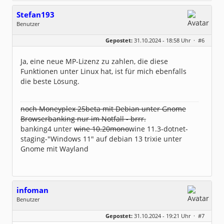
Stefan193
Benutzer
Geschlecht:
keine Angabe
Gepostet:
31.10.2024 - 18:58 Uhr ·
#6
Beiträge:
428
Dabei seit:
09 / 2017
Ja, eine neue MP-Lizenz zu zahlen, die diese
Funktionen unter Linux hat, ist für mich ebenfalls
die beste Lösung.
noch Moneyplex 25beta mit Debian unter Gnome
Browserbanking nur im Notfall - brrr.
banking4 unter
wine 10.20mono
wine 11.3-dotnet-
staging-"Windows 11" auf debian 13 trixie unter
Gnome mit Wayland
infoman
Benutzer
Geschlecht:
Gepostet:
31.10.2024 - 19:21 Uhr ·
#7
Beiträge:
8317