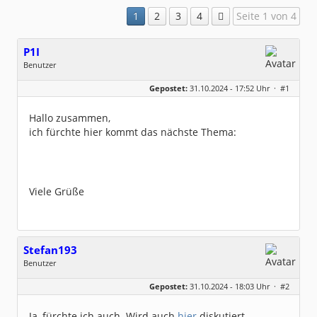
1
2
3
4
Seite 1 von 4
P1I
Benutzer
Geschlecht:
keine Angabe
Gepostet:
31.10.2024 - 17:52 Uhr ·
#1
Beiträge:
229
Dabei seit:
02 / 2008
Hallo zusammen,
ich fürchte hier kommt das nächste Thema:
Viele Grüße
Stefan193
Benutzer
Geschlecht:
keine Angabe
Gepostet:
31.10.2024 - 18:03 Uhr ·
#2
Beiträge:
428
Dabei seit:
09 / 2017
Ja, fürchte ich auch. Wird auch
hier
diskutiert.