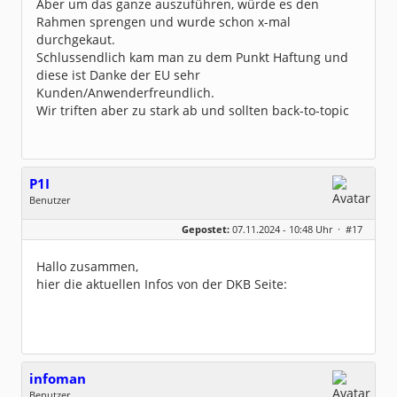
Aber um das ganze auszuführen, würde es den
Rahmen sprengen und wurde schon x-mal
durchgekaut.
Schlussendlich kam man zu dem Punkt Haftung und
diese ist Danke der EU sehr
Kunden/Anwenderfreundlich.
Wir triften aber zu stark ab und sollten back-to-topic
P1I
Benutzer
Geschlecht:
keine Angabe
Gepostet:
07.11.2024 - 10:48 Uhr ·
#17
Beiträge:
229
Dabei seit:
02 / 2008
Hallo zusammen,
hier die aktuellen Infos von der DKB Seite:
infoman
Benutzer