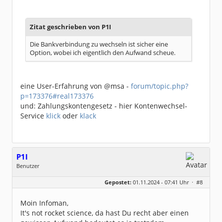
Dabei seit:
06 / 2008
Zitat geschrieben von P1I
Die Bankverbindung zu wechseln ist sicher eine
Option, wobei ich eigentlich den Aufwand scheue.
eine User-Erfahrung von @msa -
forum/topic.php?
p=173376#real173376
und: Zahlungskontengesetz - hier Kontenwechsel-
Service
klick
oder
klack
P1I
Benutzer
Geschlecht:
keine Angabe
Gepostet:
01.11.2024 - 07:41 Uhr ·
#8
Beiträge:
229
Dabei seit:
02 / 2008
Moin Infoman,
It's not rocket science, da hast Du recht aber einen