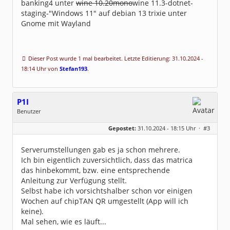
banking4 unter
wine 10.20mono
wine 11.3-dotnet-
staging-"Windows 11" auf debian 13 trixie unter
Gnome mit Wayland
Dieser Post wurde 1 mal bearbeitet. Letzte Editierung: 31.10.2024 -
18:14 Uhr von
Stefan193
.
P1I
Benutzer
Geschlecht:
keine Angabe
Gepostet:
31.10.2024 - 18:15 Uhr ·
#3
Beiträge:
229
Dabei seit:
02 / 2008
Serverumstellungen gab es ja schon mehrere.
Ich bin eigentlich zuversichtlich, dass das matrica
das hinbekommt, bzw. eine entsprechende
Anleitung zur Verfügung stellt.
Selbst habe ich vorsichtshalber schon vor einigen
Wochen auf chipTAN QR umgestellt (App will ich
keine).
Mal sehen, wie es läuft...