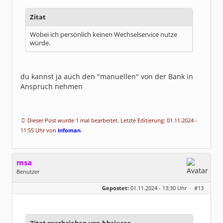
Zitat
Wobei ich persönlich keinen Wechselservice nutze
würde.
du kannst ja auch den "manuellen" von der Bank in
Anspruch nehmen
Dieser Post wurde 1 mal bearbeitet. Letzte Editierung: 01.11.2024 -
11:55 Uhr von
infoman
.
msa
Benutzer
Geschlecht:
Gepostet:
01.11.2024 - 13:30 Uhr ·
#13
Herkunft:
München
Alter:
63
Beiträge:
7571
Dabei seit:
03 / 2007