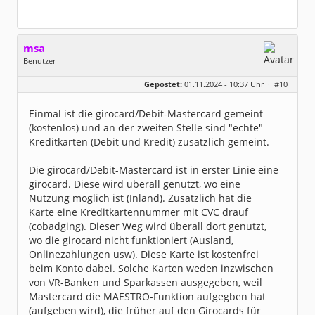
msa
Benutzer
Geschlecht:
Gepostet:
01.11.2024 - 10:37 Uhr ·
#10
Herkunft:
München
Alter:
63
Beiträge:
7571
Einmal ist die girocard/Debit-Mastercard gemeint
Dabei seit:
03 / 2007
(kostenlos) und an der zweiten Stelle sind "echte"
Kreditkarten (Debit und Kredit) zusätzlich gemeint.
Die girocard/Debit-Mastercard ist in erster Linie eine
girocard. Diese wird überall genutzt, wo eine
Nutzung möglich ist (Inland). Zusätzlich hat die
Karte eine Kreditkartennummer mit CVC drauf
(cobadging). Dieser Weg wird überall dort genutzt,
wo die girocard nicht funktioniert (Ausland,
Onlinezahlungen usw). Diese Karte ist kostenfrei
beim Konto dabei. Solche Karten weden inzwischen
von VR-Banken und Sparkassen ausgegeben, weil
Mastercard die MAESTRO-Funktion aufgegben hat
(aufgeben wird), die früher auf den Girocards für