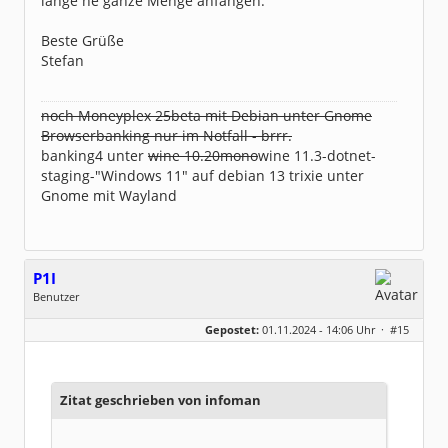
lange ne ganze Menge anfangen.
Beste Grüße
Stefan
noch Moneyplex 25beta mit Debian unter Gnome
Browserbanking nur im Notfall - brrr.
banking4 unter
wine 10.20mono
wine 11.3-dotnet-
staging-"Windows 11" auf debian 13 trixie unter
Gnome mit Wayland
P1I
Benutzer
Geschlecht:
keine Angabe
Gepostet:
01.11.2024 - 14:06 Uhr ·
#15
Beiträge:
229
Dabei seit:
02 / 2008
Zitat geschrieben von infoman