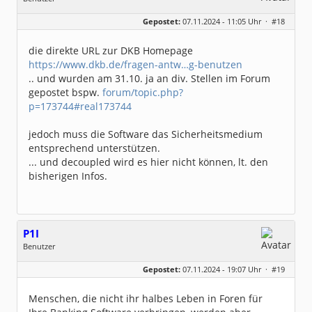
Geschlecht:
Gepostet:
07.11.2024 - 11:05 Uhr ·
#18
Beiträge:
8317
Dabei seit:
06 / 2008
die direkte URL zur DKB Homepage
https://www.dkb.de/fragen-antw…g-benutzen
.. und wurden am 31.10. ja an div. Stellen im Forum
gepostet bspw.
forum/topic.php?
p=173744#real173744
jedoch muss die Software das Sicherheitsmedium
entsprechend unterstützen.
... und decoupled wird es hier nicht können, lt. den
bisherigen Infos.
P1I
Benutzer
Geschlecht:
keine Angabe
Gepostet:
07.11.2024 - 19:07 Uhr ·
#19
Beiträge:
229
Dabei seit:
02 / 2008
Menschen, die nicht ihr halbes Leben in Foren für