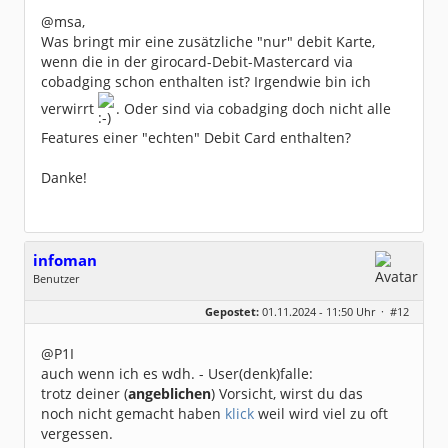
@msa,
Was bringt mir eine zusätzliche "nur" debit Karte,
wenn die in der girocard-Debit-Mastercard via
cobadging schon enthalten ist? Irgendwie bin ich
verwirrt
. Oder sind via cobadging doch nicht alle
Features einer "echten" Debit Card enthalten?
Danke!
infoman
Benutzer
Geschlecht:
Gepostet:
01.11.2024 - 11:50 Uhr ·
#12
Beiträge:
8317
Dabei seit:
06 / 2008
@P1I
auch wenn ich es wdh. - User(denk)falle:
trotz deiner (
angeblichen
) Vorsicht, wirst du das
noch nicht gemacht haben
klick
weil wird viel zu oft
vergessen.