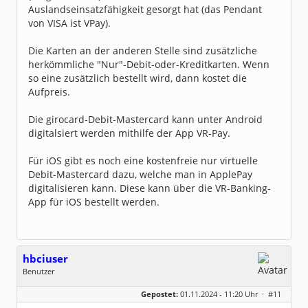
Auslandseinsatzfähigkeit gesorgt hat (das Pendant
von VISA ist VPay).
Die Karten an der anderen Stelle sind zusätzliche
herkömmliche "Nur"-Debit-oder-Kreditkarten. Wenn
so eine zusätzlich bestellt wird, dann kostet die
Aufpreis.
Die girocard-Debit-Mastercard kann unter Android
digitalsiert werden mithilfe der App VR-Pay.
Für iOS gibt es noch eine kostenfreie nur virtuelle
Debit-Mastercard dazu, welche man in ApplePay
digitalisieren kann. Diese kann über die VR-Banking-
App für iOS bestellt werden.
hbciuser
Benutzer
Geschlecht:
keine Angabe
Gepostet:
01.11.2024 - 11:20 Uhr ·
#11
Beiträge:
208
Dabei seit:
10 / 2017