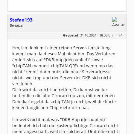
Stefan193
Benutzer
Geschlecht:
keine Angabe
Gepostet:
31.10.2024 - 18:30 Uhr ·
#4
Beiträge:
428
Dabei seit:
09 / 2017
Hm, ich denk mit einer reinen Server-Umstellung
kommt man da dieses Mal nicht hin. Das Verfahren
ändert sich auf "DKB-App (decoupled)" sowie
"chipTAN manuell, chipTAN QR"und wenn mp das
nicht "kennt" dann nutzt die neue Serveradresse
nichts weil mp und der Server der DKB sich nicht
verstehen.
Dich wird das nicht betreffen, Du kannst weiter
hoffentlich die alte Girocard nutzen, mit der neuen
Debitkarte geht das chipTAN ja nicht, weil die Karte
keinen tauglichen Chip mehr drin hat.
Ich weiß nicht mal, was "DKB-App (decoupled)"
bedeutet. Ich hab die kostenpflichtige Girocard nicht
mehr angeschafft, weil ich solcherart Umtriebe nicht