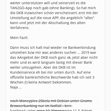
weiter unterstützen will und seinerzeit es die
TAN2GO-App noch gab (ohne Banking). So hat mich
die DKB inzwischen schön verscheissert, erst mit der
Umstellung auf die neue APP, die angeblich "alles"
kann und jetzt mit der Abschaltung des alten
Verfahrens.
Mein Fazit:
Dann muss ich halt mal wieder ne Bankverbindung
umziehen bzw mir was anderes suchen ... 2019 war
das AAngebot der DKB noch ganz ok, jetzt aber nicht
mehr und es wird langsam lästig mit dieser Bank
weiter umzugehen. Aber die DKB ist im
Kundenservice eh bei mir unten durch. Auf eine
offizielle bankrechtliche Beschwerde hab ich seit 3
Wochen (!) keine Antwort bekommen.
Naja ...
noch Moneyplex 25beta mit Debian unter Gnome
Browserbanking nur im Notfall - brrr.
banking4 unter
wine 10.20mono
wine 11.3-dotnet-