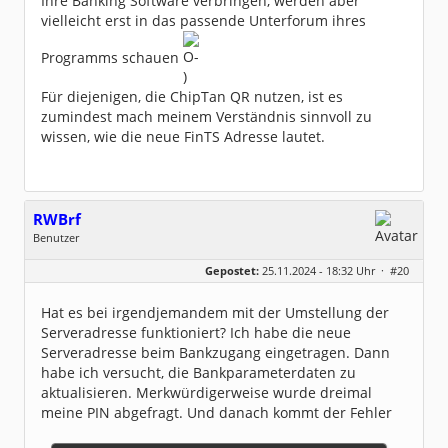
Ihre Banking Software verbringen, werden aber
vielleicht erst in das passende Unterforum ihres
Programms schauen
Für diejenigen, die ChipTan QR nutzen, ist es
zumindest mach meinem Verständnis sinnvoll zu
wissen, wie die neue FinTS Adresse lautet.
RWBrf
Benutzer
Geschlecht:
keine Angabe
Gepostet:
25.11.2024 - 18:32 Uhr ·
#20
Beiträge:
69
Dabei seit:
07 / 2023
Hat es bei irgendjemandem mit der Umstellung der
Serveradresse funktioniert? Ich habe die neue
Serveradresse beim Bankzugang eingetragen. Dann
habe ich versucht, die Bankparameterdaten zu
aktualisieren. Merkwürdigerweise wurde dreimal
meine PIN abgefragt. Und danach kommt der Fehler