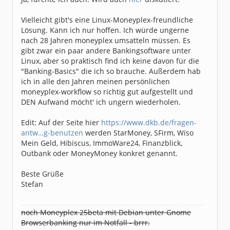
Vielleicht gibt's eine Linux-Moneyplex-freundliche
Lösung. Kann ich nur hoffen. Ich würde ungerne
nach 28 Jahren moneyplex umsatteln müssen. Es
gibt zwar ein paar andere Bankingsoftware unter
Linux, aber so praktisch find ich keine davon für die
"Banking-Basics" die ich so brauche. Außerdem hab
ich in alle den Jahren meinen persönlichen
moneyplex-workflow so richtig gut aufgestellt und
DEN Aufwand möcht' ich ungern wiederholen.
Edit: Auf der Seite hier
https://www.dkb.de/fragen-
antw…g-benutzen
werden StarMoney, SFirm, Wiso
Mein Geld, Hibiscus, ImmoWare24, Finanzblick,
Outbank oder MoneyMoney konkret genannt.
Beste Grüße
Stefan
noch Moneyplex 25beta mit Debian unter Gnome
Browserbanking nur im Notfall - brrr.