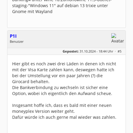
staging-"Windows 11" auf debian 13 trixie unter
Gnome mit Wayland
P1I
Benutzer
Geschlecht:
keine Angabe
Gepostet:
31.10.2024 - 18:44 Uhr ·
#5
Beiträge:
229
Dabei seit:
02 / 2008
Hier gibt es noch zwei drei Läden in denen ich nicht
mit der Visa Karte zahlen kann, deswegen hatte ich
bei der Umstellung vor ein paar Jahren (?) die
Girocard behalten.
Die Bankverbindung zu wechseln ist sicher eine
Option, wobei ich eigentlich den Aufwand scheue.
Insgesamt hoffe ich, dass es bald mit einer neuen
moneyplex Version weiter geht.
Dafür würde ich auch gerne mal wieder was zahlen.