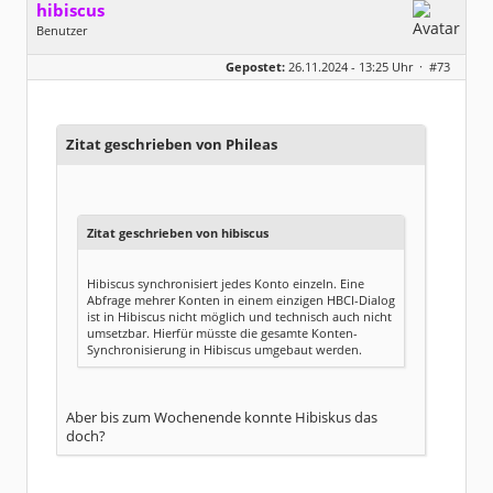
hibiscus
Benutzer
Geschlecht:
keine Angabe
Gepostet:
26.11.2024 - 13:25 Uhr ·
#73
Herkunft:
Leipzig
Homepage:
willuhn.de/
Beiträge:
11673
Dabei seit:
03 / 2005
Zitat geschrieben von Phileas
Zitat geschrieben von hibiscus
Hibiscus synchronisiert jedes Konto einzeln. Eine
Abfrage mehrer Konten in einem einzigen HBCI-Dialog
ist in Hibiscus nicht möglich und technisch auch nicht
umsetzbar. Hierfür müsste die gesamte Konten-
Synchronisierung in Hibiscus umgebaut werden.
Aber bis zum Wochenende konnte Hibiskus das
doch?