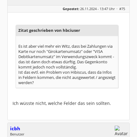
Geschlecht:
keine Angabe
Gepostet:
26.11.2024 - 13:47 Uhr ·
#75
Herkunft:
Leipzig
Homepage:
willuhn.de/
Beiträge:
11673
Dabei seit:
03 / 2005
Zitat geschrieben von hbciuser
Es ist aber viel mehr ein Witz, dass bei Zahlungen via
Karte nur noch "Girokartenumsatz" oder "VISA
Debitkartenumsatz" im Verwendungszweck kommt -
das ist dann doch etwas dürftig. Das Gegenkonto
kommt jedoch noch vollständig.
Ist das evtl. ein Problem von Hibiscus, dass da Infos
in Feldern kommen, die nicht ausgewertet / angezeigt
werden?
Ich wüsste nicht, welche Felder das sein sollten.
icbh
Benutzer