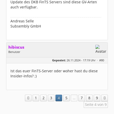
Update des DKB FinTS Servers sind diese GV-Arten
auch verfügbar.
Andreas Selle
Subsembly GmbH
hibiscus
Benutzer
Geschlecht:
keine Angabe
Gepostet:
26.11.2024 - 17:19 Uhr ·
#80
Herkunft:
Leipzig
Homepage:
willuhn.de/
Beiträge:
11673
Ist das euer FinTS-Server oder woher hast du diese
Dabei seit:
03 / 2005
Insider-Infos? ;)
1
2
3
4
5
…
7
8
9
Seite 4 von 9