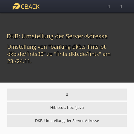
DKB: Umstellung der Server-Adresse
Umstellung von "banking-dkb.s-fints-pt-
dkb.de/fints30" zu "fints.dkb.de/fints" am
23./24.11.
Hibiscus, hbci4java
DKB: Umstellung der Server-Adresse