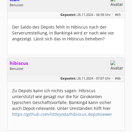
Benutzer
Geschlecht:
keine Angabe
Gepostet:
26.11.2024 - 06:58 Uhr ·
#65
Beiträge:
1011
Dabei seit:
05 / 2020
Der Saldo des Depots fehlt in Hibiscus nach der
Serverumstellung, in Banking4 wird er nach wie vor
angezeigt. Lässt sich das in Hibiscus beheben?
hibiscus
Benutzer
Geschlecht:
keine Angabe
Gepostet:
26.11.2024 - 07:07 Uhr ·
#66
Herkunft:
Leipzig
Homepage:
willuhn.de/
Beiträge:
11673
Zu Depots kann ich nichts sagen. Hibiscus
Dabei seit:
03 / 2005
unterstützt wie gesagt nur die für Girokonten
typischen Geschäftsvorfälle. Banking4 kann sicher
auch Depot-relevante. Unter Umständen hilft hier
https://github.com/littleyoda/hibiscus.depotviewer