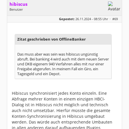
hibiscus
Benutzer
Geschlecht:
keine Angabe
Gepostet:
26.11.2024 - 08:55 Uhr ·
#69
Herkunft:
Leipzig
Homepage:
willuhn.de/
Beiträge:
11673
Dabei seit:
03 / 2005
Zitat geschrieben von OfflineBanker
Das muss aber was sein was hibiscus ungünstig
abruft. Bei banking 4 wird auch mit dem neuen Server
und DKB eigenem 940 Verfahren alles mit nur einer
Freigabe abgerufen. In meinem Fall ein Giro, ein
Tagesgeld und ein Depot.
Hibiscus synchronisiert jedes Konto einzeln. Eine
Abfrage mehrer Konten in einem einzigen HBCI-
Dialog ist in Hibiscus nicht möglich und technisch
auch nicht umsetzbar. Hierfür müsste die gesamte
Konten-Synchronisierung in Hibiscus umgebaut
werden. Das würde auch entsprechende Umbauten
in allen anderen darauf aufbauenden Plugins