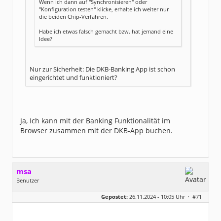
Wenn ich dann auf "Synchronisieren" oder
"Konfiguration testen" klicke, erhalte ich weiter nur
die beiden Chip-Verfahren.
Habe ich etwas falsch gemacht bzw. hat jemand eine
Idee?
Nur zur Sicherheit: Die DKB-Banking App ist schon
eingerichtet und funktioniert?
Ja, Ich kann mit der Banking Funktionalität im
Browser zusammen mit der DKB-App buchen.
msa
Benutzer
Geschlecht:
Gepostet:
26.11.2024 - 10:05 Uhr ·
#71
Herkunft:
München
Alter:
63
Beiträge:
7571
Dabei seit:
03 / 2007