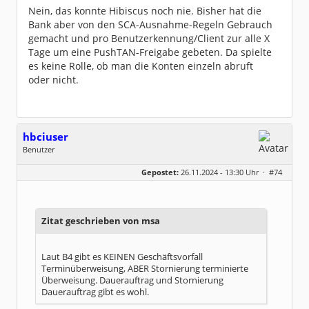
Nein, das konnte Hibiscus noch nie. Bisher hat die
Bank aber von den SCA-Ausnahme-Regeln Gebrauch
gemacht und pro Benutzerkennung/Client zur alle X
Tage um eine PushTAN-Freigabe gebeten. Da spielte
es keine Rolle, ob man die Konten einzeln abruft
oder nicht.
hbciuser
Benutzer
Geschlecht:
keine Angabe
Gepostet:
26.11.2024 - 13:30 Uhr ·
#74
Beiträge:
208
Dabei seit:
10 / 2017
Zitat geschrieben von msa
Laut B4 gibt es KEINEN Geschäftsvorfall
Terminüberweisung, ABER Stornierung terminierte
Überweisung. Dauerauftrag und Stornierung
Dauerauftrag gibt es wohl.