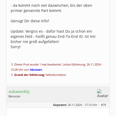
- da kommt noch viel dazwischen, bis der oben
primär genannte Part kommt.
Genügt Dir diese Info?
Update: Vergiss es - dafür hast Du ja schon ein
eigenes Feld - heißt genau End-To-End ID. Ist mir
bisher nie groß aufgefallen!
Sorry!
Dieser Post wurde 1 mal bearbeitet. Letzte Editierung: 26.11.2024 -
15:28 Uhr von
hbciuser
.
Grund der Editierung:
Selbstkorrektur
subsembly
Benutzer
Geschlecht:
keine Angabe
Gepostet:
26.11.2024 - 17:13 Uhr ·
#79
Herkunft:
München
Homepage:
subsembly.com/
Beiträge:
4681