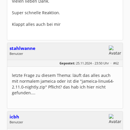
Vielen lieben Dank.
Super schnelle Reaktion.
Klappt alles auch bei mir
stahlwanne
Benutzer
Geschlecht:
keine Angabe
Gepostet:
25.11.2024 - 23:50 Uhr ·
#62
Beiträge:
103
Dabei seit:
04 / 2007
letzte Frage zu diesem Thema: läuft das alles auch
mit normalem jameica oder ist die "jameica-linux64-
2.11.0-nightly.zip" Pflicht? das hab ich hier nicht
gefunden....
icbh
Benutzer
Geschlecht:
keine Angabe