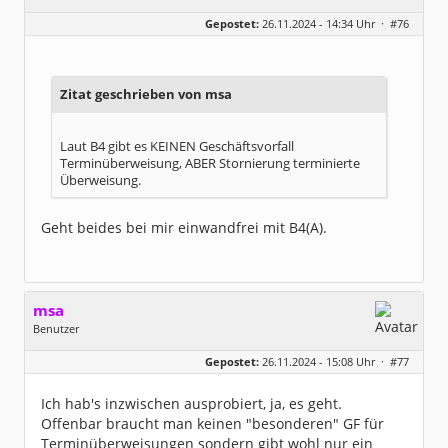
Geschlecht:
keine Angabe
Gepostet:
26.11.2024 - 14:34 Uhr ·
#76
Beiträge:
1011
Dabei seit:
05 / 2020
Zitat geschrieben von msa
Laut B4 gibt es KEINEN Geschäftsvorfall
Terminüberweisung, ABER Stornierung terminierte
Überweisung.
Geht beides bei mir einwandfrei mit B4(A).
msa
Benutzer
Geschlecht:
Gepostet:
26.11.2024 - 15:08 Uhr ·
#77
Herkunft:
München
Alter:
63
Beiträge:
7571
Ich hab's inzwischen ausprobiert, ja, es geht.
Dabei seit:
03 / 2007
Offenbar braucht man keinen "besonderen" GF für
Terminüberweisungen sondern gibt wohl nur ein