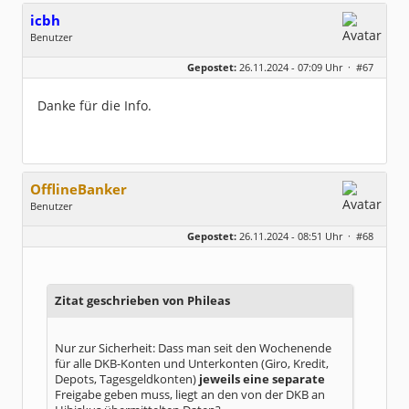
icbh
Benutzer
Geschlecht:
keine Angabe
Gepostet:
26.11.2024 - 07:09 Uhr ·
#67
Beiträge:
1011
Dabei seit:
05 / 2020
Danke für die Info.
OfflineBanker
Benutzer
Geschlecht:
keine Angabe
Gepostet:
26.11.2024 - 08:51 Uhr ·
#68
Beiträge:
305
Dabei seit:
04 / 2012
Zitat geschrieben von Phileas
Nur zur Sicherheit: Dass man seit den Wochenende
für alle DKB-Konten und Unterkonten (Giro, Kredit,
Depots, Tagesgeldkonten)
jeweils eine separate
Freigabe geben muss, liegt an den von der DKB an