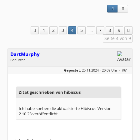
1
2
3
4
5
…
7
8
9
Seite 4 von 9
DartMurphy
Benutzer
Geschlecht:
keine Angabe
Gepostet:
25.11.2024 - 20:09 Uhr ·
#61
Beiträge:
15
Dabei seit:
11 / 2024
Zitat geschrieben von hibiscus
Ich habe soeben die aktualisierte Hibiscus-Version
2.10.23 veröffentlicht.