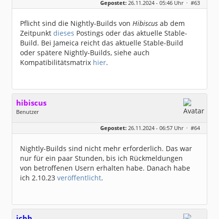
Gepostet:
26.11.2024 - 05:46 Uhr ·
#63
Beiträge:
1011
Dabei seit:
05 / 2020
Pflicht sind die Nightly-Builds von
Hibiscus
ab dem
Zeitpunkt
dieses
Postings oder das aktuelle Stable-
Build. Bei Jameica reicht das aktuelle Stable-Build
oder spätere Nightly-Builds, siehe auch
Kompatibilitätsmatrix
hier
.
hibiscus
Benutzer
Geschlecht:
keine Angabe
Gepostet:
26.11.2024 - 06:57 Uhr ·
#64
Herkunft:
Leipzig
Homepage:
willuhn.de/
Beiträge:
11673
Nightly-Builds sind nicht mehr erforderlich. Das war
Dabei seit:
03 / 2005
nur für ein paar Stunden, bis ich Rückmeldungen
von betroffenen Usern erhalten habe. Danach habe
ich 2.10.23
veröffentlicht
.
icbh