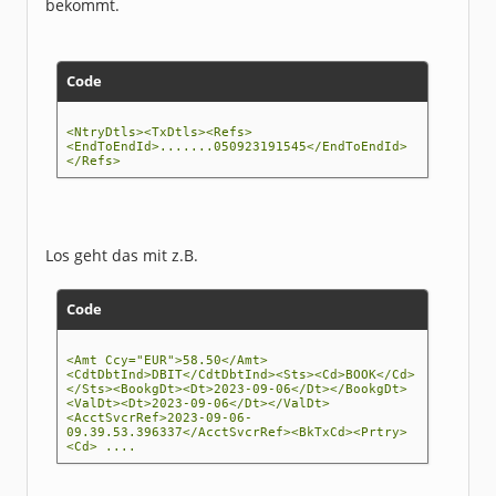
bekommt.
Code
<NtryDtls><TxDtls><Refs>
<EndToEndId>.......050923191545</EndToEndId>
</Refs>
Los geht das mit z.B.
Code
<Amt Ccy="EUR">58.50</Amt>
<CdtDbtInd>DBIT</CdtDbtInd><Sts><Cd>BOOK</Cd>
</Sts><BookgDt><Dt>2023-09-06</Dt></BookgDt>
<ValDt><Dt>2023-09-06</Dt></ValDt>
<AcctSvcrRef>2023-09-06-
09.39.53.396337</AcctSvcrRef><BkTxCd><Prtry>
<Cd> ....