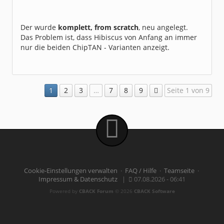
Der wurde
komplett, from scratch
, neu angelegt.
Das Problem ist, dass Hibiscus von Anfang an immer
nur die beiden ChipTAN - Varianten anzeigt.
1
2
3
…
7
8
9
Seite 1 von 9
Cookie-Einstellungen verwalten
·
FAQ / Hilfe
·
Teamseite
·
Impressum & Datenschutz
|
07.08.2026 - 06:41
Powered by
CBACK Forum
© 2026
CBACK Software