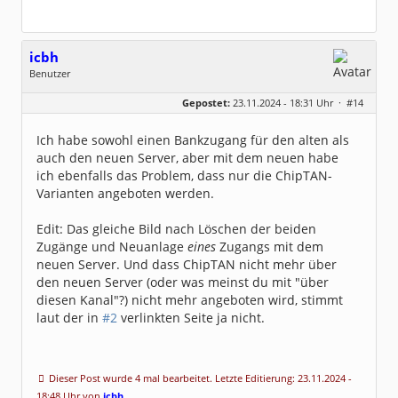
icbh
Benutzer
Geschlecht:
keine Angabe
Gepostet:
23.11.2024 - 18:31 Uhr ·
#14
Beiträge:
1011
Dabei seit:
05 / 2020
Ich habe sowohl einen Bankzugang für den alten als
auch den neuen Server, aber mit dem neuen habe
ich ebenfalls das Problem, dass nur die ChipTAN-
Varianten angeboten werden.
Edit: Das gleiche Bild nach Löschen der beiden
Zugänge und Neuanlage
eines
Zugangs mit dem
neuen Server. Und dass ChipTAN nicht mehr über
den neuen Server (oder was meinst du mit "über
diesen Kanal"?) nicht mehr angeboten wird, stimmt
laut der in
#2
verlinkten Seite ja nicht.
Dieser Post wurde 4 mal bearbeitet. Letzte Editierung: 23.11.2024 -
18:48 Uhr von
icbh
.