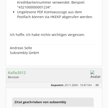
Kreditkartennummer verwendet. Beispiel:
"4321000000001234".
Ungelesene PDF Kontoauszüge aus dem
Postfach können via HKEKP abgerufen werden.
Ich hoffe, ich habe nichts wichtiges vergessen.
Andreas Selle
Subsembly GmbH
Kalle2012
Benutzer
Geschlecht:
Gepostet:
23.11.2024 - 15:47 Uhr ·
#8
Herkunft:
NRW
Homepage:
ksit.de
Beiträge:
1560
Dabei seit:
11 / 2012
Zitat geschrieben von subsembly