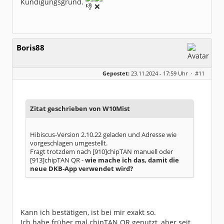
Kündigungsgrund.
Boris88
Gepostet:
23.11.2024 - 17:59 Uhr ·
#11
Zitat geschrieben von W10Mist
Hibiscus-Version 2.10.22 geladen und Adresse wie
vorgeschlagen umgestellt.
Fragt trotzdem nach [910]chipTAN manuell oder
[913]chipTAN QR -
wie mache ich das, damit die
neue DKB-App verwendet wird?
Kann ich bestätigen, ist bei mir exakt so.
Ich habe früher mal chipTAN QR genutzt, aber seit