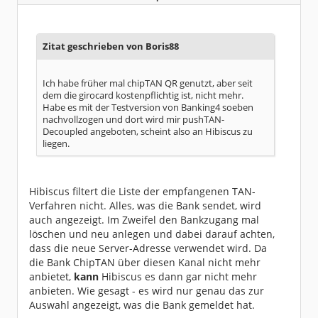
Homepage:
willuhn.de/
Beiträge:
11675
Dabei seit:
03 / 2005
Zitat geschrieben von Boris88
Ich habe früher mal chipTAN QR genutzt, aber seit
dem die girocard kostenpflichtig ist, nicht mehr.
Habe es mit der Testversion von Banking4 soeben
nachvollzogen und dort wird mir pushTAN-
Decoupled angeboten, scheint also an Hibiscus zu
liegen.
Hibiscus filtert die Liste der empfangenen TAN-
Verfahren nicht. Alles, was die Bank sendet, wird
auch angezeigt. Im Zweifel den Bankzugang mal
löschen und neu anlegen und dabei darauf achten,
dass die neue Server-Adresse verwendet wird. Da
die Bank ChipTAN über diesen Kanal nicht mehr
anbietet,
kann
Hibiscus es dann gar nicht mehr
anbieten. Wie gesagt - es wird nur genau das zur
Auswahl angezeigt, was die Bank gemeldet hat.