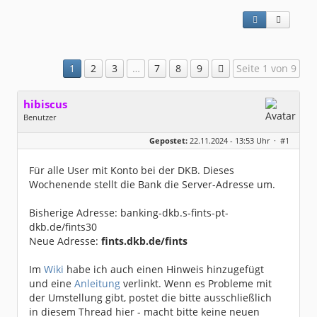
1
2
3
…
7
8
9
Seite 1 von 9
hibiscus
Benutzer
Geschlecht:
keine Angabe
Gepostet:
22.11.2024 - 13:53 Uhr ·
#1
Herkunft:
Leipzig
Homepage:
willuhn.de/
Beiträge:
11675
Für alle User mit Konto bei der DKB. Dieses
Dabei seit:
03 / 2005
Wochenende stellt die Bank die Server-Adresse um.
Bisherige Adresse: banking-dkb.s-fints-pt-
dkb.de/fints30
Neue Adresse:
fints.dkb.de/fints
Im
Wiki
habe ich auch einen Hinweis hinzugefügt
und eine
Anleitung
verlinkt. Wenn es Probleme mit
der Umstellung gibt, postet die bitte ausschließlich
in diesem Thread hier - macht bitte keine neuen