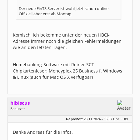
Der neue FinTS Server ist wohl jetzt schon online.
Offiziell aber erst ab Montag.
Komisch, ich bekomme unter der neuen HBCI-
Adresse immer noch die gleichen Fehlermeldungen
wie an den letzten Tagen.
Homebanking-Software mit Reiner SCT
Chipkartenleser: Moneyplex 25 Business f. Windows
& Linux (auch für Mac OS X verfügbar)
hibiscus
Benutzer
Geschlecht:
keine Angabe
Gepostet:
23.11.2024 - 15:57 Uhr ·
#9
Herkunft:
Leipzig
Homepage:
willuhn.de/
Beiträge:
11675
Danke Andreas für die Infos.
Dabei seit:
03 / 2005