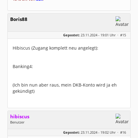
Boris88
Gepostet:
23.11.2024 - 19:01 Uhr ·
#15
Hibiscus (Zugang komplett neu angelegt):
Banking4:
(Ich bin nun aber raus, mein DKB-Konto wird ja eh
gekündigt)
hibiscus
Benutzer
Geschlecht:
keine Angabe
Gepostet:
23.11.2024 - 19:02 Uhr ·
#16
Herkunft:
Leipzig
Homepage:
willuhn.de/