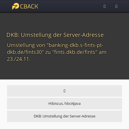
DKB: Umstellung der Server-Adresse
Umstellung von "banking-dkb.s-fints-pt-
dkb.de/fints30" zu "fints.dkb.de/fints" am
23./24.11.
Hibiscus, hbci4java
DKB: Umstellung der Server-Adresse