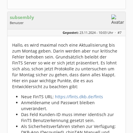
subsembly
Benutzer
Geschlecht:
keine Angabe
Gepostet:
23.11.2024 - 10:03 Uhr ·
#7
Herkunft:
München
Homepage:
subsembly.com/
Beiträge:
4681
Hallo, es wird maximal noch eine Aktualisierung bis
Dabei seit:
11 / 2004
zum Montag geben. Darin werden aber nur kritische
Fehler behoben sein. Grundsätzlich beleibt der
FinTS Server so wie er sich jetzt präsentiert. Es lohnt
sich also, schon jetzt Protokolle zu untersuchen um
für Montag sicher zu gehen, dass dann alles klappt.
Hier ein paar wichtige Punkte, die es aus
Entwicklersicht zu beachten gibt:
Neue FinTS URL:
https://fints.dkb.de/fints
Anmeldename und Passwort bleiben
unverändert.
Das Feld Kunden-ID muss immer identisch zur
FinTS Benutzerkennung gesetzt sein.
Als Sicherheitsverfahren stehen zur Verfügung:
DKB-App (Decoupled), chipTAN Manuell und