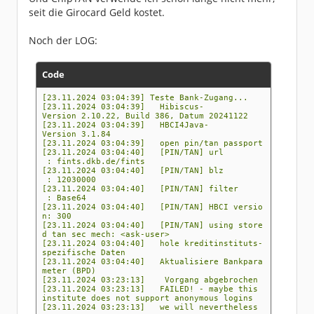
seit die Girocard Geld kostet.
Noch der LOG:
Code
[23.11.2024 03:04:39] Teste Bank-Zugang...
[23.11.2024 03:04:39] Hibiscus-
Version 2.10.22, Build 386, Datum 20241122
[23.11.2024 03:04:39] HBCI4Java-
Version 3.1.84
[23.11.2024 03:04:39] open pin/tan passport
[23.11.2024 03:04:40] [PIN/TAN] url
: fints.dkb.de/fints
[23.11.2024 03:04:40] [PIN/TAN] blz
: 12030000
[23.11.2024 03:04:40] [PIN/TAN] filter
: Base64
[23.11.2024 03:04:40] [PIN/TAN] HBCI versio
n: 300
[23.11.2024 03:04:40] [PIN/TAN] using store
d tan sec mech: <ask-user>
[23.11.2024 03:04:40] hole kreditinstituts-
spezifische Daten
[23.11.2024 03:04:40] Aktualisiere Bankpara
meter (BPD)
[23.11.2024 03:23:13] Vorgang abgebrochen
[23.11.2024 03:23:13] FAILED! - maybe this
institute does not support anonymous logins
[23.11.2024 03:23:13] we will nevertheless