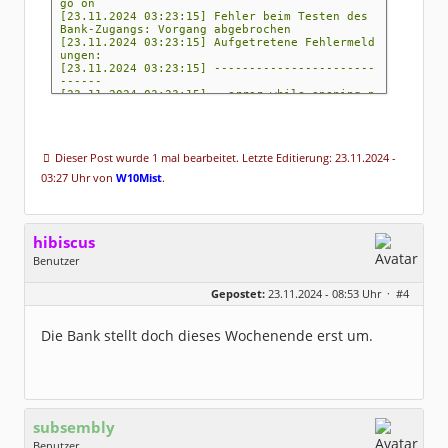
go on
[23.11.2024 03:23:15] Fehler beim Testen des
Bank-Zugangs: Vorgang abgebrochen
[23.11.2024 03:23:15] Aufgetretene Fehlermeld
ungen:
[23.11.2024 03:23:15] -----------------------
------
[23.11.2024 03:23:15] error while opening p
in/tan passport; nested exception is:
org.kapott.hbci.exceptions.HBCI_Exception:
Fehler beim Erzeugen eines HBCIHandler Objekt
es
Dieser Post wurde 1 mal bearbeitet. Letzte Editierung: 23.11.2024 -
[23.11.2024 03:23:15] Fehler beim Erzeugen
eines HBCIHandler Objektes
03:27 Uhr von
W10Mist
.
[23.11.2024 03:23:15] Fehler beim Registrie
ren der Institutsdaten
[23.11.2024 03:23:15] Vorgang abgebrochen
[23.11.2024 03:23:15] -----------------------
------
hibiscus
Benutzer
Geschlecht:
keine Angabe
Gepostet:
23.11.2024 - 08:53 Uhr ·
#4
Herkunft:
Leipzig
Homepage:
willuhn.de/
Beiträge:
11675
Die Bank stellt doch dieses Wochenende erst um.
Dabei seit:
03 / 2005
subsembly
Benutzer