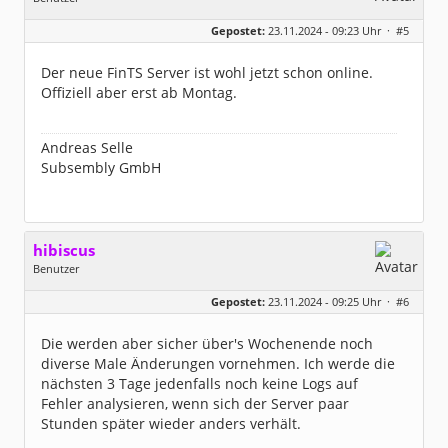
Geschlecht:
keine Angabe
Gepostet:
23.11.2024 - 09:23 Uhr ·
#5
Herkunft:
München
Homepage:
subsembly.com/
Beiträge:
4681
Der neue FinTS Server ist wohl jetzt schon online.
Dabei seit:
11 / 2004
Offiziell aber erst ab Montag.
Andreas Selle
Subsembly GmbH
hibiscus
Benutzer
Geschlecht:
keine Angabe
Gepostet:
23.11.2024 - 09:25 Uhr ·
#6
Herkunft:
Leipzig
Homepage:
willuhn.de/
Beiträge:
11675
Die werden aber sicher über's Wochenende noch
Dabei seit:
03 / 2005
diverse Male Änderungen vornehmen. Ich werde die
nächsten 3 Tage jedenfalls noch keine Logs auf
Fehler analysieren, wenn sich der Server paar
Stunden später wieder anders verhält.