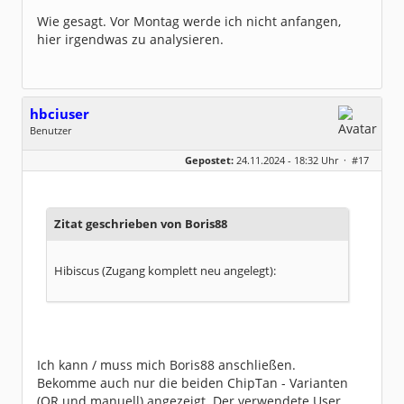
Beiträge:
11675
Wie gesagt. Vor Montag werde ich nicht anfangen,
Dabei seit:
03 / 2005
hier irgendwas zu analysieren.
hbciuser
Benutzer
Geschlecht:
keine Angabe
Gepostet:
24.11.2024 - 18:32 Uhr ·
#17
Beiträge:
208
Dabei seit:
10 / 2017
Zitat geschrieben von Boris88
Hibiscus (Zugang komplett neu angelegt):
Ich kann / muss mich Boris88 anschließen.
Bekomme auch nur die beiden ChipTan - Varianten
(QR und manuell) angezeigt. Der verwendete User