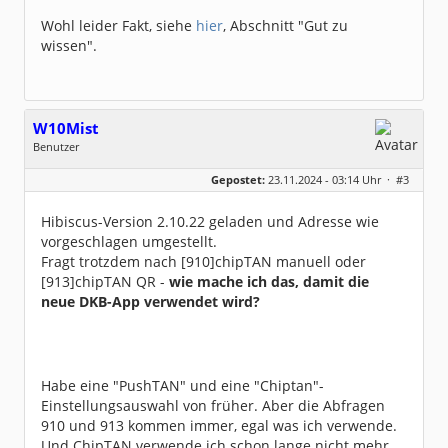
Wohl leider Fakt, siehe
hier
, Abschnitt "Gut zu
wissen".
W10Mist
Benutzer
Geschlecht:
keine Angabe
Gepostet:
23.11.2024 - 03:14 Uhr ·
#3
Beiträge:
5
Dabei seit:
09 / 2019
Hibiscus-Version 2.10.22 geladen und Adresse wie
vorgeschlagen umgestellt.
Fragt trotzdem nach [910]chipTAN manuell oder
[913]chipTAN QR -
wie mache ich das, damit die
neue DKB-App verwendet wird?
Habe eine "PushTAN" und eine "Chiptan"-
Einstellungsauswahl von früher. Aber die Abfragen
910 und 913 kommen immer, egal was ich verwende.
Und ChipTAN verwende ich schon lange nicht mehr,