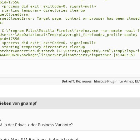
pid=17556
 <process did exit: exitCode=0, signal=null>
 starting temporary directories cleanup
etClosedError
getClosedError: Target page, context or browser has been closed
s:
 C:\Program Files\Mozilla Firefox\firefox.exe -no-remote -wait-f
Users\*\AppData\Local\Temp\playwright_firefoxdev_profile-qaolny 
pid=17556
 <process did exit: exitCode=0, signal=null>
 starting temporary directories cleanup
herConnection.dispatch (C:\Users\*\AppData\Local\Temp\playwri
466889670\package\lib\server\dispatchers\dispatcher.js:340:15)
hing> C:\Program Files\Mozilla Firefox\firefox.exe -no-remote -
Users\*\AppData\Local\Temp\playwright_firefoxdev_profile-qaolny 
hed> pid=17556
7556] <process did exit: exitCode=0, signal=null>
Betreff:
Re: neues Hibiscus-Plugin für Amex, B
7556] starting temporary directories cleanup
7556] <gracefully close start>
7556] finished temporary directories cleanup
7556] <gracefully close end>
rieben von gnampf
:
SM in der Privat- oder Business-Variante?
kein Abo. SM Business habe ich nicht.