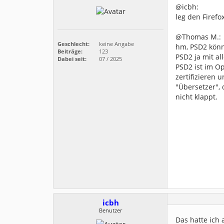
@icbh:
leg den Firefo
@Thomas M.:
Geschlecht:
keine Angabe
hm, PSD2 könn
Beiträge:
123
PSD2 ja mit al
Dabei seit:
07 / 2025
PSD2 ist im O
zertifizieren 
"Übersetzer", 
nicht klappt.
icbh
Benutzer
Das hatte ich 