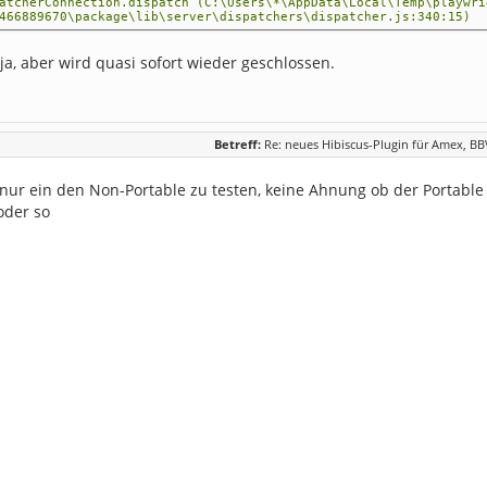
herConnection.dispatch (C:\Users\*\AppData\Local\Temp\playwri
466889670\package\lib\server\dispatchers\dispatcher.js:340:15)
t ja, aber wird quasi sofort wieder geschlossen.
hing> C:\PortableApps\FirefoxPortable2\App\firefox64\firefox.ex
-profile C:\Users\*\AppData\Local\Temp\playwright_firefoxdev_pro
hed> pid=24440
4440] <process did exit: exitCode=0, signal=null>
4440] starting temporary directories cleanup
4440] <gracefully close start>
Betreff:
Re: neues Hibiscus-Plugin für Amex, B
4440] finished temporary directories cleanup
4440] <gracefully close end>
 nur ein den Non-Portable zu testen, keine Ahnung ob der Portable
oder so