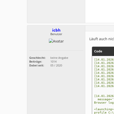
icbh
Benutzer
Läuft auch nic
Code
Geschlecht:
keine Angabe
[14.01.2026
Beiträge:
1014
[14.01.2026
Dabei seit:
05 / 2020
[14.01.2026
[14.01.2026
[14.01.2026
[14.01.2026
[14.01.2026
[14.01.2026
[14.01.2026
[14.01.2026
message='T
Browser log
<launching>
profile C:\