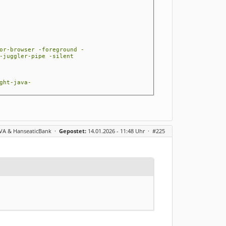
or-browser -foreground -
-juggler-pipe -silent
ght-java-
wait-for-browser -foreground -
-juggler-pipe -silent
BVA & HanseaticBank
·
Gepostet:
14.01.2026 - 11:48 Uhr ·
#225