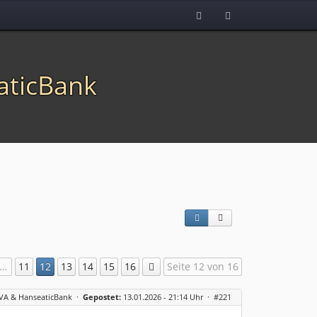
aticBank
…
11
12
13
14
15
16
Seite 12 von 16
BVA & HanseaticBank
·
Gepostet:
13.01.2026 - 21:14 Uhr ·
#221