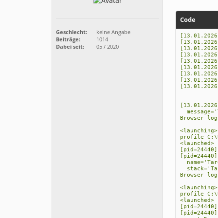
Code
Geschlecht:
keine Angabe
[13.01.2026
Beiträge:
1014
[13.01.2026
Dabei seit:
05 / 2020
[13.01.2026
[13.01.2026
[13.01.2026
[13.01.2026
[13.01.2026
[13.01.2026
[13.01.2026
[13.01.2026
message='T
Browser log
<launching>
profile C:\
<launched> 
[pid=24440]
[pid=24440]
name='Targ
stack='Tar
Browser log
<launching>
profile C:\
<launched> 
[pid=24440]
[pid=24440]