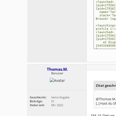
<launched> 
[pid=17556]
[pid=17556]
name='Targ
stack='Tar
Browser log
<launching>
profile C:\
<launched> 
[pid=17556]
[pid=17556]
at Dispatc
15453268505
}
Call log:
- - <launc
profile C:\
- - <launc
- - [pid=1
Thomas.M.
- - [pid=1
- - [pid=1
Benutzer
- - [pid=1
- - [pid=1
Zitat gesch
Geschlecht:
keine Angabe
@Thomas M.
Beiträge:
61
[..] Hast du 
Dabei seit:
08 / 2022
SM 15 Deluxe, 