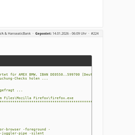
BVA & HanseaticBank
·
Gepostet:
14.01.2026 - 06:09 Uhr ·
#224
rtet für AMEX BMW, IBAN DE0550..599700 [Deutsche Bank]...
uchung-Checks holen ...
gefragt ...
m Files\Mozilla Firefox\firefox.exe
*************************************************************
or-browser -foreground -
-juggler-pipe -silent