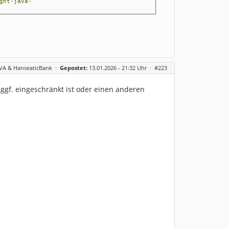
ght-java-
e -no-remote -wait-for-browser -
file-wP2Znw -juggler-pipe -silent
BVA & HanseaticBank
·
Gepostet:
13.01.2026 - 21:32 Uhr ·
#223
 ggf. eingeschränkt ist oder einen anderen