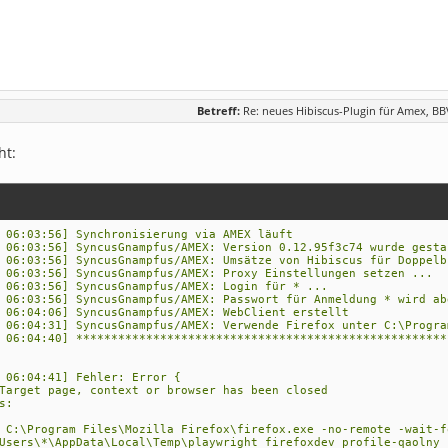
Betreff:
Re: neues Hibiscus-Plugin für Amex, B
ht:
 06:03:56] Synchronisierung via AMEX läuft
 06:03:56] SyncusGnampfus/AMEX: Version 0.12.95f3c74 wurde gesta
 06:03:56] SyncusGnampfus/AMEX: Umsätze von Hibiscus für Doppelb
 06:03:56] SyncusGnampfus/AMEX: Proxy Einstellungen setzen ...
 06:03:56] SyncusGnampfus/AMEX: Login für * ...
 06:03:56] SyncusGnampfus/AMEX: Passwort für Anmeldung * wird ab
 06:04:06] SyncusGnampfus/AMEX: WebClient erstellt
 06:04:31] SyncusGnampfus/AMEX: Verwende Firefox unter C:\Progra
 06:04:40] *****************************************************
 06:04:41] Fehler: Error {
arget page, context or browser has been closed
s:
 C:\Program Files\Mozilla Firefox\firefox.exe -no-remote -wait-f
Users\*\AppData\Local\Temp\playwright_firefoxdev_profile-qaolny 