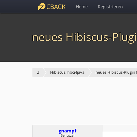
Home
Registrieren
neues Hibiscus-Plug
Hibiscus, hbci4java
neues Hibiscus-Plugin
gnampf
Benutzer