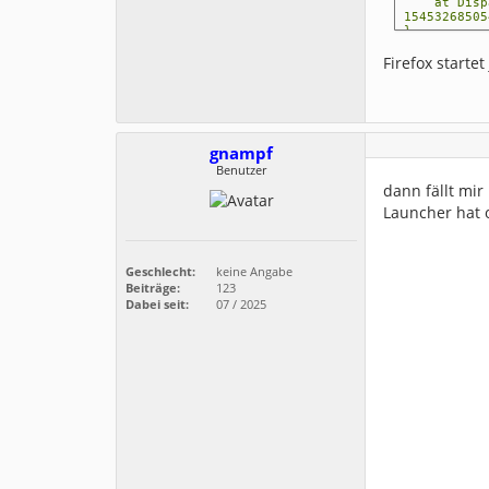
at Dispatc
15453268505
}
Call log:
Firefox starte
- - <launc
foreground 
- - <launc
- - [pid=2
- - [pid=2
- - [pid=2
- - [pid=2
gnampf
- - [pid=2
Benutzer
dann fällt mir
Launcher hat 
Geschlecht:
keine Angabe
Beiträge:
123
Dabei seit:
07 / 2025