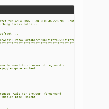
rtet für AMEX BMW, IBAN DE0550..599700 [Deutsche Bank]...
uchung-Checks holen ...
gefragt ...
leApps\FirefoxPortable2\App\firefox64\firefox.exe
*************************************************************
remote -wait-for-browser -foreground -
-juggler-pipe -silent
remote -wait-for-browser -foreground -
-juggler-pipe -silent