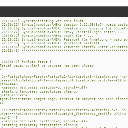
 21:16:21] Synchronisierung via AMEX läuft
 21:16:21] SyncusGnampfus/AMEX: Version 0.12.95f3c74 wurde gesta
 21:16:21] SyncusGnampfus/AMEX: Umsätze von Hibiscus für Doppelb
 21:16:22] SyncusGnampfus/AMEX: Proxy Einstellungen setzen ...
 21:16:22] SyncusGnampfus/AMEX: Login für * ...
 21:16:22] SyncusGnampfus/AMEX: Passwort für Anmeldung * wird ab
 21:16:33] SyncusGnampfus/AMEX: WebClient erstellt
 21:16:36] SyncusGnampfus/AMEX: Verwende Firefox unter C:\Portab
 21:16:49] *****************************************************
 21:16:49] Fehler: Error {
arget page, context or browser has been closed
s:
 C:\PortableApps\FirefoxPortable2\App\firefox64\firefox.exe -no-
Users\*\AppData\Local\Temp\playwright_firefoxdev_profile-wP2Znw 
pid=24440
 <process did exit: exitCode=0, signal=null>
 starting temporary directories cleanup
etClosedError
getClosedError: Target page, context or browser has been closed
s:
 C:\PortableApps\FirefoxPortable2\App\firefox64\firefox.exe -no-
Users\*\AppData\Local\Temp\playwright_firefoxdev_profile-wP2Znw 
pid=24440
 <process did exit: exitCode=0, signal=null>
 starting temporary directories cleanup