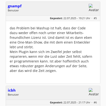
gnampf
Benutzer
Geschlecht:
keine Angabe
Gepostet:
22.07.2025 - 19:21 Uhr ·
#5
Beiträge:
123
Dabei seit:
07 / 2025
das Problem bei Mashup ist halt, dass der Code
dazu weder offen noch unter einer Mitarbeits-
freundlichen Lizenz ist. Und damit ist es dann eben
eine One-Man-Show, die mit dem einen Entwickler
lebt und stirbt.
Mein Plugin kann sich im Zweifel jeder selbst
reparieren, wenn mir die Lust oder Zeit fehlt, sofern
er programmieren kann. Ist aber hoffentlich auch
etwas robuster gegen Änderungen auf der Seite,
aber das wird die Zeit zeigen.
icbh
Benutzer
Geschlecht:
keine Angabe
Gepostet:
22.07.2025 - 21:17 Uhr ·
#6
Beiträge:
1011