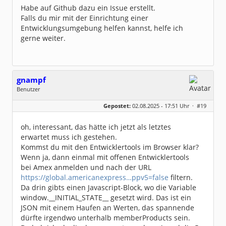
Habe auf Github dazu ein Issue erstellt.
Falls du mir mit der Einrichtung einer
Entwicklungsumgebung helfen kannst, helfe ich
gerne weiter.
gnampf
Benutzer
Geschlecht:
keine Angabe
Gepostet:
02.08.2025 - 17:51 Uhr ·
#19
Beiträge:
123
Dabei seit:
07 / 2025
oh, interessant, das hätte ich jetzt als letztes
erwartet muss ich gestehen.
Kommst du mit den Entwicklertools im Browser klar?
Wenn ja, dann einmal mit offenen Entwicklertools
bei Amex anmelden und nach der URL
https://global.americanexpress…ppv5=false
filtern.
Da drin gibts einen Javascript-Block, wo die Variable
window.__INITIAL_STATE__ gesetzt wird. Das ist ein
JSON mit einem Haufen an Werten, das spannende
dürfte irgendwo unterhalb memberProducts sein.