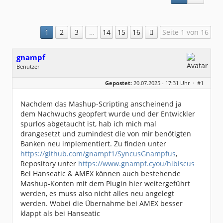
1
2
3
…
14
15
16
Seite 1 von 16
gnampf
Benutzer
Geschlecht:
keine Angabe
Gepostet:
20.07.2025 - 17:31 Uhr ·
#1
Beiträge:
123
Dabei seit:
07 / 2025
Nachdem das Mashup-Scripting anscheinend ja
dem Nachwuchs geopfert wurde und der Entwickler
spurlos abgetaucht ist, hab ich mich mal
drangesetzt und zumindest die von mir benötigten
Banken neu implementiert. Zu finden unter
https://github.com/gnampf1/SyncusGnampfus
,
Repository unter
https://www.gnampf.cyou/hibiscus
Bei Hanseatic & AMEX können auch bestehende
Mashup-Konten mit dem Plugin hier weitergeführt
werden, es muss also nicht alles neu angelegt
werden. Wobei die Übernahme bei AMEX besser
klappt als bei Hanseatic