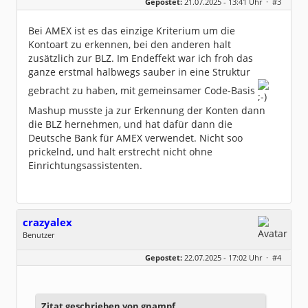
Gepostet:
21.07.2025 - 13:41 Uhr ·
#3
Beiträge:
123
Dabei seit:
07 / 2025
Bei AMEX ist es das einzige Kriterium um die
Kontoart zu erkennen, bei den anderen halt
zusätzlich zur BLZ. Im Endeffekt war ich froh das
ganze erstmal halbwegs sauber in eine Struktur
gebracht zu haben, mit gemeinsamer Code-Basis
Mashup musste ja zur Erkennung der Konten dann
die BLZ hernehmen, und hat dafür dann die
Deutsche Bank für AMEX verwendet. Nicht soo
prickelnd, und halt erstrecht nicht ohne
Einrichtungsassistenten.
crazyalex
Benutzer
Geschlecht:
keine Angabe
Gepostet:
22.07.2025 - 17:02 Uhr ·
#4
Beiträge:
55
Dabei seit:
02 / 2013
Zitat geschrieben von gnampf