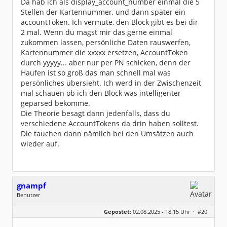
Da hab ich als display_account_number einmal die 5
Stellen der Kartennummer, und dann später ein
accountToken. Ich vermute, den Block gibt es bei dir
2 mal. Wenn du magst mir das gerne einmal
zukommen lassen, persönliche Daten rauswerfen,
Kartennummer die xxxxx ersetzen, AccountToken
durch yyyyy... aber nur per PN schicken, denn der
Haufen ist so groß das man schnell mal was
persönliches übersieht. Ich werd in der Zwischenzeit
mal schauen ob ich den Block was intelligenter
geparsed bekomme.
Die Theorie besagt dann jedenfalls, dass du
verschiedene AccountTokens da drin haben solltest.
Die tauchen dann nämlich bei den Umsätzen auch
wieder auf.
gnampf
Benutzer
Geschlecht:
keine Angabe
Gepostet:
02.08.2025 - 18:15 Uhr ·
#20
Beiträge:
123
Dabei seit:
07 / 2025