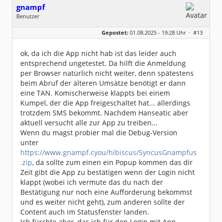
gnampf
Benutzer
Geschlecht:
keine Angabe
Gepostet:
01.08.2025 - 19:28 Uhr ·
#13
Beiträge:
123
Dabei seit:
07 / 2025
ok, da ich die App nicht hab ist das leider auch
entsprechend ungetestet. Da hilft die Anmeldung
per Browser natürlich nicht weiter, denn spätestens
beim Abruf der älteren Umsätze benötigt er dann
eine TAN. Komischerweise klappts bei einem
Kumpel, der die App freigeschaltet hat... allerdings
trotzdem SMS bekommt. Nachdem Hanseatic aber
aktuell versucht alle zur App zu treiben...
Wenn du magst probier mal die Debug-Version
unter
https://www.gnampf.cyou/hibiscus/SyncusGnampfus
.zip
, da sollte zum einen ein Popup kommen das dir
Zeit gibt die App zu bestätigen wenn der Login nicht
klappt (wobei ich vermute das du nach der
Bestätigung nur noch eine Aufforderung bekommst
und es weiter nicht geht), zum anderen sollte der
Content auch im Statusfenster landen.
Ich fürchte aber, das ich für den Login mit App