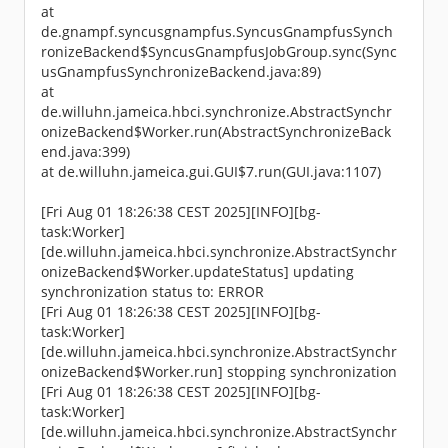
at
de.gnampf.syncusgnampfus.SyncusGnampfusSynch
ronizeBackend$SyncusGnampfusJobGroup.sync(Sync
usGnampfusSynchronizeBackend.java:89)
at
de.willuhn.jameica.hbci.synchronize.AbstractSynchr
onizeBackend$Worker.run(AbstractSynchronizeBack
end.java:399)
at de.willuhn.jameica.gui.GUI$7.run(GUI.java:1107)
[Fri Aug 01 18:26:38 CEST 2025][INFO][bg-
task:Worker]
[de.willuhn.jameica.hbci.synchronize.AbstractSynchr
onizeBackend$Worker.updateStatus] updating
synchronization status to: ERROR
[Fri Aug 01 18:26:38 CEST 2025][INFO][bg-
task:Worker]
[de.willuhn.jameica.hbci.synchronize.AbstractSynchr
onizeBackend$Worker.run] stopping synchronization
[Fri Aug 01 18:26:38 CEST 2025][INFO][bg-
task:Worker]
[de.willuhn.jameica.hbci.synchronize.AbstractSynchr