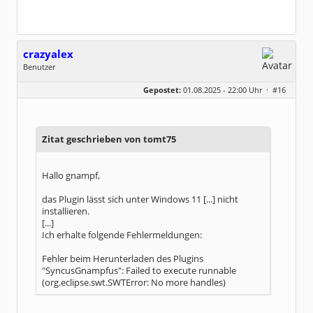
crazyalex
Benutzer
Geschlecht:
keine Angabe
Gepostet:
01.08.2025 - 22:00 Uhr ·
#16
Beiträge:
55
Dabei seit:
02 / 2013
Zitat geschrieben von tomt75
Hallo gnampf,
das Plugin lässt sich unter Windows 11 [...] nicht
installieren.
[...]
Ich erhalte folgende Fehlermeldungen:
Fehler beim Herunterladen des Plugins
"SyncusGnampfus": Failed to execute runnable
(org.eclipse.swt.SWTError: No more handles)