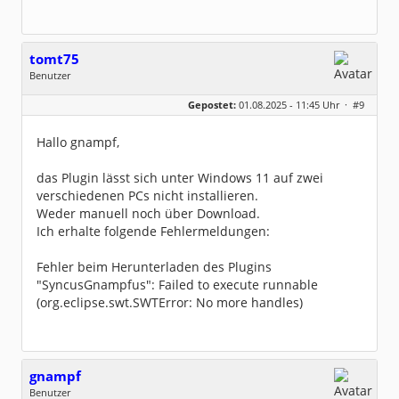
tomt75
Benutzer
Geschlecht:
keine Angabe
Gepostet:
01.08.2025 - 11:45 Uhr ·
#9
Beiträge:
5
Dabei seit:
08 / 2025
Hallo gnampf,
das Plugin lässt sich unter Windows 11 auf zwei
verschiedenen PCs nicht installieren.
Weder manuell noch über Download.
Ich erhalte folgende Fehlermeldungen:
Fehler beim Herunterladen des Plugins
"SyncusGnampfus": Failed to execute runnable
(org.eclipse.swt.SWTError: No more handles)
gnampf
Benutzer