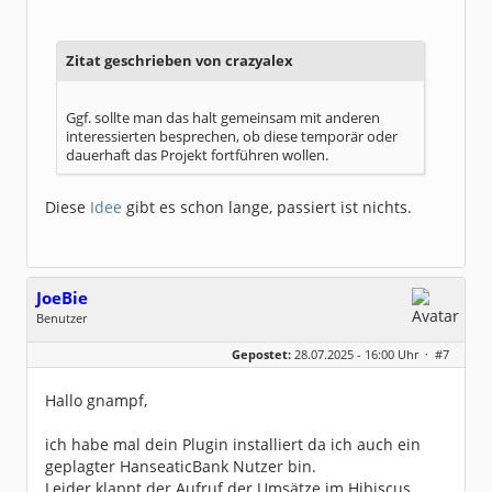
Dabei seit:
05 / 2020
Zitat geschrieben von crazyalex
Ggf. sollte man das halt gemeinsam mit anderen
interessierten besprechen, ob diese temporär oder
dauerhaft das Projekt fortführen wollen.
Diese
Idee
gibt es schon lange, passiert ist nichts.
JoeBie
Benutzer
Geschlecht:
Gepostet:
28.07.2025 - 16:00 Uhr ·
#7
Beiträge:
5
Dabei seit:
07 / 2025
Hallo gnampf,
ich habe mal dein Plugin installiert da ich auch ein
geplagter HanseaticBank Nutzer bin.
Leider klappt der Aufruf der Umsätze im Hibiscus