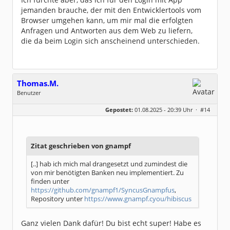
jemanden brauche, der mit den Entwicklertools vom
Browser umgehen kann, um mir mal die erfolgten
Anfragen und Antworten aus dem Web zu liefern,
die da beim Login sich anscheinend unterschieden.
Thomas.M.
Benutzer
Geschlecht:
keine Angabe
Gepostet:
01.08.2025 - 20:39 Uhr ·
#14
Beiträge:
61
Dabei seit:
08 / 2022
Zitat geschrieben von gnampf
[..] hab ich mich mal drangesetzt und zumindest die
von mir benötigten Banken neu implementiert. Zu
finden unter
https://github.com/gnampf1/SyncusGnampfus
,
Repository unter
https://www.gnampf.cyou/hibiscus
Ganz vielen Dank dafür! Du bist echt super! Habe es