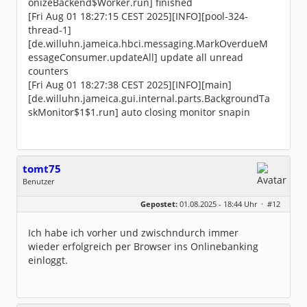
onizeBackend$Worker.run] finished
[Fri Aug 01 18:27:15 CEST 2025][INFO][pool-324-
thread-1]
[de.willuhn.jameica.hbci.messaging.MarkOverdueM
essageConsumer.updateAll] update all unread
counters
[Fri Aug 01 18:27:38 CEST 2025][INFO][main]
[de.willuhn.jameica.gui.internal.parts.BackgroundTa
skMonitor$1$1.run] auto closing monitor snapin
tomt75
Benutzer
Geschlecht:
keine Angabe
Gepostet:
01.08.2025 - 18:44 Uhr ·
#12
Beiträge:
5
Dabei seit:
08 / 2025
Ich habe ich vorher und zwischndurch immer
wieder erfolgreich per Browser ins Onlinebanking
einloggt.