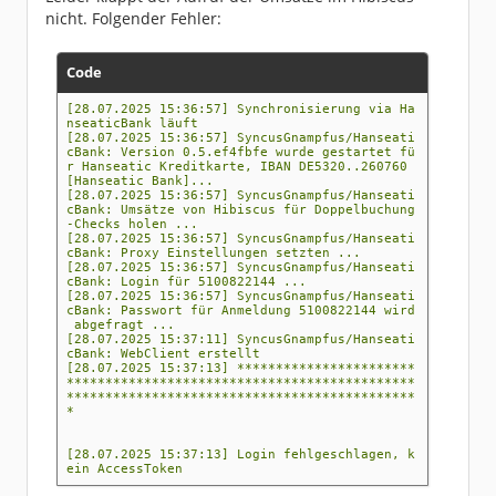
nicht. Folgender Fehler:
Code
[28.07.2025 15:36:57] Synchronisierung via Ha
nseaticBank läuft
[28.07.2025 15:36:57] SyncusGnampfus/Hanseati
cBank: Version 0.5.ef4fbfe wurde gestartet fü
r Hanseatic Kreditkarte, IBAN DE5320..260760
[Hanseatic Bank]...
[28.07.2025 15:36:57] SyncusGnampfus/Hanseati
cBank: Umsätze von Hibiscus für Doppelbuchung
-Checks holen ...
[28.07.2025 15:36:57] SyncusGnampfus/Hanseati
cBank: Proxy Einstellungen setzten ...
[28.07.2025 15:36:57] SyncusGnampfus/Hanseati
cBank: Login für 5100822144 ...
[28.07.2025 15:36:57] SyncusGnampfus/Hanseati
cBank: Passwort für Anmeldung 5100822144 wird
abgefragt ...
[28.07.2025 15:37:11] SyncusGnampfus/Hanseati
cBank: WebClient erstellt
[28.07.2025 15:37:13] ***********************
*********************************************
*********************************************
*
[28.07.2025 15:37:13] Login fehlgeschlagen, k
ein AccessToken