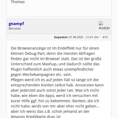
Thomas
gnampf
Benutzer
Geschlecht:
keine Angabe
Gepostet:
01.08.2025 - 21:41 Uhr ·
#15
Beiträge:
123
Dabei seit:
07 / 2025
Die Browseranzeige ist im Endeffekt nur für einen
kleinen Debug-Part, denn die meisten Abfragen
finden gar nicht im Browser statt. Das ist der große
Unterschied zum Mashup, und dadurch sollte das
Plugin hoffentlich auch etwas unempfindlicher
gegen Werbekampagnen etc. sein.
Pflegen werd ich es auf jeden Fall so lange ich die
entsprechenden Konten selbst hab. Ansonsten kann
aber jederzeit auch sonst jeder ran. Was ich nicht
habe, wie eben die Apps, werd ich versuchen mit
eurer Hilfe ggf. hin zu bekommen. Banken, die ich
nicht habe, wirds von mir aber eher nicht geben...
aber ich weiss das z.B. schon jemand an der
Amazon Kreditkarte dran ist