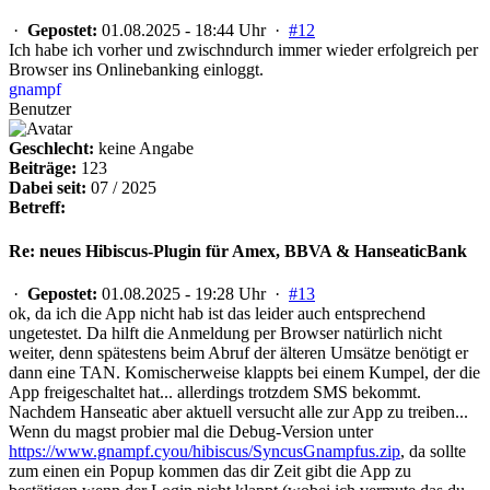
·
Gepostet:
01.08.2025 - 18:44 Uhr ·
#12
Ich habe ich vorher und zwischndurch immer wieder erfolgreich per
Browser ins Onlinebanking einloggt.
gnampf
Benutzer
Geschlecht:
keine Angabe
Beiträge:
123
Dabei seit:
07 / 2025
Betreff:
Re: neues Hibiscus-Plugin für Amex, BBVA & HanseaticBank
·
Gepostet:
01.08.2025 - 19:28 Uhr ·
#13
ok, da ich die App nicht hab ist das leider auch entsprechend
ungetestet. Da hilft die Anmeldung per Browser natürlich nicht
weiter, denn spätestens beim Abruf der älteren Umsätze benötigt er
dann eine TAN. Komischerweise klappts bei einem Kumpel, der die
App freigeschaltet hat... allerdings trotzdem SMS bekommt.
Nachdem Hanseatic aber aktuell versucht alle zur App zu treiben...
Wenn du magst probier mal die Debug-Version unter
https://www.gnampf.cyou/hibiscus/SyncusGnampfus.zip
, da sollte
zum einen ein Popup kommen das dir Zeit gibt die App zu