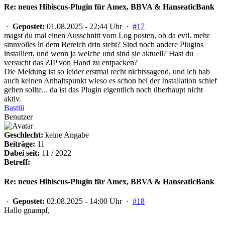
Re: neues Hibiscus-Plugin für Amex, BBVA & HanseaticBank
·
Gepostet:
01.08.2025 - 22:44 Uhr ·
#17
magst du mal einen Ausschnitt vom Log posten, ob da evtl. mehr
sinnvolles in dem Bereich drin steht? Sind noch andere Plugins
installiert, und wenn ja welche und sind sie aktuell? Hast du
versucht das ZIP von Hand zu entpacken?
Die Meldung ist so leider erstmal recht nichtssagend, und ich hab
auch keinen Anhaltspunkt wieso es schon bei der Installation schief
gehen sollte... da ist das Plugin eigentlich noch überhaupt nicht
aktiv.
Bastiii
Benutzer
Geschlecht:
keine Angabe
Beiträge:
11
Dabei seit:
11 / 2022
Betreff:
Re: neues Hibiscus-Plugin für Amex, BBVA & HanseaticBank
·
Gepostet:
02.08.2025 - 14:00 Uhr ·
#18
Hallo gnampf,