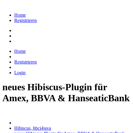
Home
Registrieren
Home
Registrieren
Login
neues Hibiscus-Plugin für
Amex, BBVA & HanseaticBank
Hibiscus, hbci4java