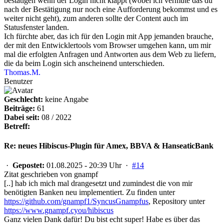
bestätigen wenn der Login nicht klappt (wobei ich vermute das du
nach der Bestätigung nur noch eine Aufforderung bekommst und es
weiter nicht geht), zum anderen sollte der Content auch im
Statusfenster landen.
Ich fürchte aber, das ich für den Login mit App jemanden brauche,
der mit den Entwicklertools vom Browser umgehen kann, um mir
mal die erfolgten Anfragen und Antworten aus dem Web zu liefern,
die da beim Login sich anscheinend unterschieden.
Thomas.M.
Benutzer
Geschlecht:
keine Angabe
Beiträge:
61
Dabei seit:
08 / 2022
Betreff:
Re: neues Hibiscus-Plugin für Amex, BBVA & HanseaticBank
·
Gepostet:
01.08.2025 - 20:39 Uhr ·
#14
Zitat geschrieben von gnampf
[..] hab ich mich mal drangesetzt und zumindest die von mir
benötigten Banken neu implementiert. Zu finden unter
https://github.com/gnampf1/SyncusGnampfus
, Repository unter
https://www.gnampf.cyou/hibiscus
Ganz vielen Dank dafür! Du bist echt super! Habe es über das