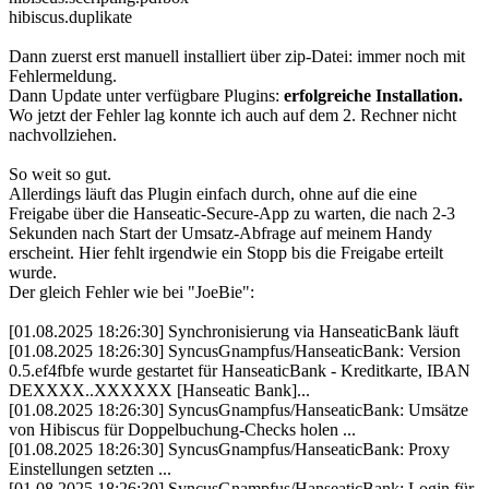
hibiscus.duplikate
Dann zuerst erst manuell installiert über zip-Datei: immer noch mit
Fehlermeldung.
Dann Update unter verfügbare Plugins:
erfolgreiche Installation.
Wo jetzt der Fehler lag konnte ich auch auf dem 2. Rechner nicht
nachvollziehen.
So weit so gut.
Allerdings läuft das Plugin einfach durch, ohne auf die eine
Freigabe über die Hanseatic-Secure-App zu warten, die nach 2-3
Sekunden nach Start der Umsatz-Abfrage auf meinem Handy
erscheint. Hier fehlt irgendwie ein Stopp bis die Freigabe erteilt
wurde.
Der gleich Fehler wie bei "JoeBie":
[01.08.2025 18:26:30] Synchronisierung via HanseaticBank läuft
[01.08.2025 18:26:30] SyncusGnampfus/HanseaticBank: Version
0.5.ef4fbfe wurde gestartet für HanseaticBank - Kreditkarte, IBAN
DEXXXX..XXXXXX [Hanseatic Bank]...
[01.08.2025 18:26:30] SyncusGnampfus/HanseaticBank: Umsätze
von Hibiscus für Doppelbuchung-Checks holen ...
[01.08.2025 18:26:30] SyncusGnampfus/HanseaticBank: Proxy
Einstellungen setzten ...
[01.08.2025 18:26:30] SyncusGnampfus/HanseaticBank: Login für