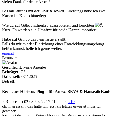
vielen Dank für deine Arbeit!
Bei mir läuft es mit der AMEX soweit. Allerdings habe ich zwei
Karten im Konto hinterlegt.
Wie du auf Github schreibst, ausprobieren und berichten
Kurz: Es werden alle Umsätze für beide Karten importiert.
Habe auf Github dazu ein Issue erstellt.
Falls du mir mit der Einrichtung einer Entwicklungsumgebung
helfen kannst, helfe ich gerne weiter.
gnampf
Benutzer
Geschlecht:
keine Angabe
Beiträge:
123
Dabei seit:
07 / 2025
Betreff:
Re: neues Hibiscus-Plugin für Amex, BBVA & HanseaticBank
·
Gepostet:
02.08.2025 - 17:51 Uhr ·
#19
oh, interessant, das hätte ich jetzt als letztes erwartet muss ich
gestehen.
Kommst du mit den Entwicklertools im Browser klar? Wenn ja,