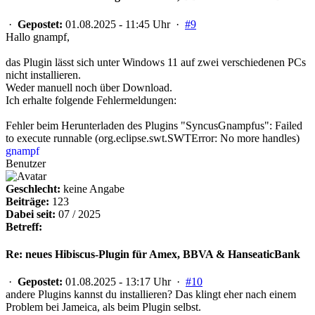
·
Gepostet:
01.08.2025 - 11:45 Uhr ·
#9
Hallo gnampf,
das Plugin lässt sich unter Windows 11 auf zwei verschiedenen PCs
nicht installieren.
Weder manuell noch über Download.
Ich erhalte folgende Fehlermeldungen:
Fehler beim Herunterladen des Plugins "SyncusGnampfus": Failed
to execute runnable (org.eclipse.swt.SWTError: No more handles)
gnampf
Benutzer
Geschlecht:
keine Angabe
Beiträge:
123
Dabei seit:
07 / 2025
Betreff:
Re: neues Hibiscus-Plugin für Amex, BBVA & HanseaticBank
·
Gepostet:
01.08.2025 - 13:17 Uhr ·
#10
andere Plugins kannst du installieren? Das klingt eher nach einem
Problem bei Jameica, als beim Plugin selbst.