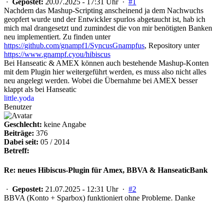
·
Gepostet:
20.07.2025 - 17:31 Uhr ·
#1
Nachdem das Mashup-Scripting anscheinend ja dem Nachwuchs
geopfert wurde und der Entwickler spurlos abgetaucht ist, hab ich
mich mal drangesetzt und zumindest die von mir benötigten Banken
neu implementiert. Zu finden unter
https://github.com/gnampf1/SyncusGnampfus
, Repository unter
https://www.gnampf.cyou/hibiscus
Bei Hanseatic & AMEX können auch bestehende Mashup-Konten
mit dem Plugin hier weitergeführt werden, es muss also nicht alles
neu angelegt werden. Wobei die Übernahme bei AMEX besser
klappt als bei Hanseatic
little.yoda
Benutzer
Geschlecht:
keine Angabe
Beiträge:
376
Dabei seit:
05 / 2014
Betreff:
Re: neues Hibiscus-Plugin für Amex, BBVA & HanseaticBank
·
Gepostet:
21.07.2025 - 12:31 Uhr ·
#2
BBVA (Konto + Sparbox) funktioniert ohne Probleme. Danke