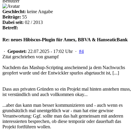
Benutzer
Geschlecht:
keine Angabe
Beiträge:
55
Dabei seit:
02 / 2013
Betreff:
Re: neues Hibiscus-Plugin für Amex, BBVA & HanseaticBank
·
Gepostet:
22.07.2025 - 17:02 Uhr ·
#4
Zitat geschrieben von gnampf
Nachdem das Mashup-Scripting anscheinend ja dem Nachwuchs
geopfert wurde und der Entwickler spurlos abgetaucht ist, [...]
Dass aus privaten Gründen so ein Projekt mal hinten anstehen muss,
ist verständlich und auch vollkommen okay...
...aber das kann man besser kommunizieren und - auch wenn es
grundsätzlich mal unentgeltlich war - man hat eine gewisse
Verantwortung: Ggf. sollte man das halt gemeinsam mit anderen
interessierten besprechen, ob diese temporär oder dauerhaft das
Projekt fortführen wollen.