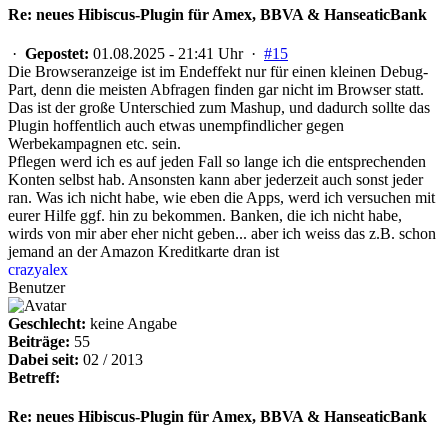
Re: neues Hibiscus-Plugin für Amex, BBVA & HanseaticBank
·
Gepostet:
01.08.2025 - 21:41 Uhr ·
#15
Die Browseranzeige ist im Endeffekt nur für einen kleinen Debug-
Part, denn die meisten Abfragen finden gar nicht im Browser statt.
Das ist der große Unterschied zum Mashup, und dadurch sollte das
Plugin hoffentlich auch etwas unempfindlicher gegen
Werbekampagnen etc. sein.
Pflegen werd ich es auf jeden Fall so lange ich die entsprechenden
Konten selbst hab. Ansonsten kann aber jederzeit auch sonst jeder
ran. Was ich nicht habe, wie eben die Apps, werd ich versuchen mit
eurer Hilfe ggf. hin zu bekommen. Banken, die ich nicht habe,
wirds von mir aber eher nicht geben... aber ich weiss das z.B. schon
jemand an der Amazon Kreditkarte dran ist
crazyalex
Benutzer
Geschlecht:
keine Angabe
Beiträge:
55
Dabei seit:
02 / 2013
Betreff:
Re: neues Hibiscus-Plugin für Amex, BBVA & HanseaticBank