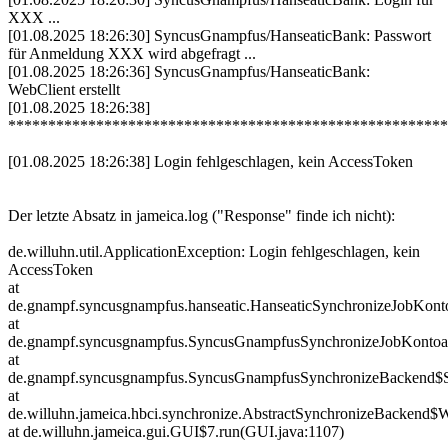
XXX ...
[01.08.2025 18:26:30] SyncusGnampfus/HanseaticBank: Passwort
für Anmeldung XXX wird abgefragt ...
[01.08.2025 18:26:36] SyncusGnampfus/HanseaticBank:
WebClient erstellt
[01.08.2025 18:26:38]
*******************************************************
[01.08.2025 18:26:38] Login fehlgeschlagen, kein AccessToken
Der letzte Absatz in jameica.log ("Response" finde ich nicht):
de.willuhn.util.ApplicationException: Login fehlgeschlagen, kein
AccessToken
at
de.gnampf.syncusgnampfus.hanseatic.HanseaticSynchronizeJobKont
at
de.gnampf.syncusgnampfus.SyncusGnampfusSynchronizeJobKontoau
at
de.gnampf.syncusgnampfus.SyncusGnampfusSynchronizeBackend$
at
de.willuhn.jameica.hbci.synchronize.AbstractSynchronizeBackend$
at de.willuhn.jameica.gui.GUI$7.run(GUI.java:1107)