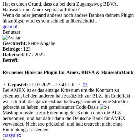
Hat es einen Grund, dass du bei dem Zugangsweg BBVA,
Hanseatic und Amex separat aufführst?
Wenn du oder jemand anderes noch andere Banken deinem Plugin
hinzufügst, wird es sehr schnell unübersichtlich.
gnampf
Benutzer
Geschlecht:
keine Angabe
Beiträge:
123
Dabei seit:
07 / 2025
Betreff:
Re: neues Hibiscus-Plugin für Amex, BBVA & HanseaticBank
·
Gepostet:
21.07.2025 - 13:41 Uhr ·
#3
Bei AMEX ist es das einzige Kriterium um die Kontoart zu
erkennen, bei den anderen halt zusätzlich zur BLZ. Im Endeffekt
war ich froh das ganze erstmal halbwegs sauber in eine Struktur
gebracht zu haben, mit gemeinsamer Code-Basis
Mashup musste ja zur Erkennung der Konten dann die BLZ
hernehmen, und hat dafür dann die Deutsche Bank für AMEX
verwendet. Nicht soo prickelnd, und halt erstrecht nicht ohne
Einrichtungsassistenten.
crazyalex