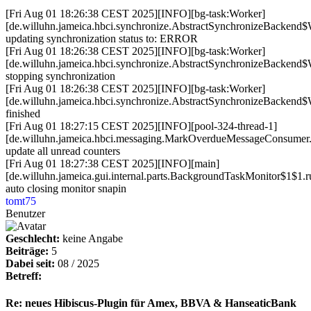
[Fri Aug 01 18:26:38 CEST 2025][INFO][bg-task:Worker]
[de.willuhn.jameica.hbci.synchronize.AbstractSynchronizeBackend$
updating synchronization status to: ERROR
[Fri Aug 01 18:26:38 CEST 2025][INFO][bg-task:Worker]
[de.willuhn.jameica.hbci.synchronize.AbstractSynchronizeBackend$
stopping synchronization
[Fri Aug 01 18:26:38 CEST 2025][INFO][bg-task:Worker]
[de.willuhn.jameica.hbci.synchronize.AbstractSynchronizeBackend$
finished
[Fri Aug 01 18:27:15 CEST 2025][INFO][pool-324-thread-1]
[de.willuhn.jameica.hbci.messaging.MarkOverdueMessageConsumer.
update all unread counters
[Fri Aug 01 18:27:38 CEST 2025][INFO][main]
[de.willuhn.jameica.gui.internal.parts.BackgroundTaskMonitor$1$1.r
auto closing monitor snapin
tomt75
Benutzer
Geschlecht:
keine Angabe
Beiträge:
5
Dabei seit:
08 / 2025
Betreff:
Re: neues Hibiscus-Plugin für Amex, BBVA & HanseaticBank