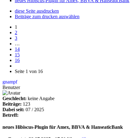
neues Hibiscus-Plugin für Amex, BBVA & HanseaticBank
diese Seite ausdrucken
Beiträge zum drucken auswählen
1
2
3
…
14
15
16
Seite 1 von 16
gnampf
Benutzer
Geschlecht:
keine Angabe
Beiträge:
123
Dabei seit:
07 / 2025
Betreff:
neues Hibiscus-Plugin für Amex, BBVA & HanseaticBank