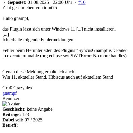
·
Gepostet:
01.08.2025 - 22:00 Uhr ·
#16
Zitat geschrieben von tomt75
Hallo gnampf,
das Plugin lässt sich unter Windows 11 [...] nicht installieren.
[...]
Ich erhalte folgende Fehlermeldungen:
Fehler beim Herunterladen des Plugins "SyncusGnampfus": Failed
to execute runnable (org.eclipse.swt.SWTError: No more handles)
Genau diese Meldung erhalte ich auch.
Win 11, aktueller Stand. Hibiscus auch auf aktuellem Stand
Gruß Crazyalex
gnampf
Benutzer
Geschlecht:
keine Angabe
Beiträge:
123
Dabei seit:
07 / 2025
Betreff: