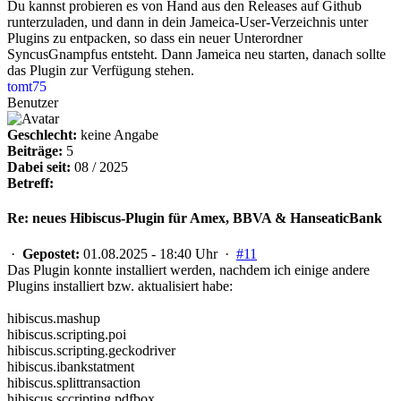
Du kannst probieren es von Hand aus den Releases auf Github
runterzuladen, und dann in dein Jameica-User-Verzeichnis unter
Plugins zu entpacken, so dass ein neuer Unterordner
SyncusGnampfus entsteht. Dann Jameica neu starten, danach sollte
das Plugin zur Verfügung stehen.
tomt75
Benutzer
Geschlecht:
keine Angabe
Beiträge:
5
Dabei seit:
08 / 2025
Betreff:
Re: neues Hibiscus-Plugin für Amex, BBVA & HanseaticBank
·
Gepostet:
01.08.2025 - 18:40 Uhr ·
#11
Das Plugin konnte installiert werden, nachdem ich einige andere
Plugins installiert bzw. aktualisiert habe:
hibiscus.mashup
hibiscus.scripting.poi
hibiscus.scripting.geckodriver
hibiscus.ibankstatment
hibiscus.splittransaction
hibiscus.sccripting.pdfbox