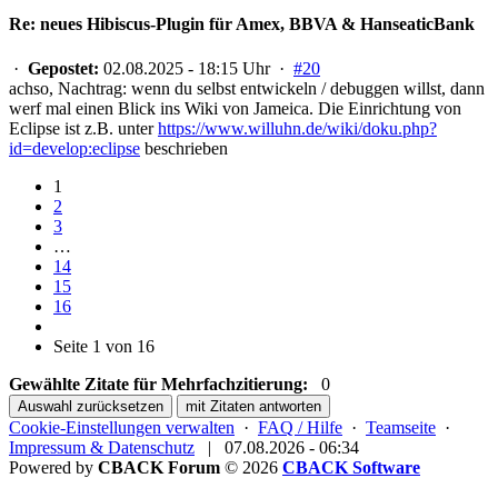
Re: neues Hibiscus-Plugin für Amex, BBVA & HanseaticBank
·
Gepostet:
02.08.2025 - 18:15 Uhr ·
#20
achso, Nachtrag: wenn du selbst entwickeln / debuggen willst, dann
werf mal einen Blick ins Wiki von Jameica. Die Einrichtung von
Eclipse ist z.B. unter
https://www.willuhn.de/wiki/doku.php?
id=develop:eclipse
beschrieben
1
2
3
…
14
15
16
Seite 1 von 16
Gewählte Zitate für Mehrfachzitierung:
0
Auswahl zurücksetzen
mit Zitaten antworten
Cookie-Einstellungen verwalten
·
FAQ / Hilfe
·
Teamseite
·
Impressum & Datenschutz
|
07.08.2026 - 06:34
Powered by
CBACK Forum
© 2026
CBACK Software