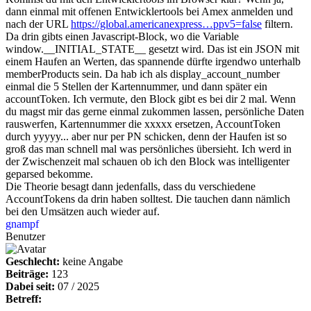
dann einmal mit offenen Entwicklertools bei Amex anmelden und
nach der URL
https://global.americanexpress…ppv5=false
filtern.
Da drin gibts einen Javascript-Block, wo die Variable
window.__INITIAL_STATE__ gesetzt wird. Das ist ein JSON mit
einem Haufen an Werten, das spannende dürfte irgendwo unterhalb
memberProducts sein. Da hab ich als display_account_number
einmal die 5 Stellen der Kartennummer, und dann später ein
accountToken. Ich vermute, den Block gibt es bei dir 2 mal. Wenn
du magst mir das gerne einmal zukommen lassen, persönliche Daten
rauswerfen, Kartennummer die xxxxx ersetzen, AccountToken
durch yyyyy... aber nur per PN schicken, denn der Haufen ist so
groß das man schnell mal was persönliches übersieht. Ich werd in
der Zwischenzeit mal schauen ob ich den Block was intelligenter
geparsed bekomme.
Die Theorie besagt dann jedenfalls, dass du verschiedene
AccountTokens da drin haben solltest. Die tauchen dann nämlich
bei den Umsätzen auch wieder auf.
gnampf
Benutzer
Geschlecht:
keine Angabe
Beiträge:
123
Dabei seit:
07 / 2025
Betreff: