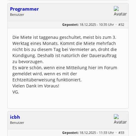
Programmer
Benutzer
Geschlecht:
keine Angabe
Gepostet:
18.12.2025 - 10:35 Uhr ·
#32
Beiträge:
4
Dabei seit:
10 / 2025
Die Miete ist taggenau geschultet, meist bis zum 3.
Werktag eines Monats. Kommt die Miete mehrfach
nicht bis zu diesem Tag bei Vermieter an, droht die
Kündigung. Deshalb ist natürlich der Dauerauftrag
zu bevorzugen.
Es wäre schön, wenn eine Mitteilung hier im Forum
gemeldet wird, wenn es mit der
Echtzeitüberweisung funktioniert.
Vielen Dank im Voraus!
VG.
icbh
Benutzer
Geschlecht:
keine Angabe
Gepostet:
18.12.2025 - 11:33 Uhr ·
#33
Beiträge:
1015