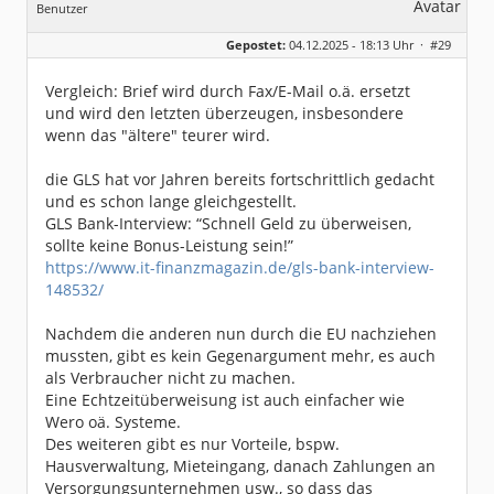
Benutzer
Geschlecht:
Gepostet:
04.12.2025 - 18:13 Uhr ·
#29
Beiträge:
8323
Dabei seit:
06 / 2008
Vergleich: Brief wird durch Fax/E-Mail o.ä. ersetzt
und wird den letzten überzeugen, insbesondere
wenn das "ältere" teurer wird.
die GLS hat vor Jahren bereits fortschrittlich gedacht
und es schon lange gleichgestellt.
GLS Bank-Interview: “Schnell Geld zu überweisen,
sollte keine Bonus-Leistung sein!”
https://www.it-finanzmagazin.de/gls-bank-interview-
148532/
Nachdem die anderen nun durch die EU nachziehen
mussten, gibt es kein Gegenargument mehr, es auch
als Verbraucher nicht zu machen.
Eine Echtzeitüberweisung ist auch einfacher wie
Wero oä. Systeme.
Des weiteren gibt es nur Vorteile, bspw.
Hausverwaltung, Mieteingang, danach Zahlungen an
Versorgungsunternehmen usw., so dass das