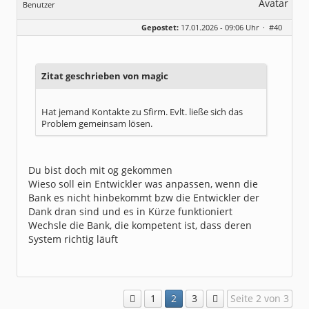
Benutzer
Geschlecht:
Gepostet:
17.01.2026 - 09:06 Uhr ·
#40
Beiträge:
8323
Dabei seit:
06 / 2008
Zitat geschrieben von magic
Hat jemand Kontakte zu Sfirm. Evlt. ließe sich das
Problem gemeinsam lösen.
Du bist doch mit og gekommen
Wieso soll ein Entwickler was anpassen, wenn die
Bank es nicht hinbekommt bzw die Entwickler der
Dank dran sind und es in Kürze funktioniert
Wechsle die Bank, die kompetent ist, dass deren
System richtig läuft
1
2
3
Seite 2 von 3