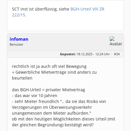
Dabei seit:
05 / 2020
SCT inst ist überflüssig, siehe
BGH-Urteil VIII ZR
222/15
.
infoman
Benutzer
Geschlecht:
Gepostet:
18.12.2025 - 12:24 Uhr ·
#34
Beiträge:
8323
Dabei seit:
06 / 2008
rechtlich ist ja auch oft viel Bewegung
+ Gewerbliche Mietverträge sind anders zu
beurteilen
das BGH-Urteil = privater Mietvertrag
- das war vor 10 Jahren
- sehr Mieter freundlich ".. da sie das Risiko von
Verzögerungen im Überweisungsverkehr
unangemessen dem Mieter aufbürden."
ob mit den heutigen Möglichkeiten dieses Urteil (mit
der gleichen Begründung) bestätigt wird?