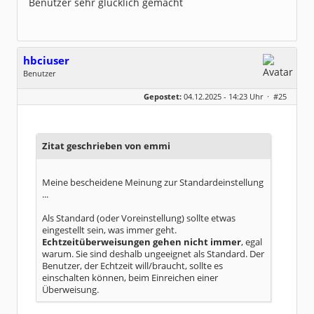
Benutzer sehr glücklich gemacht
hbciuser
Benutzer
Geschlecht:
keine Angabe
Gepostet:
04.12.2025 - 14:23 Uhr ·
#25
Beiträge:
210
Dabei seit:
10 / 2017
Zitat geschrieben von emmi
Meine bescheidene Meinung zur Standardeinstellung
...
Als Standard (oder Voreinstellung) sollte etwas
eingestellt sein, was immer geht.
Echtzeitüberweisungen gehen nicht immer
, egal
warum. Sie sind deshalb ungeeignet als Standard. Der
Benutzer, der Echtzeit will/braucht, sollte es
einschalten können, beim Einreichen einer
Überweisung.