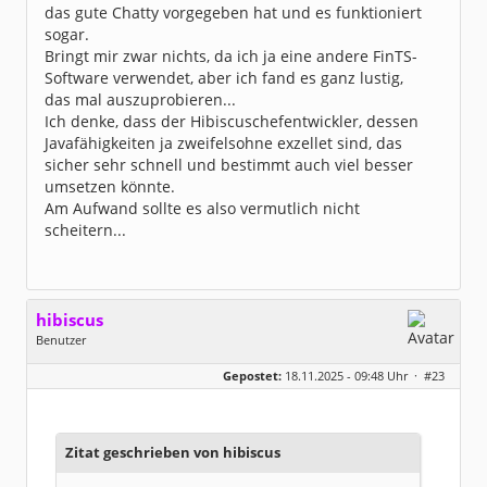
das gute Chatty vorgegeben hat und es funktioniert
sogar.
Bringt mir zwar nichts, da ich ja eine andere FinTS-
Software verwendet, aber ich fand es ganz lustig,
das mal auszuprobieren...
Ich denke, dass der Hibiscuschefentwickler, dessen
Javafähigkeiten ja zweifelsohne exzellet sind, das
sicher sehr schnell und bestimmt auch viel besser
umsetzen könnte.
Am Aufwand sollte es also vermutlich nicht
scheitern...
hibiscus
Benutzer
Geschlecht:
keine Angabe
Gepostet:
18.11.2025 - 09:48 Uhr ·
#23
Herkunft:
Leipzig
Homepage:
willuhn.de/
Beiträge:
11680
Dabei seit:
03 / 2005
Zitat geschrieben von hibiscus