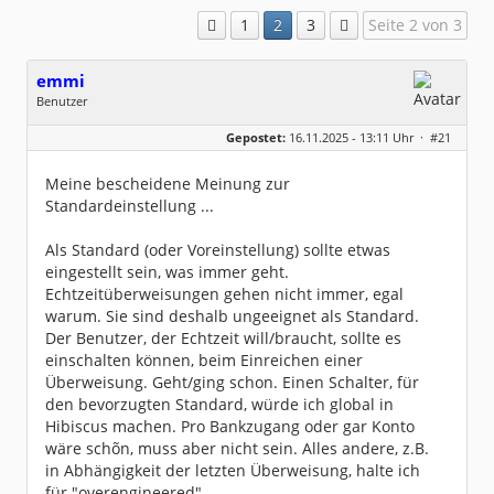
1
2
3
Seite 2 von 3
emmi
Benutzer
Geschlecht:
keine Angabe
Gepostet:
16.11.2025 - 13:11 Uhr ·
#21
Beiträge:
299
Dabei seit:
11 / 2012
Meine bescheidene Meinung zur
Standardeinstellung ...
Als Standard (oder Voreinstellung) sollte etwas
eingestellt sein, was immer geht.
Echtzeitüberweisungen gehen nicht immer, egal
warum. Sie sind deshalb ungeeignet als Standard.
Der Benutzer, der Echtzeit will/braucht, sollte es
einschalten können, beim Einreichen einer
Überweisung. Geht/ging schon. Einen Schalter, für
den bevorzugten Standard, würde ich global in
Hibiscus machen. Pro Bankzugang oder gar Konto
wäre schõn, muss aber nicht sein. Alles andere, z.B.
in Abhängigkeit der letzten Überweisung, halte ich
für "overengineered".