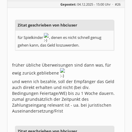
Geschlecht:
Gepostet:
04.12.2025 - 15:00 Uhr ·
#26
Beiträge:
8323
Dabei seit:
06 / 2008
Zitat geschrieben von hbciuser
für Spielkinder
, denen es nicht schnell genug
gehen kann, das Geld loszuwerden.
früher übliche Überweisungen sind dann was, für
ewig zurück gebliebene
und wenn ich bezahle, soll der Empfänger das Geld
auch direkt erhalten und nicht (bei div.
Bedingungen Feiertage/WE) bis zu 1 Woche dauern.
zumal grundsätzlich der Zeitpunkt des
Zahlungseingang relevant ist - ua. bei juristischen
Auseinandersetzung/Frist
Zitat geschrieben von hbciuser