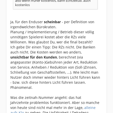
also wenn früher kostenlos, dann Echtzeitüb. auch
kostenlos
Ja, für den Enduser
scheinbar
- per Definition von
irgendwelchen Bürokraten.
Planung / Implementierung / Betrieb dieser völlig
unnötigen Spielerei kostet aber die RZs viele
Millionen. Was glaubst Du, wer die final bezahlt?
Ich gebe Dir einen Tipp: Die RZs nicht. Die Banken
auch nicht. Die Kosten werden wo anders,
unsichtbar für den Kunden
, berechnet (via
angepasster (Konto-)Gebühren jeder Art, Reduktion
von Service, Anheben / Reduktion von (Soll-)Zinsen,
Schließung von Geschäftsstellen, ...). Wie leicht man
Nutzer doch immer wieder hinters Licht führen kann
- bzw. sich diese hinters Licht führen lassen.
Phänomenal.
Was die zeitnah-Nummer angeht: das hat
Jahrzehnte problemlos funktioniert. Aber so manche
von heute sind nicht mal mehr in der Lage,
alleine
aufs Klo
zu gehen. Die Unfähigkeit / Dekadenz