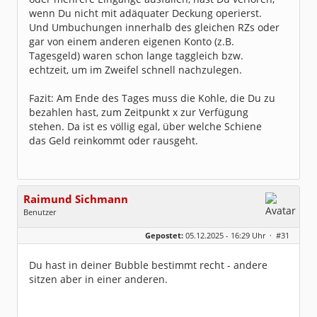
wenn Du nicht mit adäquater Deckung operierst.
Und Umbuchungen innerhalb des gleichen RZs oder
gar von einem anderen eigenen Konto (z.B.
Tagesgeld) waren schon lange taggleich bzw.
echtzeit, um im Zweifel schnell nachzulegen.
Fazit: Am Ende des Tages muss die Kohle, die Du zu
bezahlen hast, zum Zeitpunkt x zur Verfügung
stehen. Da ist es völlig egal, über welche Schiene
das Geld reinkommt oder rausgeht.
Raimund Sichmann
Benutzer
Geschlecht:
keine Angabe
Gepostet:
05.12.2025 - 16:29 Uhr ·
#31
Beiträge:
8493
Dabei seit:
08 / 2002
Du hast in deiner Bubble bestimmt recht - andere
sitzen aber in einer anderen.