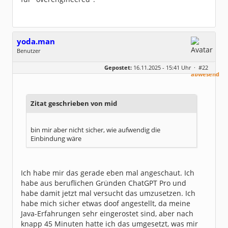
yoda.man
Benutzer
Geschlecht:
keine Angabe
aktuell
Gepostet:
16.11.2025 - 15:41 Uhr ·
#22
Beiträge:
165
abwesend
Dabei seit:
10 / 2025
Zitat geschrieben von mid
bin mir aber nicht sicher, wie aufwendig die
Einbindung wäre
Ich habe mir das gerade eben mal angeschaut. Ich
habe aus beruflichen Gründen ChatGPT Pro und
habe damit jetzt mal versucht das umzusetzen. Ich
habe mich sicher etwas doof angestellt, da meine
Java-Erfahrungen sehr eingerostet sind, aber nach
knapp 45 Minuten hatte ich das umgesetzt, was mir