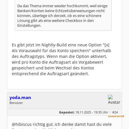
Da das Thema immer wieder hochkommt, weil einige
Banken/Konten keine Echtzeitüberweisungen nicht
können, überlege ich derzeit, ob es eine schönere
Lösung gibt als eine weitere Checkbox in den
Einstellungen.
Es gibt jetzt im Nightly-Build eine neue Option "[x]
Als Vorauswahl für das Konto speichern" unterhalb
des Auftragstyps. Wenn man die Option aktiviert,
wird pro Konto die Auftragsart als Vorgabewert
gespeichert und beim Wechsel des Kontos
entsprechend die Auftragsart geändert.
yoda.man
Benutzer
Geschlecht:
keine Angabe
aktuell
Gepostet:
18.11.2025 - 19:35 Uhr ·
#24
Beiträge:
165
abwesend
Dabei seit:
10 / 2025
@hibiscus richtig gut, ich denke damit hast du viele