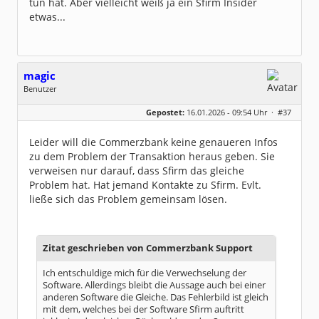
tun hat. Aber vielleicht weiß ja ein Sfirm Insider
etwas...
magic
Benutzer
Geschlecht:
keine Angabe
Gepostet:
16.01.2026 - 09:54 Uhr ·
#37
Beiträge:
251
Dabei seit:
07 / 2009
Leider will die Commerzbank keine genaueren Infos
zu dem Problem der Transaktion heraus geben. Sie
verweisen nur darauf, dass Sfirm das gleiche
Problem hat. Hat jemand Kontakte zu Sfirm. Evlt.
ließe sich das Problem gemeinsam lösen.
Zitat geschrieben von Commerzbank Support
Ich entschuldige mich für die Verwechselung der
Software. Allerdings bleibt die Aussage auch bei einer
anderen Software die Gleiche. Das Fehlerbild ist gleich
mit dem, welches bei der Software Sfirm auftritt