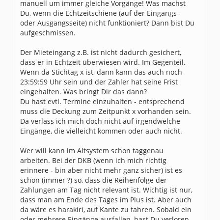
manuell um immer gleiche Vorgänge! Was machst
Du, wenn die Echtzeitschiene (auf der Eingangs-
oder Ausgangsseite) nicht funktioniert? Dann bist Du
aufgeschmissen.
Der Mieteingang z.B. ist nicht dadurch gesichert,
dass er in Echtzeit überwiesen wird. Im Gegenteil.
Wenn da Stichtag x ist, dann kann das auch noch
23:59:59 Uhr sein und der Zahler hat seine Frist
eingehalten. Was bringt Dir das dann?
Du hast evtl. Termine einzuhalten - entsprechend
muss die Deckung zum Zeitpunkt x vorhanden sein.
Da verlass ich mich doch nicht auf irgendwelche
Eingänge, die vielleicht kommen oder auch nicht.
Wer will kann im Altsystem schon taggenau
arbeiten. Bei der DKB (wenn ich mich richtig
erinnere - bin aber nicht mehr ganz sicher) ist es
schon (immer ?) so, dass die Reihenfolge der
Zahlungen am Tag nicht relevant ist. Wichtig ist nur,
dass man am Ende des Tages im Plus ist. Aber auch
da wäre es harakiri, auf Kante zu fahren. Sobald ein
oder mehrere Eingänge ausfallen, hast Du verloren,