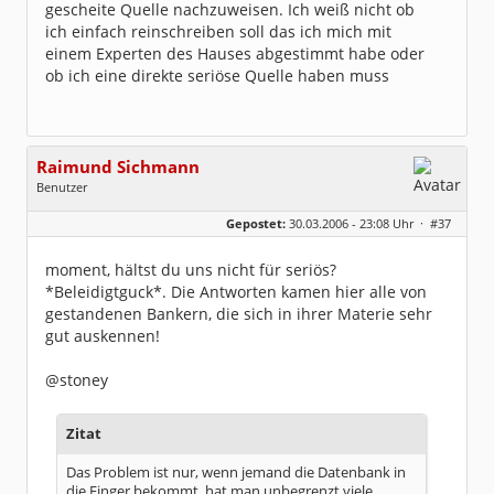
gescheite Quelle nachzuweisen. Ich weiß nicht ob
ich einfach reinschreiben soll das ich mich mit
einem Experten des Hauses abgestimmt habe oder
ob ich eine direkte seriöse Quelle haben muss
Raimund Sichmann
Benutzer
Geschlecht:
keine Angabe
Gepostet:
30.03.2006 - 23:08 Uhr ·
#37
Beiträge:
8493
Dabei seit:
08 / 2002
moment, hältst du uns nicht für seriös?
*Beleidigtguck*. Die Antworten kamen hier alle von
gestandenen Bankern, die sich in ihrer Materie sehr
gut auskennen!
@stoney
Zitat
Das Problem ist nur, wenn jemand die Datenbank in
die Finger bekommt, hat man unbegrenzt viele