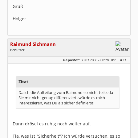
Gruß
Holger
Raimund Sichmann
Benutzer
Geschlecht:
keine Angabe
Gepostet:
30.03.2006 - 00:28 Uhr ·
#23
Beiträge:
8493
Dabei seit:
08 / 2002
Zitat
Da ich die Aufteilung vom Raimund so nicht teile, da
Sie mir nicht genug differenziert, würde es mich
interessieren, was Du als sicher definierst!
Dann drösel es ruhig noch weiter auf.
Tja, was ist "Sicherheit"? Ich würde versuchen, es so