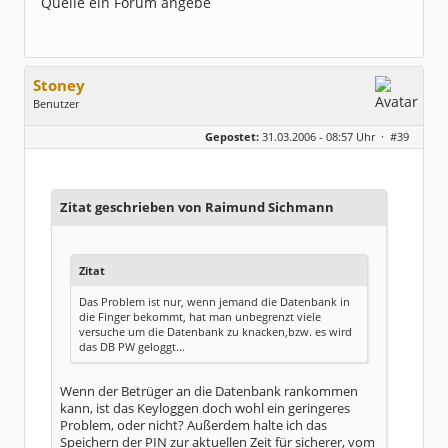
Quelle ein Forum angebe
Stoney
Benutzer
Geschlecht:
keine Angabe
Gepostet:
31.03.2006 - 08:57 Uhr ·
#39
Beiträge:
931
Dabei seit:
07 / 2004
Zitat geschrieben von Raimund Sichmann
Zitat
Das Problem ist nur, wenn jemand die Datenbank in
die Finger bekommt, hat man unbegrenzt viele
versuche um die Datenbank zu knacken,bzw. es wird
das DB PW geloggt...
Wenn der Betrüger an die Datenbank rankommen
kann, ist das Keyloggen doch wohl ein geringeres
Problem, oder nicht? Außerdem halte ich das
Speichern der PIN zur aktuellen Zeit für sicherer, vom