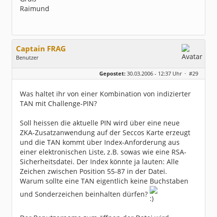
Raimund
Captain FRAG
Benutzer
Geschlecht:
keine Angabe
Gepostet:
30.03.2006 - 12:37 Uhr ·
#29
Herkunft:
Westfalen
Beiträge:
5096
Dabei seit:
05 / 2003
Was haltet ihr von einer Kombination von indizierter
TAN mit Challenge-PIN?
Soll heissen die aktuelle PIN wird über eine neue
ZKA-Zusatzanwendung auf der Seccos Karte erzeugt
und die TAN kommt über Index-Anforderung aus
einer elektronischen Liste, z.B. sowas wie eine RSA-
Sicherheitsdatei. Der Index könnte ja lauten: Alle
Zeichen zwischen Position 55-87 in der Datei.
Warum sollte eine TAN eigentlich keine Buchstaben
und Sonderzeichen beinhalten dürfen?