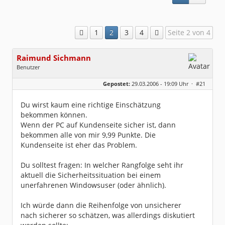
1
2
3
4
Seite 2 von 4
Raimund Sichmann
Benutzer
Geschlecht:
keine Angabe
Gepostet:
29.03.2006 - 19:09 Uhr ·
#21
Beiträge:
8493
Dabei seit:
08 / 2002
Du wirst kaum eine richtige Einschätzung
bekommen können.
Wenn der PC auf Kundenseite sicher ist, dann
bekommen alle von mir 9,99 Punkte. Die
Kundenseite ist eher das Problem.
Du solltest fragen: In welcher Rangfolge seht ihr
aktuell die Sicherheitssituation bei einem
unerfahrenen Windowsuser (oder ähnlich).
Ich würde dann die Reihenfolge von unsicherer
nach sicherer so schätzen, was allerdings diskutiert