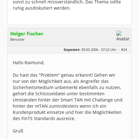
sonst zu schnell missverständlich. Das Thema sollte
ruhig ausdiskutiert werden.
Holger Fischer
Benutzer
Geschlecht:
Gepostet:
30.03.2006 - 07:22 Uhr ·
#24
Herkunft:
Korschenbroich
Alter:
54
Beiträge:
6251
Hallo Raimund,
Dabei seit:
02 / 2003
Du hast das "Problem" genau erkannt! Gehen wir
nur von der Möglichkeit aus, als Angreifer das
Sicherheitsmedium unbemerkt ebenfalls zu nutzen,
gehört die Schlüsseldatei unter bestimmten
Umständen hinter der Smart TAN mit Challange und
hinter der mTAN zumindestens wenn ich ein
Kundenprodukt einsetze und hier die Möglichkeiten
des FinTS Standards ausreize.
Gruß