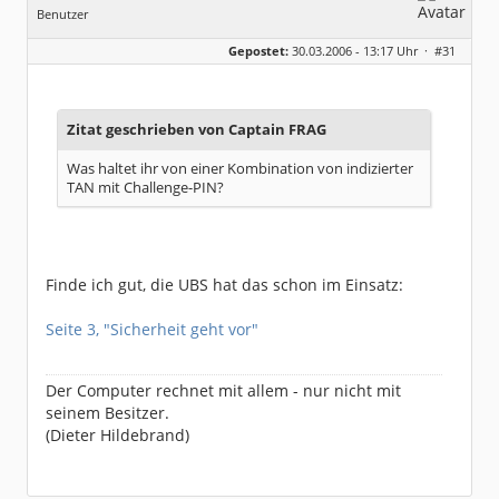
Benutzer
Geschlecht:
keine Angabe
Gepostet:
30.03.2006 - 13:17 Uhr ·
#31
Herkunft:
tief im Süden
Beiträge:
1046
Dabei seit:
07 / 2003
Zitat geschrieben von Captain FRAG
Was haltet ihr von einer Kombination von indizierter
TAN mit Challenge-PIN?
Finde ich gut, die UBS hat das schon im Einsatz:
Seite 3, "Sicherheit geht vor"
Der Computer rechnet mit allem - nur nicht mit
seinem Besitzer.
(Dieter Hildebrand)