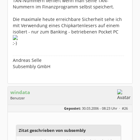
TAN-Nummern verliert wenn man seine TAN-
Nummern im Finanzprogramm selbst speichert.
Die maximale heute erreichbare Sicherheit sehe ich
mit Verwendung eines Chipkartenlesers auf einem
isoliert - nur zum Banking - betriebenen Pocket PC
Andreas Selle
Subsembly GmbH
windata
Benutzer
Geschlecht:
keine Angabe
Gepostet:
30.03.2006 - 08:23 Uhr ·
#26
Herkunft:
Wangen im Allgäu
Homepage:
windata.de
Beiträge:
627
Dabei seit:
11 / 2003
Zitat geschrieben von subsembly