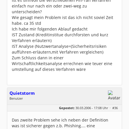
Ist es sinnvoll die verschiedenen Pin-Tan verfahren
einfach nur nach ein oder zwei-weg zu
unterscheiden?
Wie gesagt mein Problem ist das ich nicht soviel Zeit
habe. ca 35 std
Ich habe mir folgenden Ablauf gedacht
IST Zustand (Kreditinstitue durchforsten und kurz
Verfahren erläutern)
IST Analyse (Nutzwertanalyse=(Sicherheitsrisiken
aufführen-erläutern,mit Verfahren vergleichen)
Zum Schluss dann in einer
Wirtschaftlichkeitsanalyse errechnen wie teuer eine
umstellung auf dieses Verfahren wäre
Quietstorm
Benutzer
Geschlecht:
keine Angabe
Gepostet:
30.03.2006 - 17:08 Uhr ·
#36
Beiträge:
23
Dabei seit:
03 / 2006
Das zweite Problem sehe ich neben der Definition
was ist sicherer gegen z.b. Phishing.... eine