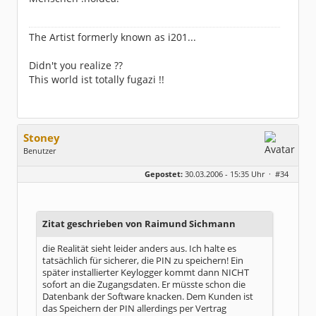
The Artist formerly known as i201...
Didn't you realize ??
This world ist totally fugazi !!
Stoney
Benutzer
Geschlecht:
keine Angabe
Gepostet:
30.03.2006 - 15:35 Uhr ·
#34
Beiträge:
931
Dabei seit:
07 / 2004
Zitat geschrieben von Raimund Sichmann
die Realität sieht leider anders aus. Ich halte es
tatsächlich für sicherer, die PIN zu speichern! Ein
später installierter Keylogger kommt dann NICHT
sofort an die Zugangsdaten. Er müsste schon die
Datenbank der Software knacken. Dem Kunden ist
das Speichern der PIN allerdings per Vertrag