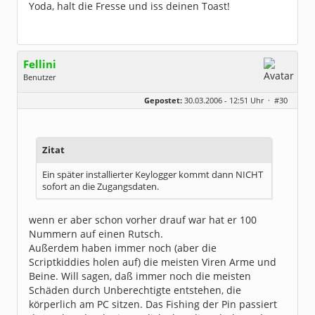
Yoda, halt die Fresse und iss deinen Toast!
Fellini
Benutzer
Geschlecht:
keine Angabe
Gepostet:
30.03.2006 - 12:51 Uhr ·
#30
Herkunft:
Im wunderschönen Ahrtal
Beiträge:
2077
Dabei seit:
04 / 2004
Zitat
Ein später installierter Keylogger kommt dann NICHT
sofort an die Zugangsdaten.
wenn er aber schon vorher drauf war hat er 100
Nummern auf einen Rutsch.
Außerdem haben immer noch (aber die
Scriptkiddies holen auf) die meisten Viren Arme und
Beine. Will sagen, daß immer noch die meisten
Schäden durch Unberechtigte entstehen, die
körperlich am PC sitzen. Das Fishing der Pin passiert