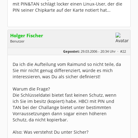
mit PIN&TAN schlägt locker einen Linux-User, der die
PIN seiner Chipkarte auf der Karte notiert hat...
Holger Fischer
Benutzer
Geschlecht:
Gepostet:
29.03.2006 - 20:34 Uhr ·
#22
Herkunft:
Korschenbroich
Alter:
54
Beiträge:
6251
Da ich die Aufteilung vom Raimund so nicht teile, da
Dabei seit:
02 / 2003
Sie mir nicht genug differenziert, würde es mich
interessieren, was Du als sicher definierst!
Warum die Frage?
Die Schlüsseldatei bietet fast keinen Schutz, wenn
ich Sie im besitz (kopiert) habe. HBCI mit PIN und
TAN bei der Challange bietet unter bestimmten
Vorraussetzungen dann sogar einen höheren
Schutz, da nicht kopierbar.
Also: Was verstehst Du unter Sicher?