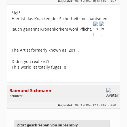
Gepostet:
30.03.2006 - 10:18 Uhr ·
#27
Herkunft:
Im wunderschönen Ahrtal
Beiträge:
2077
Dabei seit:
04 / 2004
*lol*
Hier ist das Knacken der Sicherheitsmechanismen
(auch genannt Kronenkorken) wohl Pflicht.
The Artist formerly known as i201...
Didn't you realize ??
This world ist totally fugazi !!
Raimund Sichmann
Benutzer
Geschlecht:
keine Angabe
Gepostet:
30.03.2006 - 12:15 Uhr ·
#28
Beiträge:
8493
Dabei seit:
08 / 2002
Zitat geschrieben von subsembly