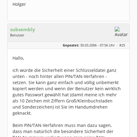
Holger
subsembly
Benutzer
Geschlecht:
keine Angabe
Gepostet:
30.03.2006 - 07:56 Uhr ·
#25
Herkunft:
München
Homepage:
subsembly.com/
Beiträge:
4681
Hallo,
Dabei seit:
11 / 2004
ich würde die Sicherheit einer Schlüsseldatei ganz
unten - noch hinter allen PIN/TAN-Verfahren -
setzen. Sie kann ganz einfach und völlig unbemerkt
kopiert werden und wenn der Benutzer kein wirklich
gutes Passwort gewählt hat (damit meine ich mehr
als 10 Zeichen mit Ziffern Groß/Kleinbuchstaden
und Sonderzeichen) ist Sie im Handumdrehen
geknackt.
Beim PIN/TAN-Verfahren muss man dazu sagen,
dass man natürlich die besondere Sicherheit der