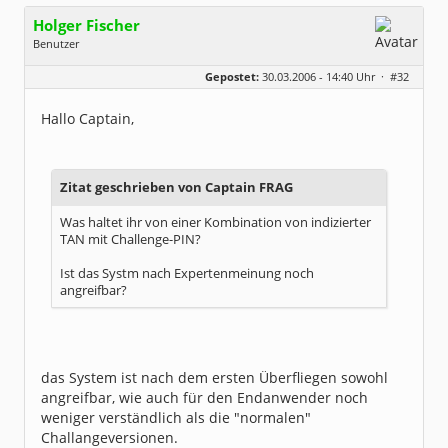
Holger Fischer
Benutzer
Geschlecht:
Gepostet:
30.03.2006 - 14:40 Uhr ·
#32
Herkunft:
Korschenbroich
Alter:
54
Beiträge:
6251
Hallo Captain,
Dabei seit:
02 / 2003
Zitat geschrieben von Captain FRAG
Was haltet ihr von einer Kombination von indizierter
TAN mit Challenge-PIN?
Ist das Systm nach Expertenmeinung noch
angreifbar?
das System ist nach dem ersten Überfliegen sowohl
angreifbar, wie auch für den Endanwender noch
weniger verständlich als die "normalen"
Challangeversionen.