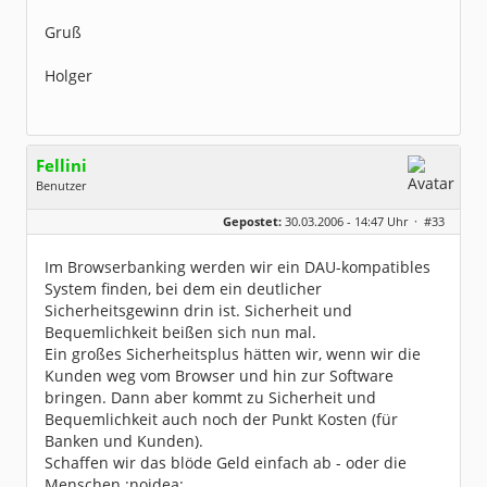
Gruß
Holger
Fellini
Benutzer
Geschlecht:
keine Angabe
Gepostet:
30.03.2006 - 14:47 Uhr ·
#33
Herkunft:
Im wunderschönen Ahrtal
Beiträge:
2077
Dabei seit:
04 / 2004
Im Browserbanking werden wir ein DAU-kompatibles
System finden, bei dem ein deutlicher
Sicherheitsgewinn drin ist. Sicherheit und
Bequemlichkeit beißen sich nun mal.
Ein großes Sicherheitsplus hätten wir, wenn wir die
Kunden weg vom Browser und hin zur Software
bringen. Dann aber kommt zu Sicherheit und
Bequemlichkeit auch noch der Punkt Kosten (für
Banken und Kunden).
Schaffen wir das blöde Geld einfach ab - oder die
Menschen :noidea: