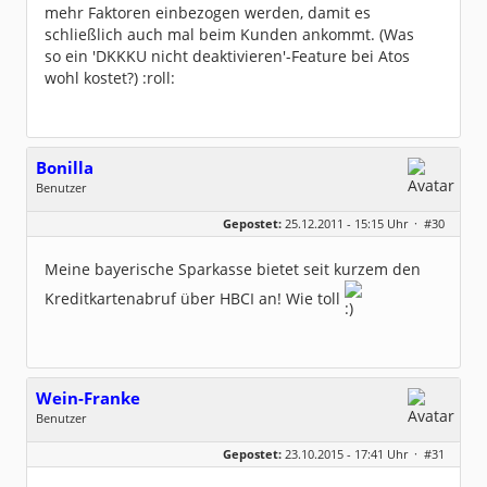
mehr Faktoren einbezogen werden, damit es
schließlich auch mal beim Kunden ankommt. (Was
so ein 'DKKKU nicht deaktivieren'-Feature bei Atos
wohl kostet?) :roll:
Bonilla
Benutzer
Geschlecht:
keine Angabe
Gepostet:
25.12.2011 - 15:15 Uhr ·
#30
Beiträge:
13
Dabei seit:
04 / 2008
Meine bayerische Sparkasse bietet seit kurzem den
Kreditkartenabruf über HBCI an! Wie toll
Wein-Franke
Benutzer
Geschlecht:
keine Angabe
Gepostet:
23.10.2015 - 17:41 Uhr ·
#31
Beiträge:
25
Dabei seit:
10 / 2014