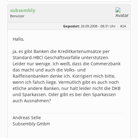
subsembly
Benutzer
Geschlecht:
keine Angabe
Gepostet:
26.09.2008 - 08:31 Uhr ·
#24
Herkunft:
München
Homepage:
subsembly.com/
Beiträge:
4681
Hallo,
Dabei seit:
11 / 2004
ja, es gibt Banken die Kreditkartenumsätze per
Standard-HBCI Geschäftsvorfälle unterstützen.
Leider nur wenige. Ich weiß, dass die Commerzbank
das macht und auch die Volks- und
Raiffeisenbanken denke ich. Korrigiert mich bitte,
wenn ich falsch liege. Vermutlich gibt es auch noch
etliche andere Banken, nur halt leider nicht die DKB
und Sparkassen. Oder gibt es bei den Sparkassen
auch Ausnahmen?
Andreas Selle
Subsembly GmbH