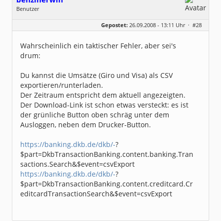
Benutzer
Geschlecht:
keine Angabe
Gepostet:
26.09.2008 - 13:11 Uhr ·
#28
Beiträge:
18
Dabei seit:
09 / 2008
Wahrscheinlich ein taktischer Fehler, aber sei's
drum:
Du kannst die Umsätze (Giro und Visa) als CSV
exportieren/runterladen.
Der Zeitraum entspricht dem aktuell angezeigten.
Der Download-Link ist schon etwas versteckt: es ist
der grünliche Button oben schräg unter dem
Ausloggen, neben dem Drucker-Button.
https://banking.dkb.de/dkb/-
?
$part=DkbTransactionBanking.content.banking.Tran
sactions.Search&$event=csvExport
https://banking.dkb.de/dkb/-
?
$part=DkbTransactionBanking.content.creditcard.Cr
editcardTransactionSearch&$event=csvExport