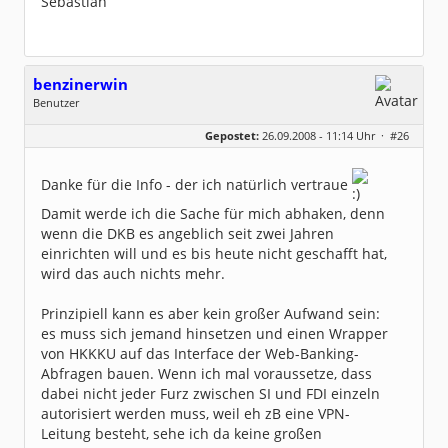
Sebastian
benzinerwin
Benutzer
Geschlecht:
keine Angabe
Gepostet:
26.09.2008 - 11:14 Uhr ·
#26
Beiträge:
18
Dabei seit:
09 / 2008
Danke für die Info - der ich natürlich vertraue
Damit werde ich die Sache für mich abhaken, denn
wenn die DKB es angeblich seit zwei Jahren
einrichten will und es bis heute nicht geschafft hat,
wird das auch nichts mehr.
Prinzipiell kann es aber kein großer Aufwand sein:
es muss sich jemand hinsetzen und einen Wrapper
von HKKKU auf das Interface der Web-Banking-
Abfragen bauen. Wenn ich mal voraussetze, dass
dabei nicht jeder Furz zwischen SI und FDI einzeln
autorisiert werden muss, weil eh zB eine VPN-
Leitung besteht, sehe ich da keine großen