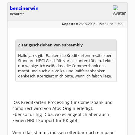
benzinerwin
Benutzer
Geschlecht:
keine Angabe
Gepostet:
26.09.2008 - 15:46 Uhr ·
#29
Beiträge:
18
Dabei seit:
09 / 2008
Zitat geschrieben von subsembly
Hallo,ja, es gibt Banken die Kreditkartenumsätze per
Standard-HBCI Geschäftsvorfälle unterstützen. Leider
nur wenige. Ich weiß, dass die Commerzbank das
macht und auch die Volks- und Raiffeisenbanken
denke ich. Korrigiert mich bitte, wenn ich falsch liege.
Das Kreditkarten-Processing für Comerzbank und
comdirect wird von Atos-Origin erledigt.
Ebenso für Ing-Diba, wo es angeblich aber auch
keinen HBCI-Support für KK gibt.
Wenn das stimmt, müssen offenbar noch ein paar