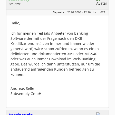
Benutzer
Geschlecht:
keine Angabe
Gepostet:
26.09.2008 - 12:26 Uhr ·
#27
Herkunft:
München
Homepage:
subsembly.com/
Beiträge:
4681
Hallo,
Dabei seit:
11 / 2004
ich für meinen Teil (als Anbieter von Banking
Software der mit der Frage nach den DKB
Kreditkartenumsätzen immer und immer wieder
genervt wird) wäre schon zufrieden, wenn es einen
definierten und dokumentierten XML oder MT-940
oder was auch immer Download im Web-Banking
gäbe. Das würde ich dann unterstützen, nur um die
andauernd anfragenden Kunden befriedigen zu
können.
Andreas Selle
Subsembly GmbH
benzinerwin