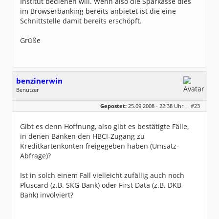
Institut bedienen will. Wenn also die Sparkasse dies
im Browserbanking bereits anbietet ist die eine
Schnittstelle damit bereits erschöpft.
Grüße
benzinerwin
Benutzer
Geschlecht:
keine Angabe
Gepostet:
25.09.2008 - 22:38 Uhr ·
#23
Beiträge:
18
Dabei seit:
09 / 2008
Gibt es denn Hoffnung, also gibt es bestätigte Fälle,
in denen Banken den HBCI-Zugang zu
Kreditkartenkonten freigegeben haben (Umsatz-
Abfrage)?
Ist in solch einem Fall vielleicht zufällig auch noch
Pluscard (z.B. SKG-Bank) oder First Data (z.B. DKB
Bank) involviert?