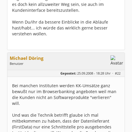
es doch kein allzuweiter Weg sein, sie auch im
Kundeninterface bereitszustellen.
Wenn Du/ihr da bessere Einblicke in die Abläufe
hast/habt... ich würde das wirklich gerne besser
verstehen wollen.
Michael Döring
Benutzer
Geschlecht:
keine Angabe
Gepostet:
25.09.2008 - 18:28 Uhr ·
#22
Beiträge:
1495
Dabei seit:
07 / 2008
Bei manchen Instituten werden KK-Umsätze ganz
bewußt nur im Browserbanking angeboten weil man
die Kunden nicht an Softwareprodukte "verlieren"
will.
Und was die Technik betrifft glaube ich mal
mitbekommen zu haben, dass der Datenlieferant
(FirstData) nur eine Schnittstelle pro ausgebendes