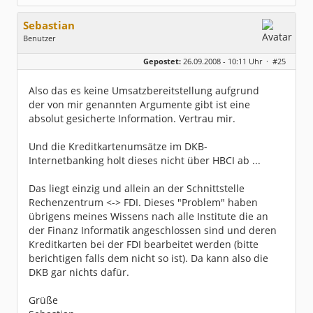
Sebastian
Benutzer
Geschlecht:
keine Angabe
Gepostet:
26.09.2008 - 10:11 Uhr ·
#25
Herkunft:
Berlin
Beiträge:
195
Dabei seit:
11 / 2004
Also das es keine Umsatzbereitstellung aufgrund
der von mir genannten Argumente gibt ist eine
absolut gesicherte Information. Vertrau mir.
Und die Kreditkartenumsätze im DKB-
Internetbanking holt dieses nicht über HBCI ab ...
Das liegt einzig und allein an der Schnittstelle
Rechenzentrum <-> FDI. Dieses "Problem" haben
übrigens meines Wissens nach alle Institute die an
der Finanz Informatik angeschlossen sind und deren
Kreditkarten bei der FDI bearbeitet werden (bitte
berichtigen falls dem nicht so ist). Da kann also die
DKB gar nichts dafür.
Grüße