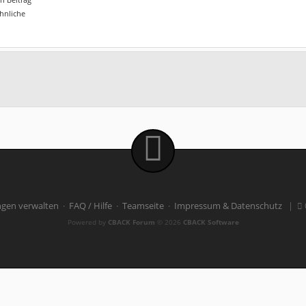
ähnliche
ngen verwalten
·
FAQ / Hilfe
·
Teamseite
·
Impressum & Datenschutz
|
Powered by
CBACK Forum
© 2026
CBACK Software