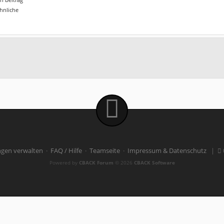
ähnliche
ngen verwalten
·
FAQ / Hilfe
·
Teamseite
·
Impressum & Datenschutz
|
Powered by
CBACK Forum
© 2026
CBACK Software