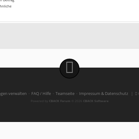
ähnliche
ngen verwalten
·
FAQ / Hilfe
·
Teamseite
·
Impressum & Datenschutz
|
Powered by
CBACK Forum
© 2026
CBACK Software