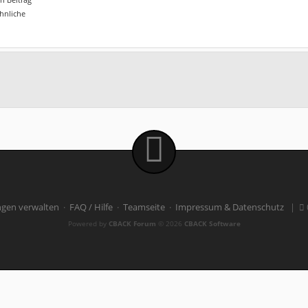
ähnliche
ngen verwalten
·
FAQ / Hilfe
·
Teamseite
·
Impressum & Datenschutz
|
Powered by
CBACK Forum
© 2026
CBACK Software