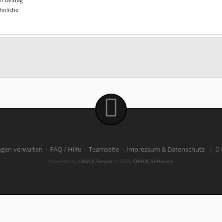
ähnliche
ngen verwalten
·
FAQ / Hilfe
·
Teamseite
·
Impressum & Datenschutz
|
Powered by
CBACK Forum
© 2026
CBACK Software