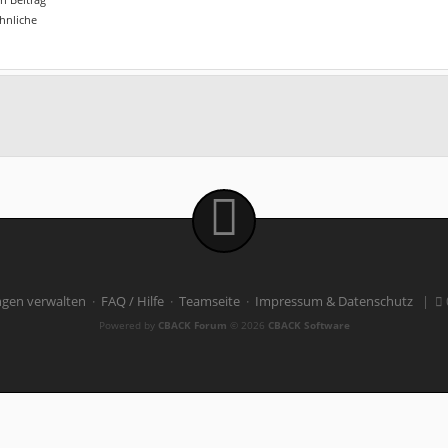
ähnliche
ngen verwalten
·
FAQ / Hilfe
·
Teamseite
·
Impressum & Datenschutz
|
Powered by
CBACK Forum
© 2026
CBACK Software