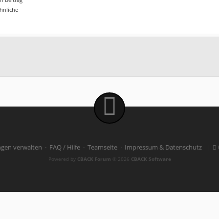
ähnliche
ngen verwalten
·
FAQ / Hilfe
·
Teamseite
·
Impressum & Datenschutz
|
Powered by
CBACK Forum
© 2026
CBACK Software