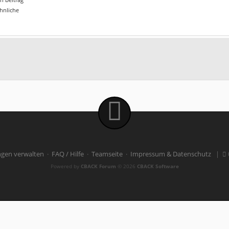
ähnliche
ngen verwalten
·
FAQ / Hilfe
·
Teamseite
·
Impressum & Datenschutz
|
Powered by
CBACK Forum
© 2026
CBACK Software