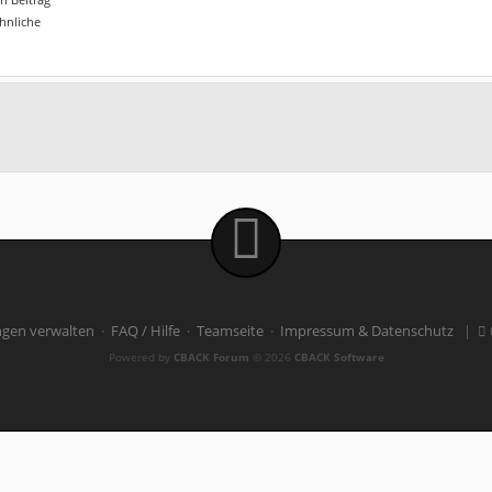
ähnliche
ngen verwalten
·
FAQ / Hilfe
·
Teamseite
·
Impressum & Datenschutz
|
Powered by
CBACK Forum
© 2026
CBACK Software