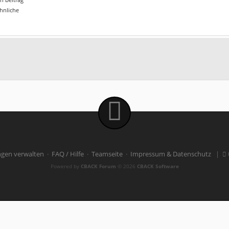
ähnliche
ngen verwalten
·
FAQ / Hilfe
·
Teamseite
·
Impressum & Datenschutz
|
Powered by
CBACK Forum
© 2026
CBACK Software