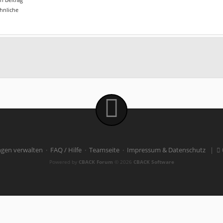
ähnliche
ngen verwalten
·
FAQ / Hilfe
·
Teamseite
·
Impressum & Datenschutz
|
Powered by
CBACK Forum
© 2026
CBACK Software