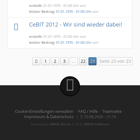
erstellt:
01.01.1970 - 01:00 Uhr von
letzter Beitrag:
01.01.1970 - 01:00 Uhr
von
CeBIT 2012 - Wir sind wieder dabei!
erstellt:
01.01.1970 - 01:00 Uhr von
letzter Beitrag:
01.01.1970 - 01:00 Uhr
von
1
2
3
…
22
23
Seite 23 von 23
Cookie-Einstellungen verwalten
·
FAQ / Hilfe
·
Teamseite
·
Impressum & Datenschutz
|
10.08.2026 - 21:19
Powered by
CBACK Forum
© 2026
CBACK Software