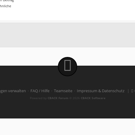
ähnliche
ngen verwalten
·
FAQ / Hilfe
·
Teamseite
·
Impressum & Datenschutz
|
Powered by
CBACK Forum
© 2026
CBACK Software