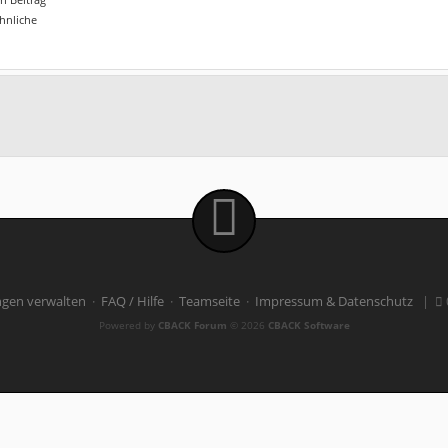
ähnliche
ngen verwalten
·
FAQ / Hilfe
·
Teamseite
·
Impressum & Datenschutz
|
Powered by
CBACK Forum
© 2026
CBACK Software