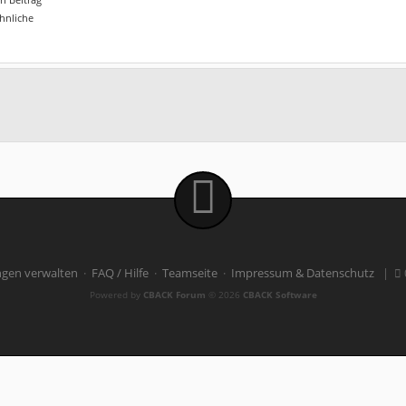
ähnliche
ngen verwalten
·
FAQ / Hilfe
·
Teamseite
·
Impressum & Datenschutz
|
Powered by
CBACK Forum
© 2026
CBACK Software