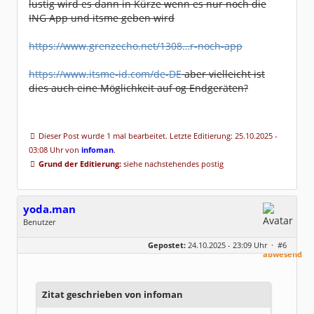
lustig wird es dann in Kürze wenn es nur noch die
ING App und itsme geben wird
https://www.grenzecho.net/1308…r-noch-app
https://www.itsme-id.com/de-DE
aber vielleicht ist
dies auch eine Möglichkeit auf og Endgeräten?
Dieser Post wurde 1 mal bearbeitet. Letzte Editierung: 25.10.2025 -
03:08 Uhr von
infoman
.
Grund der Editierung:
siehe nachstehendes postig
yoda.man
Benutzer
Geschlecht:
keine Angabe
aktuell
Gepostet:
24.10.2025 - 23:09 Uhr ·
#6
Beiträge:
165
abwesend
Dabei seit:
10 / 2025
Zitat geschrieben von infoman