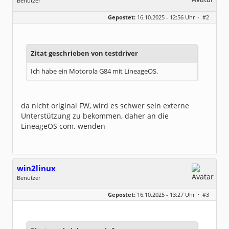
Benutzer
Geschlecht:
Gepostet:
16.10.2025 - 12:56 Uhr ·
#2
Beiträge:
8333
Dabei seit:
06 / 2008
Zitat geschrieben von testdriver
Ich habe ein Motorola G84 mit LineageOS.
da nicht original FW, wird es schwer sein externe
Unterstützung zu bekommen, daher an die
LineageOS com. wenden
win2linux
Benutzer
Geschlecht:
keine Angabe
Gepostet:
16.10.2025 - 13:27 Uhr ·
#3
Beiträge:
17
Dabei seit:
09 / 2019