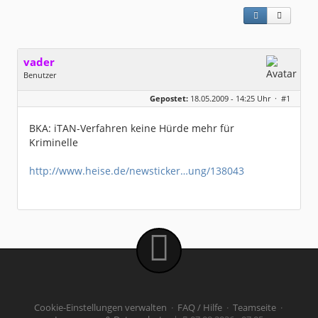
vader
Benutzer
Geschlecht:
keine Angabe
Gepostet:
18.05.2009 - 14:25 Uhr ·
#1
Beiträge:
1057
Dabei seit:
12 / 2004
BKA: iTAN-Verfahren keine Hürde mehr für
Kriminelle
http://www.heise.de/newsticker…ung/138043
Cookie-Einstellungen verwalten
·
FAQ / Hilfe
·
Teamseite
·