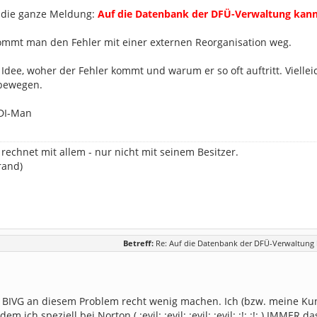
 die ganze Meldung:
Auf die Datenbank der DFÜ-Verwaltung kann 
ommt man den Fehler mit einer externen Reorganisation weg.
 Idee, woher der Fehler kommt und warum er so oft auftritt. Vielle
 bewegen.
DI-Man
echnet mit allem - nur nicht mit seinem Besitzer.
rand)
Betreff:
Re: Auf die Datenbank der DFÜ-Verwaltung k
 BIVG an diesem Problem recht wenig machen. Ich (bzw. meine K
dem ich speziell bei Norton ( :evil: :evil: :evil: :evil: :!: :!: ) IM