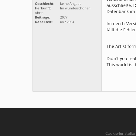
Geschlecht:
keine Angabe
ausschließe. 
Herkunft:
Im wunderschönen
Datenbank im 
Ahrtal
Beiträge:
2077
Dabei seit:
04 / 2004
Im den h-Vers
fällt die Fehle
The Artist for
Didn't you real
This world ist t
Cookie-Einstellu