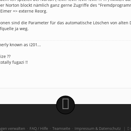
Der Norton blockt nämlich ganz gerne Zugriffe des "Fremdprogram
Eimer => externe Reorg.
ionen sind die Parameter für das automatische Löschen von alten 
rfquelle ja weg.
merly known as i201...
ize ??
otally fugazi !!
ngen verwalten
·
FAQ / Hilfe
·
Teamseite
·
Impressum & Datenschutz
|