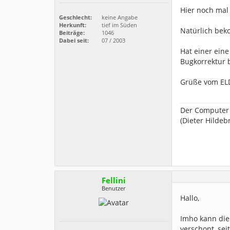
Hier noch mal
Geschlecht:
keine Angabe
Herkunft:
tief im Süden
Natürlich bek
Beiträge:
1046
Dabei seit:
07 / 2003
Hat einer eine
Bugkorrektur
Grüße vom EL
Der Computer r
(Dieter Hildeb
Fellini
Benutzer
Hallo,
Imho kann die
verschont, seit