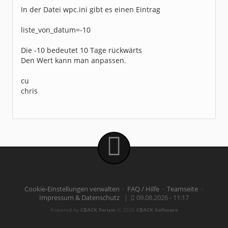
In der Datei wpc.ini gibt es einen Eintrag
liste_von_datum=-10
Die -10 bedeutet 10 Tage rückwärts
Den Wert kann man anpassen.
cu
chris
Cookie-Einstellungen verwalten
·
FAQ / Hilfe
·
Teamseite
·
Impressum & Datenschutz
|
09.08.2026 - 11:17
Powered by
CBACK Forum
© 2026
CBACK Software