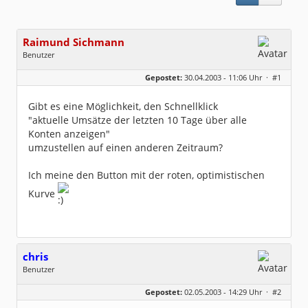
Raimund Sichmann
Benutzer
Geschlecht:
keine Angabe
Gepostet:
30.04.2003 - 11:06 Uhr ·
#1
Beiträge:
8493
Dabei seit:
08 / 2002
Gibt es eine Möglichkeit, den Schnellklick
"aktuelle Umsätze der letzten 10 Tage über alle
Konten anzeigen"
umzustellen auf einen anderen Zeitraum?
Ich meine den Button mit der roten, optimistischen
Kurve
chris
Benutzer
Geschlecht:
keine Angabe
Gepostet:
02.05.2003 - 14:29 Uhr ·
#2
Beiträge:
23
Dabei seit:
05 / 2003