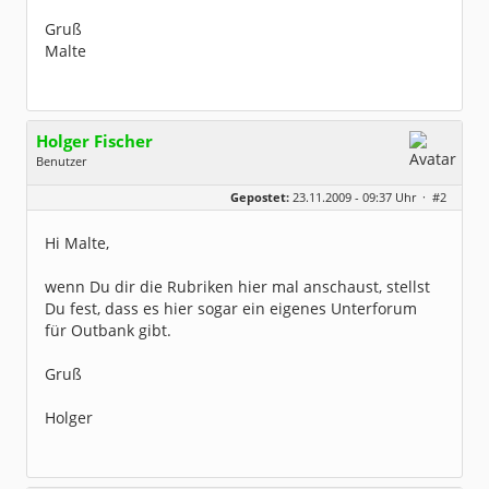
Gruß
Malte
Holger Fischer
Benutzer
Geschlecht:
Gepostet:
23.11.2009 - 09:37 Uhr ·
#2
Herkunft:
Korschenbroich
Alter:
54
Beiträge:
6251
Hi Malte,
Dabei seit:
02 / 2003
wenn Du dir die Rubriken hier mal anschaust, stellst
Du fest, dass es hier sogar ein eigenes Unterforum
für Outbank gibt.
Gruß
Holger