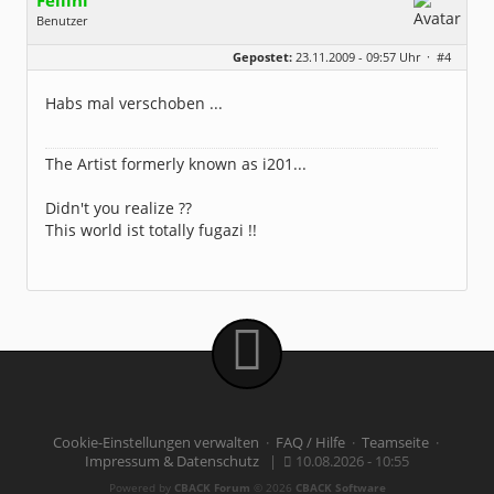
Fellini
Benutzer
Geschlecht:
keine Angabe
Gepostet:
23.11.2009 - 09:57 Uhr ·
#4
Herkunft:
Im wunderschönen Ahrtal
Beiträge:
2077
Dabei seit:
04 / 2004
Habs mal verschoben ...
The Artist formerly known as i201...
Didn't you realize ??
This world ist totally fugazi !!
Cookie-Einstellungen verwalten
·
FAQ / Hilfe
·
Teamseite
·
Impressum & Datenschutz
|
10.08.2026 - 10:55
Powered by
CBACK Forum
© 2026
CBACK Software