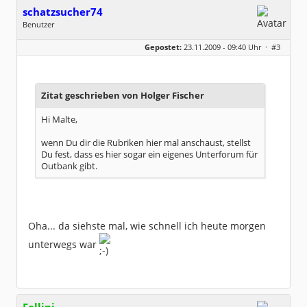
schatzsucher74
Benutzer
Geschlecht:
keine Angabe
Gepostet:
23.11.2009 - 09:40 Uhr ·
#3
Herkunft:
Mannheim
Beiträge:
102
Dabei seit:
09 / 2006
Zitat geschrieben von Holger Fischer
Hi Malte,
wenn Du dir die Rubriken hier mal anschaust, stellst
Du fest, dass es hier sogar ein eigenes Unterforum für
Outbank gibt.
Oha... da siehste mal, wie schnell ich heute morgen
unterwegs war