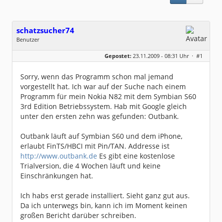
schatzsucher74
Benutzer
Geschlecht:
keine Angabe
Gepostet:
23.11.2009 - 08:31 Uhr ·
#1
Herkunft:
Mannheim
Beiträge:
102
Dabei seit:
09 / 2006
Sorry, wenn das Programm schon mal jemand
vorgestellt hat. Ich war auf der Suche nach einem
Programm für mein Nokia N82 mit dem Symbian S60
3rd Edition Betriebssystem. Hab mit Google gleich
unter den ersten zehn was gefunden: Outbank.
Outbank läuft auf Symbian S60 und dem iPhone,
erlaubt FinTS/HBCI mit Pin/TAN. Addresse ist
http://www.outbank.de
Es gibt eine kostenlose
Trialversion, die 4 Wochen läuft und keine
Einschränkungen hat.
Ich habs erst gerade installiert. Sieht ganz gut aus.
Da ich unterwegs bin, kann ich im Moment keinen
großen Bericht darüber schreiben.