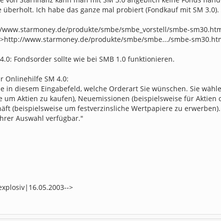
e überholt. Ich habe das ganze mal probiert (Fondkauf mit SM 3.0)
://www.starmoney.de/produkte/smbe/smbe_vorstell/smbe-sm30.htm
k'>http://www.starmoney.de/produkte/smbe/smbe.../smbe-sm30.htm
.0: Fondsorder sollte wie bei SMB 1.0 funktionieren.
r Onlinehilfe SM 4.0:
e in diesem Eingabefeld, welche Orderart Sie wünschen. Sie wähl
e um Aktien zu kaufen), Neuemissionen (beispielsweise für Aktien
äft (beispielsweise um festverzinsliche Wertpapiere zu erwerben).
Ihrer Auswahl verfügbar."
explosiv|16.05.2003-->