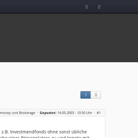
rmoney und Brokerage
·
Gepostet:
14.05.2003 - 10:50 Uhr ·
#1
 z.B. Investmendfonds ohne sonst übliche
gabe eines Börsenplatzes zu und konnte mit