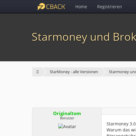
Home
Registrieren
Starmoney und Bro
StarMoney - alle Versionen
Starmoney und
Originaltom
Benutzer
Starmoney 3.0
Warum das wic
Börsengebühre