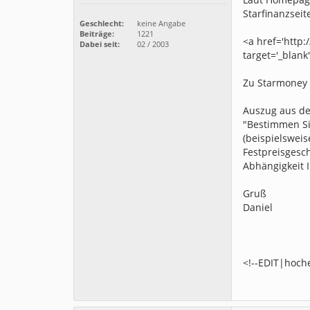
Starfinanzseit
Geschlecht:
keine Angabe
Beiträge:
1221
<a href='http
Dabei seit:
02 / 2003
target='_blan
Zu Starmoney 4
Auszug aus de
"Bestimmen Si
(beispielsweis
Festpreisgesch
Abhängigkeit 
Gruß
Daniel
<!--EDIT|hoch