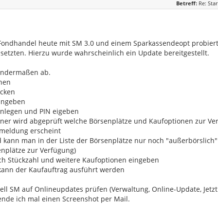
Betreff:
Re: Sta
Fondhandel heute mit SM 3.0 und einem Sparkassendeopt probiert
setzten. Hierzu wurde wahrscheinlich ein Update bereitgestellt.
gendermaßen ab.
ehen
icken
eingeben
einlegen und PIN eigeben
ner wird abgeprüft welche Börsenplätze und Kaufoptionen zur Ve
smeldung erscheint
d kann man in der Liste der Börsenplätze nur noch "außerbörslich
nplätze zur Verfügung)
ch Stückzahl und weitere Kaufoptionen eingeben
kann der Kaufauftrag ausführt werden
ll SM auf Onlineupdates prüfen (Verwaltung, Online-Update, Jetzt
nde ich mal einen Screenshot per Mail.