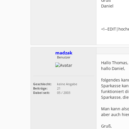
Gruß
Daniel
<!--EDIT|hoch
madzak
Benutzer
Hallo Thomas,
hallo Daniel,
folgendes kan
Geschlecht:
keine Angabe
Sparkasse kan
Beiträge:
21
funktioniert d
Dabei seit:
05 / 2003
Sparkasse, die
Man kann also
aber auch hie
Gruß,