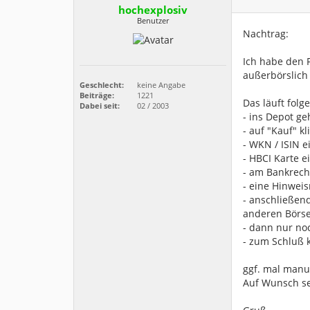
hochexplosiv
Benutzer
Nachtrag:
Ich habe den 
außerbörslich 
Geschlecht:
keine Angabe
Beiträge:
1221
Das läuft fol
Dabei seit:
02 / 2003
- ins Depot g
- auf "Kauf" kl
- WKN / ISIN 
- HBCI Karte 
- am Bankrech
- eine Hinwei
- anschließen
anderen Börse
- dann nur no
- zum Schluß 
ggf. mal manue
Auf Wunsch se