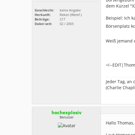
dem Kürzel "X
Geschlecht:
keine Angabe
Herkunft:
Reken (Westf.)
Beispiel: Ich 
Beiträge:
217
Dabei seit:
02 / 2003
Börsenplatz 
Weiß jemand o
<!--EDIT|Thom
Jeder Tag, an 
(Charlie Chapl
hochexplosiv
Benutzer
Hallo Thomas,
Laut Homepage