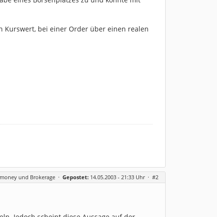
n Kurswert, bei einer Order über einen realen
rmoney und Brokerage
·
Gepostet:
14.05.2003 - 21:33 Uhr ·
#2
ln. Jedoch scheint diese Aussage auf der