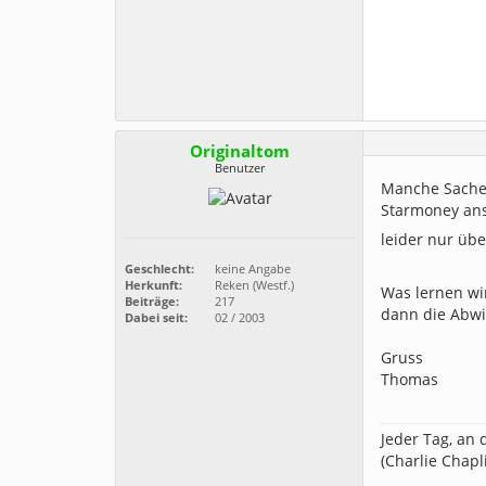
Originaltom
Benutzer
Manche Sachen
Starmoney ans
leider nur üb
Geschlecht:
keine Angabe
Herkunft:
Reken (Westf.)
Was lernen wi
Beiträge:
217
dann die Abwi
Dabei seit:
02 / 2003
Gruss
Thomas
Jeder Tag, an 
(Charlie Chapl