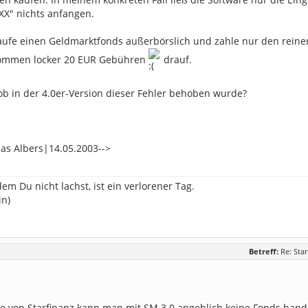
XX" nichts anfangen.
kaufe einen Geldmarktfonds außerbörslich und zahle nur den reine
kommen locker 20 EUR Gebühren
drauf.
b in der 4.0er-Version dieser Fehler behoben wurde?
as Albers|14.05.2003-->
dem Du nicht lachst, ist ein verlorener Tag.
in)
Betreff:
Re: Sta
 von Starfinanz kann man mit SM 3.0 angeblich keine Fonds hande