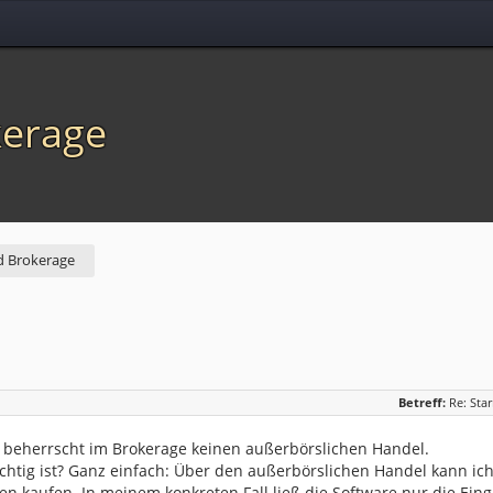
kerage
 Brokerage
Betreff:
Re: Sta
 beherrscht im Brokerage keinen außerbörslichen Handel.
htig ist? Ganz einfach: Über den außerbörslichen Handel kann ich
n kaufen. In meinem konkreten Fall ließ die Software nur die Ein