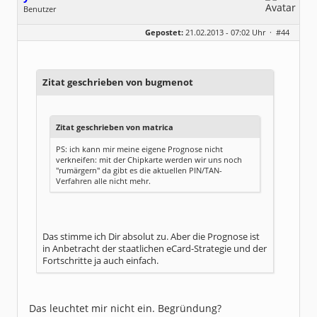
Benutzer
Geschlecht:
keine Angabe
Gepostet:
21.02.2013 - 07:02 Uhr ·
#44
Beiträge:
144
Dabei seit:
03 / 2009
Zitat geschrieben von bugmenot
Zitat geschrieben von matrica
PS: ich kann mir meine eigene Prognose nicht
verkneifen: mit der Chipkarte werden wir uns noch
"rumärgern" da gibt es die aktuellen PIN/TAN-
Verfahren alle nicht mehr.
Das stimme ich Dir absolut zu. Aber die Prognose ist
in Anbetracht der staatlichen eCard-Strategie und der
Fortschritte ja auch einfach.
Das leuchtet mir nicht ein. Begründung?