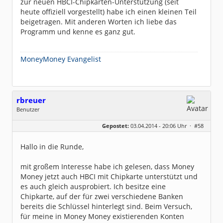
zur neuen HBCI-Chipkarten-Unterstützung (seit
heute offiziell vorgestellt) habe ich einen kleinen Teil
beigetragen. Mit anderen Worten ich liebe das
Programm und kenne es ganz gut.
MoneyMoney Evangelist
rbreuer
Benutzer
Geschlecht:
keine Angabe
Gepostet:
03.04.2014 - 20:06 Uhr ·
#58
Beiträge:
4
Dabei seit:
04 / 2014
Hallo in die Runde,
mit großem Interesse habe ich gelesen, dass Money
Money jetzt auch HBCI mit Chipkarte unterstützt und
es auch gleich ausprobiert. Ich besitze eine
Chipkarte, auf der für zwei verschiedene Banken
bereits die Schlüssel hinterlegt sind. Beim Versuch,
für meine in Money Money existierenden Konten