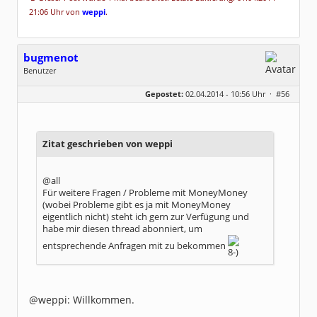
21:06 Uhr von
weppi
.
bugmenot
Benutzer
Geschlecht:
keine Angabe
Gepostet:
02.04.2014 - 10:56 Uhr ·
#56
Beiträge:
207
Dabei seit:
11 / 2009
Zitat geschrieben von weppi
@all
Für weitere Fragen / Probleme mit MoneyMoney
(wobei Probleme gibt es ja mit MoneyMoney
eigentlich nicht) steht ich gern zur Verfügung und
habe mir diesen thread abonniert, um
entsprechende Anfragen mit zu bekommen
@weppi: Willkommen.