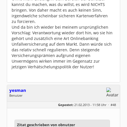
kannst du machen, was du willst, es wird NICHTS
bringen. Von daher macht es auch keinen Sinn,
irgendwelche scheinbar sicheren Kartenverfahren
zu forcieren.
Und da bin ich wieder bei meinem ursprünglichen
Vorschlag: Verantwortung wieder dort hin, wo sie hin
gehört und zusätzlich eine Art Onlinebanking
Unfallversicherung auf dem Markt. Dann würde sich
das relativ schnell regulieren. Denn steigende
Versicherungsprämien aufgrund eigenen
Unvermögens wirken immer im Gegensatz zur
jetzigen Verhätschelungspolitik der Nutzer!
yesman
Benutzer
Geschlecht:
keine Angabe
Gepostet:
21.02.2013 - 11:58 Uhr ·
#48
Beiträge:
144
Dabei seit:
03 / 2009
Zitat geschrieben von obnutzer