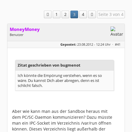
1
2
3
4
Seite 3 von 4
MoneyMoney
Benutzer
Geschlecht:
keine Angabe
Gepostet:
23.08.2012 - 12:24 Uhr ·
#41
Homepage:
moneymoney.app
Beiträge:
144
Dabei seit:
09 / 2011
Zitat geschrieben von bugmenot
Ich könnte die Empörung verstehen, wenn es so
wäre. Du kannst Dich aber abregen, denn es ist
schlicht falsch.
Aber wie kann man aus der Sandbox heraus mit
dem PC/SC-Daemon kommunizieren? Dazu müsste
man ein IPC-Socket im Verzeichnis /var/run öffnen
können. Dieses Verzeichnis liegt außerhalb der