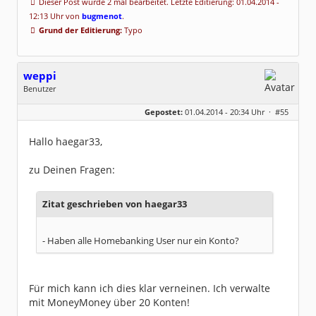
Dieser Post wurde 2 mal bearbeitet. Letzte Editierung: 01.04.2014 -
12:13 Uhr von
bugmenot
.
Grund der Editierung:
Typo
weppi
Benutzer
Geschlecht:
Gepostet:
01.04.2014 - 20:34 Uhr ·
#55
Herkunft:
Norddeutschland
Beiträge:
9
Dabei seit:
04 / 2014
Hallo haegar33,
zu Deinen Fragen:
Zitat geschrieben von haegar33
- Haben alle Homebanking User nur ein Konto?
Für mich kann ich dies klar verneinen. Ich verwalte
mit MoneyMoney über 20 Konten!