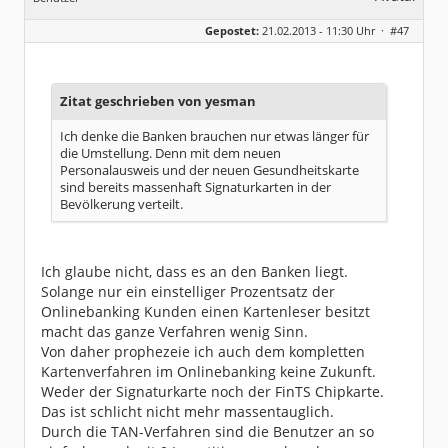
Geschlecht:
keine Angabe
Gepostet:
21.02.2013 - 11:30 Uhr ·
#47
Beiträge:
1095
Dabei seit:
03 / 2010
Zitat geschrieben von yesman
Ich denke die Banken brauchen nur etwas länger für
die Umstellung. Denn mit dem neuen
Personalausweis und der neuen Gesundheitskarte
sind bereits massenhaft Signaturkarten in der
Bevölkerung verteilt.
Ich glaube nicht, dass es an den Banken liegt.
Solange nur ein einstelliger Prozentsatz der
Onlinebanking Kunden einen Kartenleser besitzt
macht das ganze Verfahren wenig Sinn.
Von daher prophezeie ich auch dem kompletten
Kartenverfahren im Onlinebanking keine Zukunft.
Weder der Signaturkarte noch der FinTS Chipkarte.
Das ist schlicht nicht mehr massentauglich.
Durch die TAN-Verfahren sind die Benutzer an so