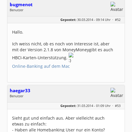
bugmenot
Benutzer
Geschlecht:
keine Angabe
Gepostet:
30.03.2014 - 09:14 Uhr ·
#52
Beiträge:
207
Dabei seit:
11 / 2009
Hallo.
Ich weiss nicht, ob es noch von Interesse ist, aber
mit der Version 2.1.8 von MoneyMoneygibt es auch
HBCI-Karten-Unterstützung.
Online-Banking auf dem Mac
haegar33
Benutzer
Geschlecht:
keine Angabe
Gepostet:
31.03.2014 - 01:09 Uhr ·
#53
Beiträge:
13
Dabei seit:
11 / 2013
Sieht gut und einfach aus. Aber vielleicht auch
etwas zu einfach:
- Haben alle Homebanking User nur ein Konto?