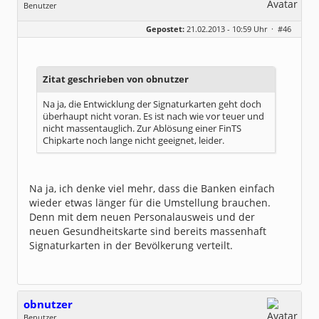
Benutzer
Geschlecht:
keine Angabe
Gepostet:
21.02.2013 - 10:59 Uhr ·
#46
Beiträge:
144
Dabei seit:
03 / 2009
Zitat geschrieben von obnutzer
Na ja, die Entwicklung der Signaturkarten geht doch
überhaupt nicht voran. Es ist nach wie vor teuer und
nicht massentauglich. Zur Ablösung einer FinTS
Chipkarte noch lange nicht geeignet, leider.
Na ja, ich denke viel mehr, dass die Banken einfach
wieder etwas länger für die Umstellung brauchen.
Denn mit dem neuen Personalausweis und der
neuen Gesundheitskarte sind bereits massenhaft
Signaturkarten in der Bevölkerung verteilt.
obnutzer
Benutzer