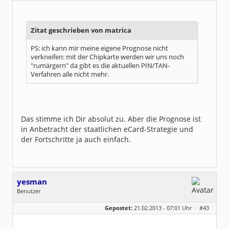
Dabei seit:
11 / 2009
Zitat geschrieben von matrica
PS: ich kann mir meine eigene Prognose nicht
verkneifen: mit der Chipkarte werden wir uns noch
"rumärgern" da gibt es die aktuellen PIN/TAN-
Verfahren alle nicht mehr.
Das stimme ich Dir absolut zu. Aber die Prognose ist
in Anbetracht der staatlichen eCard-Strategie und
der Fortschritte ja auch einfach.
yesman
Benutzer
Geschlecht:
keine Angabe
Gepostet:
21.02.2013 - 07:01 Uhr ·
#43
Beiträge:
144
Dabei seit:
03 / 2009