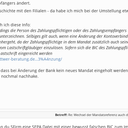
pfängers ändert.
schichte mit den Filialen - da habe ich mich bei der Umstellung e
h ich diese Info:
dings die Person des Zahlungspflichtigen oder des Zahlungsempfängers 
terzeichnen. Selbiges gilt auch, wenn eine Änderung der Kontoverbindu
nhergeht, da der Zahlungspflichtige in dem Mandat zusätzlich auch sei
 vom Lastschriftgläubiger einzulösen. Sofern sich die BIC des Zahlungspfl
Lastschrift eingereicht werden
ettwer-beratung.de…3%A4nzung/
r, dass bei Änderung der Bank kein neues Mandat eingeholt werde
ch nochmal nachhake.
Betreff:
Re: Wechsel der Mandatsreferenz auch d
n du SFirm eine SEPA Datei mit einer bewusst falschen BIC zum Im