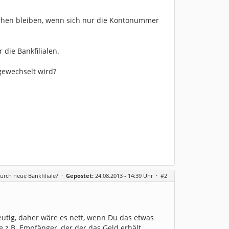
stehen bleiben, wenn sich nur die Kontonummer
 die Bankfilialen.
 gewechselt wird?
urch neue Bankfiliale?
·
Gepostet:
24.08.2013 - 14:39 Uhr ·
#2
utig, daher wäre es nett, wenn Du das etwas
e z.B. Empfänger, der der das Geld erhält,