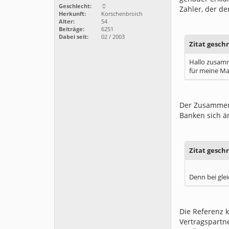
Geschlecht:
Zahler, der de
Herkunft:
Korschenbroich
Alter:
54
Beiträge:
6251
Dabei seit:
02 / 2003
Zitat gesch
Hallo zusam
für meine Ma
Der Zusammenh
Banken sich ä
Zitat gesch
Denn bei gle
Die Referenz 
Vertragspartne