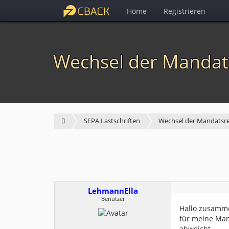
Home
Registrieren
Wechsel der Mandats
SEPA Lastschriften
Wechsel der Mandatsref
LehmannElla
Benutzer
Hallo zusamm
für meine Man
abweicht.