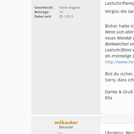
Lastschriftem
Geschlecht:
keine Angabe
Vergiss die Ge
Beiträge:
14
Dabei seit:
05 / 2013
Bisher hatte ic
Wenn sich aller
neues Mandat un
Bankwechsel ei
Lastschrift(en)
als erstmalige 
http://www.h
Bist du siche
Sorry, dass i
Danke & Gruß
Ella
onlbanker
Benutzer
Übrigens: Wen