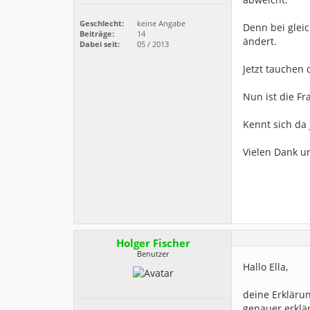
Geschlecht:
keine Angabe
Denn bei glei
Beiträge:
14
ändert.
Dabei seit:
05 / 2013
Jetzt tauchen 
Nun ist die Fr
Kennt sich da
Vielen Dank u
Holger Fischer
Benutzer
Hallo Ella,
deine Erkläru
genauer erklär