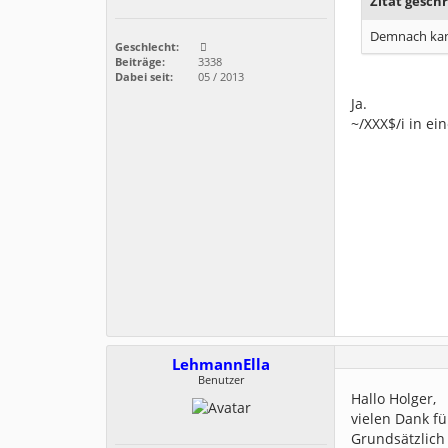
Zitat geschr
Demnach kann
Geschlecht:
Beiträge:
3338
Dabei seit:
05 / 2013
Ja.
~/XXX$/i in ei
LehmannElla
Benutzer
Hallo Holger,
vielen Dank fü
Grundsätzlich