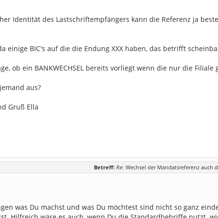
cher Identität des Lastschriftempfängers kann die Referenz ja be
da einige BIC's auf die die Endung XXX haben, das betrifft scheinbar
age, ob ein BANKWECHSEL bereits vorliegt wenn die nur die Filiale
 jemand aus?
nd Gruß Ella
Betreff:
Re: Wechsel der Mandatsreferenz auch d
ngen was Du machst und was Du möchtest sind nicht so ganz einde
st. Hilfreich wäre es auch, wenn Du die Standardbebriffe nutzt. wi