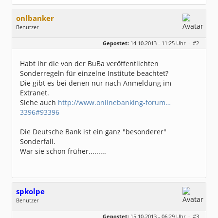
onlbanker
Benutzer
Geschlecht:
Gepostet:
14.10.2013 - 11:25 Uhr ·
#2
Beiträge:
3338
Dabei seit:
05 / 2013
Habt ihr die von der BuBa veröffentlichten
Sonderregeln für einzelne Institute beachtet?
Die gibt es bei denen nur nach Anmeldung im
Extranet.
Siehe auch
http://www.onlinebanking-forum…
3396#93396
Die Deutsche Bank ist ein ganz "besonderer"
Sonderfall.
War sie schon früher.........
spkolpe
Benutzer
Geschlecht:
keine Angabe
Gepostet:
15.10.2013 - 06:29 Uhr ·
#3
Homepage:
olpe-hilfe.de