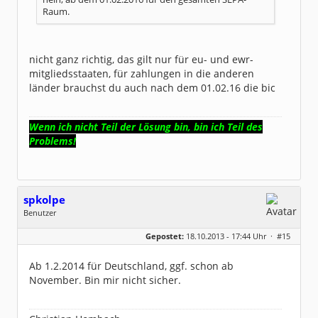
Raum.
nicht ganz richtig, das gilt nur für eu- und ewr-
mitgliedsstaaten, für zahlungen in die anderen
länder brauchst du auch nach dem 01.02.16 die bic
Wenn ich nicht Teil der Lösung bin, bin ich Teil des
Problems!
spkolpe
Benutzer
Geschlecht:
keine Angabe
Gepostet:
18.10.2013 - 17:44 Uhr ·
#15
Homepage:
olpe-hilfe.de
Beiträge:
131
Dabei seit:
04 / 2013
Ab 1.2.2014 für Deutschland, ggf. schon ab
November. Bin mir nicht sicher.