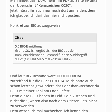
Man findet das "Dokument" im PDF ab Seite 59 unter
der Überschrift "Kennzeichen 0020".
Jetzt müsst ihr euch nur noch dort anmelden, denn
ich glaube, ich darf das hier nicht posten.
Konkret zur BIC auszugsweise:
Zitat
5.5 BIC-Ermittlung
Grundsätzlich ergibt sich der BIC aus dem
Bankleitzahlenband-Bestand für den Suchbegriff
"BLZ" (für Feld Merkmal = "1" in Feld 2).
Und laut BLZ Bestand wäre DEUTDEDBFRA
zutreffend für die BLZ 50070024. Mich hatte auch
schon letztens gewundert, dass der Iban-Rechner da
BIC's mit einer Zahl am Ende liefert.
Denn diese BIC's haben in Feld 2 die 2 stehen und
nicht die 1, wären also nach dem zitieren Satz nicht
zu verwenden.
Dem werde ich mal nachgehen, ich kenne den