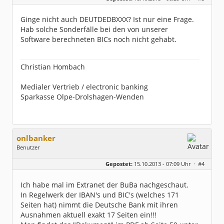
Beiträge:
131
Dabei seit:
04 / 2013
Ginge nicht auch DEUTDEDBXXX? Ist nur eine Frage.
Hab solche Sonderfälle bei den von unserer
Software berechneten BICs noch nicht gehabt.
Christian Hombach
Medialer Vertrieb / electronic banking
Sparkasse Olpe-Drolshagen-Wenden
onlbanker
Benutzer
Geschlecht:
Gepostet:
15.10.2013 - 07:09 Uhr ·
#4
Beiträge:
3338
Dabei seit:
05 / 2013
Ich habe mal im Extranet der BuBa nachgeschaut.
In Regelwerk der IBAN's und BIC's (welches 171
Seiten hat) nimmt die Deutsche Bank mit ihren
Ausnahmen aktuell exakt 17 Seiten ein!!!