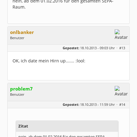
nein, ab dem 01.02.2016 für den gesamten SEPA-
Raum.
onlbanker
Benutzer
Geschlecht:
Gepostet:
18.10.2013 - 09:03 Uhr ·
#13
Beiträge:
3338
Dabei seit:
05 / 2013
OK, ich date mein Hirn up....... :lool:
problem7
Benutzer
Geschlecht:
Gepostet:
18.10.2013 - 11:59 Uhr ·
#14
Herkunft:
links unten
Alter:
42
Homepage:
fides.ch
Beiträge:
1170
Dabei seit:
03 / 2008
Zitat
nein, ab dem 01.02.2016 für den gesamten SEPA-