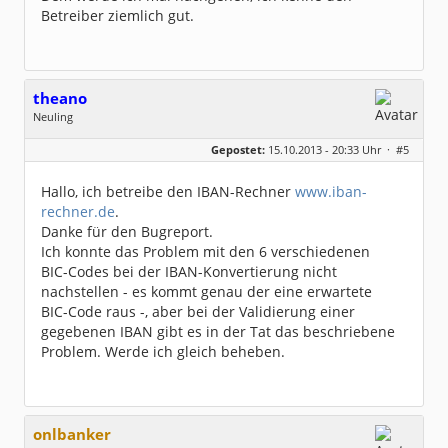
Betreiber ziemlich gut.
theano
Neuling
Geschlecht:
keine Angabe
Gepostet:
15.10.2013 - 20:33 Uhr ·
#5
Homepage:
iban-rechner.de
Beiträge:
1
Dabei seit:
10 / 2013
Hallo, ich betreibe den IBAN-Rechner
www.iban-
rechner.de
.
Danke für den Bugreport.
Ich konnte das Problem mit den 6 verschiedenen
BIC-Codes bei der IBAN-Konvertierung nicht
nachstellen - es kommt genau der eine erwartete
BIC-Code raus -, aber bei der Validierung einer
gegebenen IBAN gibt es in der Tat das beschriebene
Problem. Werde ich gleich beheben.
onlbanker