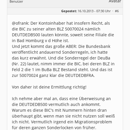
Benutzer
Geschlecht:
Gepostet:
16.10.2013 - 07:30 Uhr ·
#6
Beiträge:
3338
Dabei seit:
05 / 2013
@ofrank: Der Kontoinhaber hat insofern Recht, als
die BIC zu seiner alten BLZ 50070024 nämlich
DEUTDEDB500 lauten könnte, soweit seine Filiale die
in Bad Homburg v d Höhe ist.
Und jetzt kommt das große ABER: Die Bundesbank
veröffentlicht andauernd Sonderregeln, ich hatte
das kurz erwähnt. Und die Sonderregel der DeuBa
(Nr. 22) lautet, nimm immer die BIC, bei deren BLZ in
Feld 2 die 1 im BuBa BLZ Bestand steht. Und das ist
zur 50070024 ganz klar die DEUTDEDBFRA.
Von daher ist deine Ermittlung richtig!
Ich nehme aber mal an, dass eine Überweisung an
die DEUTDEDB500 vermutlich auch ankommt.
Warum es diese BIC's mit Nummern hinten dran
überhaupt gibt, wenn man sie nicht nutzen soll weiß
ich nicht. Vermutlich irgend ein Migrationsproblem
für deren ganzen Sonderlocken von früher.