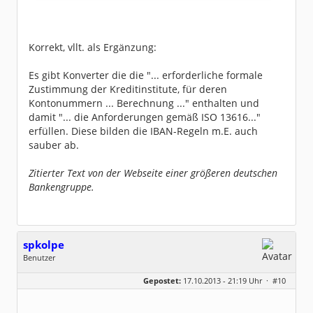
Korrekt, vllt. als Ergänzung:
Es gibt Konverter die die "... erforderliche formale
Zustimmung der Kreditinstitute, für deren
Kontonummern ... Berechnung ..." enthalten und
damit "... die Anforderungen gemäß ISO 13616..."
erfüllen. Diese bilden die IBAN-Regeln m.E. auch
sauber ab.
Zitierter Text von der Webseite einer größeren deutschen
Bankengruppe.
spkolpe
Benutzer
Geschlecht:
keine Angabe
Gepostet:
17.10.2013 - 21:19 Uhr ·
#10
Homepage:
olpe-hilfe.de
Beiträge:
131
Dabei seit:
04 / 2013