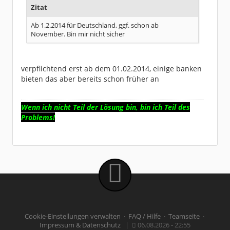
Dabei seit:
03 / 2008
Zitat
Ab 1.2.2014 für Deutschland, ggf. schon ab
November. Bin mir nicht sicher
verpflichtend erst ab dem 01.02.2014, einige banken
bieten das aber bereits schon früher an
Wenn ich nicht Teil der Lösung bin, bin ich Teil des
Problems!
Cookie-Einstellungen verwalten
·
FAQ / Hilfe
·
Teamseite
·
Impressum & Datenschutz
|
06.08.2026 - 22:55