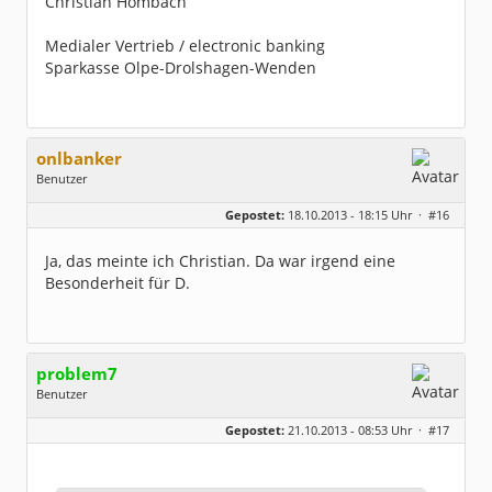
Christian Hombach
Medialer Vertrieb / electronic banking
Sparkasse Olpe-Drolshagen-Wenden
onlbanker
Benutzer
Geschlecht:
Gepostet:
18.10.2013 - 18:15 Uhr ·
#16
Beiträge:
3338
Dabei seit:
05 / 2013
Ja, das meinte ich Christian. Da war irgend eine
Besonderheit für D.
problem7
Benutzer
Geschlecht:
Gepostet:
21.10.2013 - 08:53 Uhr ·
#17
Herkunft:
links unten
Alter:
42
Homepage:
fides.ch
Beiträge:
1170