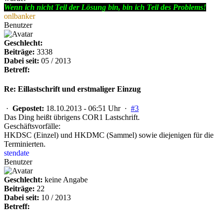
Wenn ich nicht Teil der Lösung bin, bin ich Teil des Problems!
onlbanker
Benutzer
Geschlecht:
Beiträge:
3338
Dabei seit:
05 / 2013
Betreff:
Re: Eillastschrift und erstmaliger Einzug
·
Gepostet:
18.10.2013 - 06:51 Uhr ·
#3
Das Ding heißt übrigens COR1 Lastschrift.
Geschäftsvorfälle:
HKDSC (Einzel) und HKDMC (Sammel) sowie diejenigen für die
Terminierten.
stendate
Benutzer
Geschlecht:
keine Angabe
Beiträge:
22
Dabei seit:
10 / 2013
Betreff: