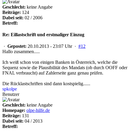
Geschlecht:
keine Angabe
Beiträge:
124
Dabei seit:
02 / 2006
Betreff:
Re: Eillastschrift und erstmaliger Einzug
·
Gepostet:
20.10.2013 - 23:07 Uhr ·
#12
Hallo zusammen.....
Ich weiß schon von einigen Banken in Österreich, welche die
Sequenz sowie die Plausibilität des Mandats (ob durch OOFF oder
FNAL verbraucht) auf Zahlerseite ganz genau prüfen.
Die Rücklastschriften sind dann kostspielig......
spkolpe
Benutzer
Geschlecht:
keine Angabe
Homepage:
olpe-hilfe.de
Beiträge:
131
Dabei seit:
04 / 2013
Betreff: