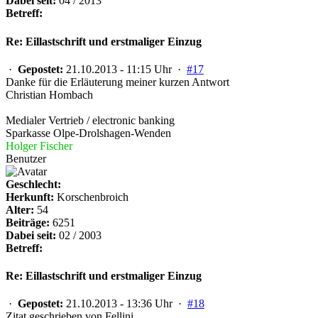
Dabei seit:
04 / 2013
Betreff:
Re: Eillastschrift und erstmaliger Einzug
·
Gepostet:
21.10.2013 - 11:15 Uhr ·
#17
Danke für die Erläuterung meiner kurzen Antwort
Christian Hombach
Medialer Vertrieb / electronic banking
Sparkasse Olpe-Drolshagen-Wenden
Holger Fischer
Benutzer
Geschlecht:
Herkunft:
Korschenbroich
Alter:
54
Beiträge:
6251
Dabei seit:
02 / 2003
Betreff:
Re: Eillastschrift und erstmaliger Einzug
·
Gepostet:
21.10.2013 - 13:36 Uhr ·
#18
Zitat geschrieben von Fellini