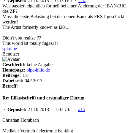
·
Gepostet:
21.10.2013 - 10:57 Uhr ·
#14
Was passiert eigentlich formell bei einer Änderung der IBAN/BIC
des ZP?
Muss die erste Belastung bei der neuen Bank als FRST geschickt
werden?
The Artist formerly known as i201...
Didn't you realize ??
This world ist totally fugazi !!
spkolpe
Benutzer
Geschlecht:
keine Angabe
Homepage:
olpe-hilfe.de
Beiträge:
131
Dabei seit:
04 / 2013
Betreff:
Re: Eillastschrift und erstmaliger Einzug
·
Gepostet:
21.10.2013 - 11:07 Uhr ·
#15
ja
Christian Hombach
Medialer Vertrieb / electronic banking