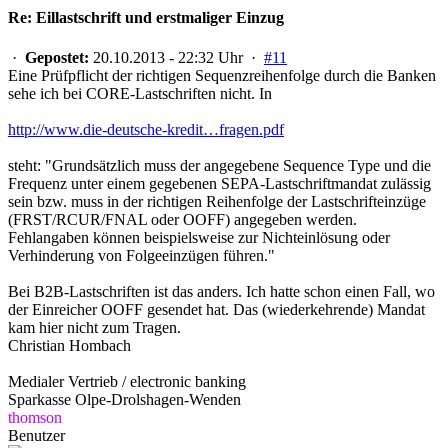
Re: Eillastschrift und erstmaliger Einzug
·
Gepostet:
20.10.2013 - 22:32 Uhr ·
#11
Eine Prüfpflicht der richtigen Sequenzreihenfolge durch die Banken
sehe ich bei CORE-Lastschriften nicht. In
http://www.die-deutsche-kredit…fragen.pdf
steht: "Grundsätzlich muss der angegebene Sequence Type und die
Frequenz unter einem gegebenen SEPA-Lastschriftmandat zulässig
sein bzw. muss in der richtigen Reihenfolge der Lastschrifteinzüge
(FRST/RCUR/FNAL oder OOFF) angegeben werden.
Fehlangaben können beispielsweise zur Nichteinlösung oder
Verhinderung von Folgeeinzügen führen."
Bei B2B-Lastschriften ist das anders. Ich hatte schon einen Fall, wo
der Einreicher OOFF gesendet hat. Das (wiederkehrende) Mandat
kam hier nicht zum Tragen.
Christian Hombach
Medialer Vertrieb / electronic banking
Sparkasse Olpe-Drolshagen-Wenden
thomson
Benutzer