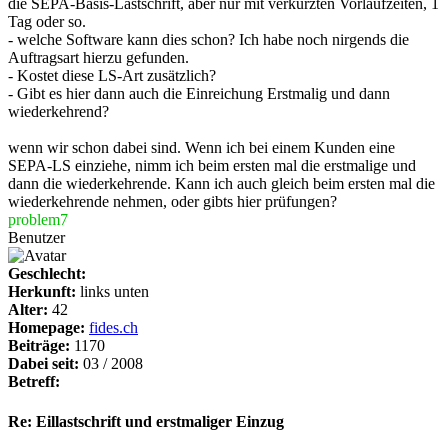
die SEPA-Basis-Lastschrift, aber nur mit verkürzten Vorlaufzeiten, 1
Tag oder so.
- welche Software kann dies schon? Ich habe noch nirgends die
Auftragsart hierzu gefunden.
- Kostet diese LS-Art zusätzlich?
- Gibt es hier dann auch die Einreichung Erstmalig und dann
wiederkehrend?
wenn wir schon dabei sind. Wenn ich bei einem Kunden eine
SEPA-LS einziehe, nimm ich beim ersten mal die erstmalige und
dann die wiederkehrende. Kann ich auch gleich beim ersten mal die
wiederkehrende nehmen, oder gibts hier prüfungen?
problem7
Benutzer
Geschlecht:
Herkunft:
links unten
Alter:
42
Homepage:
fides.ch
Beiträge:
1170
Dabei seit:
03 / 2008
Betreff:
Re: Eillastschrift und erstmaliger Einzug