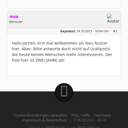
msa
Benutzer
Geschlecht:
Gepostet:
24.10.2015 - 16:04 Uhr ·
#3
Herkunft:
München
Alter:
63
Beiträge:
7571
Hallo Jochen, erst mal willkommen als Neu-Nutzer
Dabei seit:
03 / 2007
hier. Aber: Bitte antworte doch nicht auf Uraltposts,
die heute keinen Menschen mehr interessieren. Der
Post hier ist ZWEI JAHRE alt!
Cookie-Einstellungen verwalten
·
FAQ / Hilfe
·
Teamseite
·
Impressum & Datenschutz
|
08.08.2026 - 00:33
Powered by
CBACK Forum
© 2026
CBACK Software