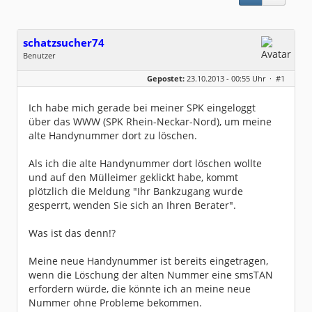
schatzsucher74
Benutzer
Geschlecht:
keine Angabe
Gepostet:
23.10.2013 - 00:55 Uhr ·
#1
Herkunft:
Mannheim
Beiträge:
102
Dabei seit:
09 / 2006
Ich habe mich gerade bei meiner SPK eingeloggt
über das WWW (SPK Rhein-Neckar-Nord), um meine
alte Handynummer dort zu löschen.
Als ich die alte Handynummer dort löschen wollte
und auf den Mülleimer geklickt habe, kommt
plötzlich die Meldung "Ihr Bankzugang wurde
gesperrt, wenden Sie sich an Ihren Berater".
Was ist das denn!?
Meine neue Handynummer ist bereits eingetragen,
wenn die Löschung der alten Nummer eine smsTAN
erfordern würde, die könnte ich an meine neue
Nummer ohne Probleme bekommen.