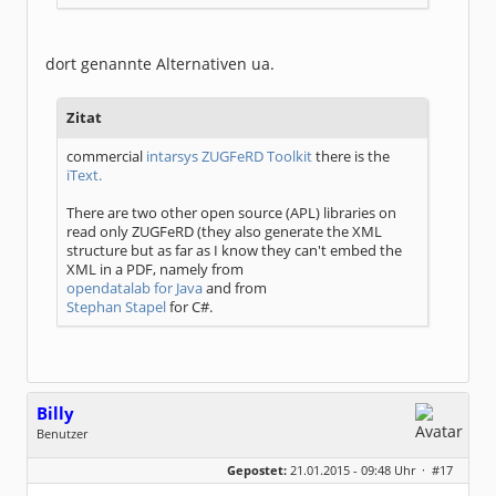
dort genannte Alternativen ua.
Zitat
commercial
intarsys ZUGFeRD Toolkit
there is the
iText.
There are two other open source (APL) libraries on
read only ZUGFeRD (they also generate the XML
structure but as far as I know they can't embed the
XML in a PDF, namely from
opendatalab for Java
and from
Stephan Stapel
for C#.
Billy
Benutzer
Geschlecht:
keine Angabe
Gepostet:
21.01.2015 - 09:48 Uhr ·
#17
Herkunft:
Frankfurt am Main
Beiträge:
43