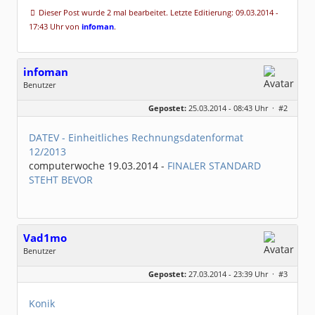
Dieser Post wurde 2 mal bearbeitet. Letzte Editierung: 09.03.2014 -
17:43 Uhr von
infoman
.
infoman
Benutzer
Geschlecht:
Gepostet:
25.03.2014 - 08:43 Uhr ·
#2
Beiträge:
8317
Dabei seit:
06 / 2008
DATEV - Einheitliches Rechnungsdatenformat
12/2013
computerwoche 19.03.2014 -
FINALER STANDARD
STEHT BEVOR
Vad1mo
Benutzer
Geschlecht:
keine Angabe
Gepostet:
27.03.2014 - 23:39 Uhr ·
#3
Homepage:
z-rechnung.de
Beiträge:
2
Dabei seit:
03 / 2014
Konik