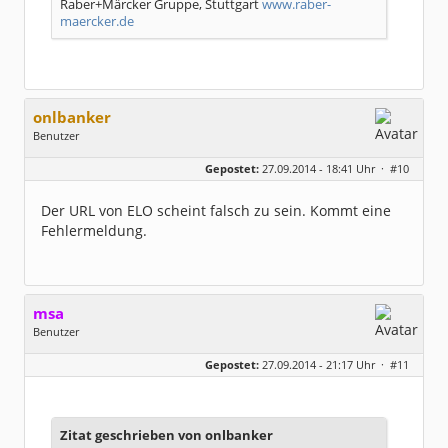
Raber+Märcker Gruppe, Stuttgart
www.raber-
maercker.de
onlbanker
Benutzer
Geschlecht:
Gepostet:
27.09.2014 - 18:41 Uhr ·
#10
Beiträge:
3338
Dabei seit:
05 / 2013
Der URL von ELO scheint falsch zu sein. Kommt eine
Fehlermeldung.
msa
Benutzer
Geschlecht:
Gepostet:
27.09.2014 - 21:17 Uhr ·
#11
Herkunft:
München
Alter:
63
Beiträge:
7571
Dabei seit:
03 / 2007
Zitat geschrieben von onlbanker