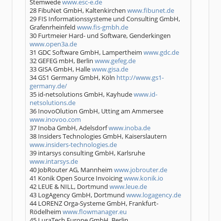
Stemwede
www.esc-e.de
28 FibuNet GmbH, Kaltenkirchen
www.fibunet.de
29 FIS Informationssysteme und Consulting GmbH,
Grafenrheinfeld
www.fis-gmbh.de
30 Furtmeier Hard- und Software, Genderkingen
www.open3a.de
31 GDC Software GmbH, Lampertheim
www.gdc.de
32 GEFEG mbH, Berlin
www.gefeg.de
33 GISA GmbH, Halle
www.gisa.de
34 GS1 Germany GmbH, Köln
http://www.gs1-
germany.de/
35 id-netsolutions GmbH, Kayhude
www.id-
netsolutions.de
36 InovoOlution GmbH, Utting am Ammersee
www.inovoo.com
37 Inoba GmbH, Adelsdorf
www.inoba.de
38 Insiders Technologies GmbH, Kaiserslautern
www.insiders-technologies.de
39 intarsys consulting GmbH, Karlsruhe
www.intarsys.de
40 JobRouter AG, Mannheim
www.jobrouter.de
41 Konik Open Source Invoicing
www.konik.io
42 LEUE & NILL, Dortmund
www.leue.de
43 LogAgency GmbH, Dortmund
www.logagency.de
44 LORENZ Orga-Systeme GmbH, Frankfurt-
Rödelheim
www.flowmanager.eu
45 LuraTech Europe GmbH, Berlin