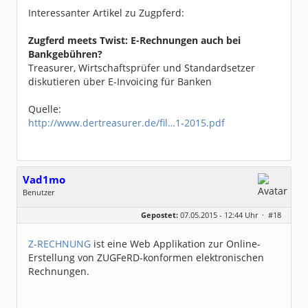
Dabei seit:
10 / 2003
Interessanter Artikel zu Zugpferd:
Zugferd meets Twist: E-Rechnungen auch bei
Bankgebühren?
Treasurer, Wirtschaftsprüfer und Standardsetzer
diskutieren über E-Invoicing für Banken
Quelle:
http://www.dertreasurer.de/fil…1-2015.pdf
Vad1mo
Benutzer
Geschlecht:
keine Angabe
Gepostet:
07.05.2015 - 12:44 Uhr ·
#18
Homepage:
z-rechnung.de
Beiträge:
2
Dabei seit:
03 / 2014
Z-RECHNUNG
ist eine Web Applikation zur Online-
Erstellung von ZUGFeRD-konformen elektronischen
Rechnungen.