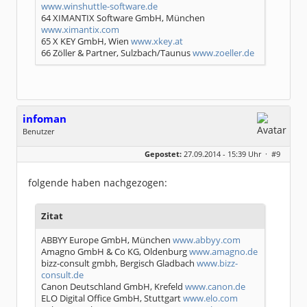
www.winshuttle-software.de
64 XIMANTIX Software GmbH, München
www.ximantix.com
65 X KEY GmbH, Wien
www.xkey.at
66 Zöller & Partner, Sulzbach/Taunus
www.zoeller.de
infoman
Benutzer
Geschlecht:
Gepostet:
27.09.2014 - 15:39 Uhr ·
#9
Beiträge:
8317
Dabei seit:
06 / 2008
folgende haben nachgezogen:
Zitat
ABBYY Europe GmbH, München
www.abbyy.com
Amagno GmbH & Co KG, Oldenburg
www.amagno.de
bizz-consult gmbh, Bergisch Gladbach
www.bizz-
consult.de
Canon Deutschland GmbH, Krefeld
www.canon.de
ELO Digital Office GmbH, Stuttgart
www.elo.com