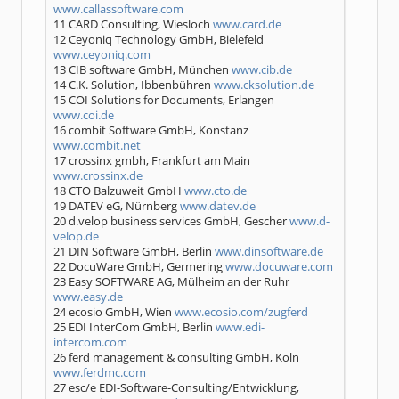
www.callassoftware.com
11 CARD Consulting, Wiesloch
www.card.de
12 Ceyoniq Technology GmbH, Bielefeld
www.ceyoniq.com
13 CIB software GmbH, München
www.cib.de
14 C.K. Solution, Ibbenbühren
www.cksolution.de
15 COI Solutions for Documents, Erlangen
www.coi.de
16 combit Software GmbH, Konstanz
www.combit.net
17 crossinx gmbh, Frankfurt am Main
www.crossinx.de
18 CTO Balzuweit GmbH
www.cto.de
19 DATEV eG, Nürnberg
www.datev.de
20 d.velop business services GmbH, Gescher
www.d-
velop.de
21 DIN Software GmbH, Berlin
www.dinsoftware.de
22 DocuWare GmbH, Germering
www.docuware.com
23 Easy SOFTWARE AG, Mülheim an der Ruhr
www.easy.de
24 ecosio GmbH, Wien
www.ecosio.com/zugferd
25 EDI InterCom GmbH, Berlin
www.edi-
intercom.com
26 ferd management & consulting GmbH, Köln
www.ferdmc.com
27 esc/e EDI-Software-Consulting/Entwicklung,