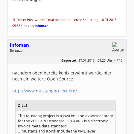
Dieser Post wurde 2 mal bearbeitet. Letzte Editierung: 10.01.2015 -
05:55 Uhr von
infoman
.
infoman
Benutzer
Geschlecht:
Gepostet:
17.01.2015 - 09:25 Uhr ·
#16
Beiträge:
8317
Dabei seit:
06 / 2008
nachdem oben bereits konix erwähnt wurde, hier
noch ein weitere Open Source
http://www.mustangproject.org/
Zitat
This Mustang project is a Java im- and exporter library
for the ZUGFeRD standard. ZUGFeRD is a electronic
invoice meta data standard,
... Mustang and Konik include the XML layer.