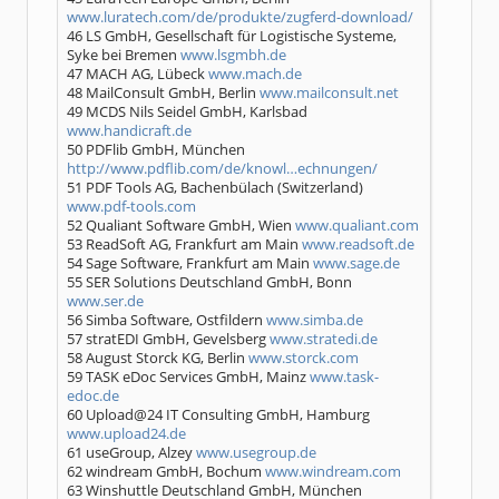
www.luratech.com/de/produkte/zugferd-download/
46 LS GmbH, Gesellschaft für Logistische Systeme,
Syke bei Bremen
www.lsgmbh.de
47 MACH AG, Lübeck
www.mach.de
48 MailConsult GmbH, Berlin
www.mailconsult.net
49 MCDS Nils Seidel GmbH, Karlsbad
www.handicraft.de
50 PDFlib GmbH, München
http://www.pdflib.com/de/knowl…echnungen/
51 PDF Tools AG, Bachenbülach (Switzerland)
www.pdf-tools.com
52 Qualiant Software GmbH, Wien
www.qualiant.com
53 ReadSoft AG, Frankfurt am Main
www.readsoft.de
54 Sage Software, Frankfurt am Main
www.sage.de
55 SER Solutions Deutschland GmbH, Bonn
www.ser.de
56 Simba Software, Ostfildern
www.simba.de
57 stratEDI GmbH, Gevelsberg
www.stratedi.de
58 August Storck KG, Berlin
www.storck.com
59 TASK eDoc Services GmbH, Mainz
www.task-
edoc.de
60 Upload@24 IT Consulting GmbH, Hamburg
www.upload24.de
61 useGroup, Alzey
www.usegroup.de
62 windream GmbH, Bochum
www.windream.com
63 Winshuttle Deutschland GmbH, München