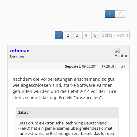
1
2
3
4
Seite 1 von 4
infoman
Benutzer
Geschlecht:
Gepostet:
09.03.2014 - 17:28 Uhr ·
#1
Beiträge:
8317
Dabei seit:
06 / 2008
nachdem die Vorbereitungen anscheinend so gut
wie abgeschlossen sind, starke Software-Partner
gefunden wurden und die Cebit 2014 vor der Türe
steht, scheint das u.g. Projekt "auszurollen".
Zitat
Das Forum elektronische Rechnung Deutschland
(FeRD) hat ein gemeinsames übergreifendes Format
für elektronische Rechnungen erarbeitet, das für den