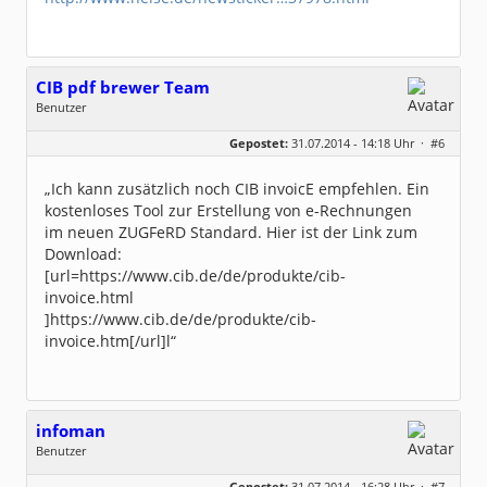
CIB pdf brewer Team
Benutzer
Geschlecht:
keine Angabe
Gepostet:
31.07.2014 - 14:18 Uhr ·
#6
Beiträge:
2
Dabei seit:
07 / 2014
„Ich kann zusätzlich noch CIB invoicE empfehlen. Ein
kostenloses Tool zur Erstellung von e-Rechnungen
im neuen ZUGFeRD Standard. Hier ist der Link zum
Download:
[url=https://www.cib.de/de/produkte/cib-
invoice.html
]https://www.cib.de/de/produkte/cib-
invoice.htm[/url]l“
infoman
Benutzer
Geschlecht:
Gepostet:
31.07.2014 - 16:28 Uhr ·
#7