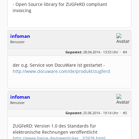
- Open Source library for ZUGFeRD compliant
invoicing
infoman
Benutzer
Geschlecht:
Gepostet:
28.04.2014 - 13:53 Uhr ·
#4
Beiträge:
8317
Dabei seit:
06 / 2008
der o.g. Service von DocuWare ist gestartet -
http://www.docuware.com/de/produkt/zugferd
infoman
Benutzer
Geschlecht:
Gepostet:
25.06.2014 - 19:14 Uhr ·
#5
Beiträge:
8317
Dabei seit:
06 / 2008
ZUGFeRD: Version 1.0 des Standards für
elektronische Rechnungen veröffentlicht
http://www.heise.de/newsticker…37978.html