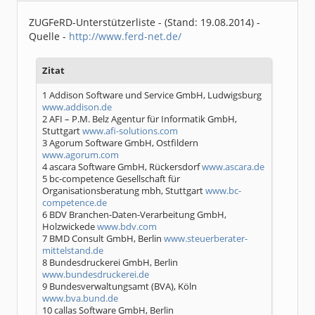
Dabei seit:
06 / 2008
ZUGFeRD-Unterstützerliste - (Stand: 19.08.2014) -
Quelle -
http://www.ferd-net.de/
Zitat
1 Addison Software und Service GmbH, Ludwigsburg
www.addison.de
2 AFI – P.M. Belz Agentur für Informatik GmbH,
Stuttgart
www.afi-solutions.com
3 Agorum Software GmbH, Ostfildern
www.agorum.com
4 ascara Software GmbH, Rückersdorf
www.ascara.de
5 bc-competence Gesellschaft für
Organisationsberatung mbh, Stuttgart
www.bc-
competence.de
6 BDV Branchen-Daten-Verarbeitung GmbH,
Holzwickede
www.bdv.com
7 BMD Consult GmbH, Berlin
www.steuerberater-
mittelstand.de
8 Bundesdruckerei GmbH, Berlin
www.bundesdruckerei.de
9 Bundesverwaltungsamt (BVA), Köln
www.bva.bund.de
10 callas Software GmbH, Berlin