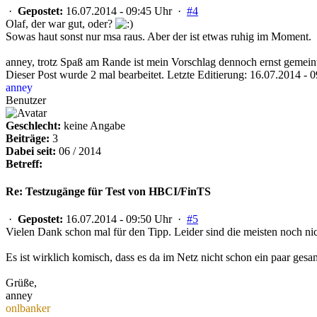
·
Gepostet:
16.07.2014 - 09:45 Uhr ·
#4
Olaf, der war gut, oder?
Sowas haut sonst nur msa raus. Aber der ist etwas ruhig im Moment.
anney, trotz Spaß am Rande ist mein Vorschlag dennoch ernst gemein
Dieser Post wurde 2 mal bearbeitet. Letzte Editierung: 16.07.2014 -
anney
Benutzer
Geschlecht:
keine Angabe
Beiträge:
3
Dabei seit:
06 / 2014
Betreff:
Re: Testzugänge für Test von HBCI/FinTS
·
Gepostet:
16.07.2014 - 09:50 Uhr ·
#5
Vielen Dank schon mal für den Tipp. Leider sind die meisten noch nic
Es ist wirklich komisch, dass es da im Netz nicht schon ein paar ge
Grüße,
anney
onlbanker