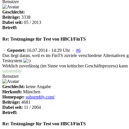
Benutzer
Geschlecht:
Beiträge:
3338
Dabei seit:
05 / 2013
Betreff:
Re: Testzugänge für Test von HBCI/FinTS
·
Gepostet:
16.07.2014 - 14:29 Uhr ·
#6
Das liegt daran, weil es im FinTS zuviele verschiedene Alternativen 
Testsystem
Wirklich zuverlässig (im Sinne von kritischer Geschäftsprozess) ka
subsembly
Benutzer
Geschlecht:
keine Angabe
Herkunft:
München
Homepage:
subsembly.com/
Beiträge:
4681
Dabei seit:
11 / 2004
Betreff:
Re: Testzugänge für Test von HBCI/FinTS