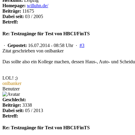
Herkunft:
Leipzig
Homepage:
willuhn.de/
Beiträge:
11675
Dabei seit:
03 / 2005
Betreff:
Re: Testzugänge für Test von HBCI/FinTS
·
Gepostet:
16.07.2014 - 08:58 Uhr ·
#3
Zitat geschrieben von onlbanker
Das sollte also ein Kollege machen, dessen Haus-, Auto- und Scheidun
LOL! ;)
onlbanker
Benutzer
Geschlecht:
Beiträge:
3338
Dabei seit:
05 / 2013
Betreff:
Re: Testzugänge für Test von HBCI/FinTS