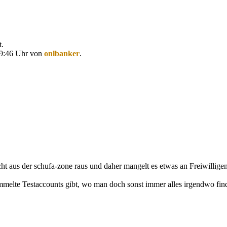
t.
 09:46 Uhr von
onlbanker
.
ht aus der schufa-zone raus und daher mangelt es etwas an Freiwilligen
sammelte Testaccounts gibt, wo man doch sonst immer alles irgendwo fin