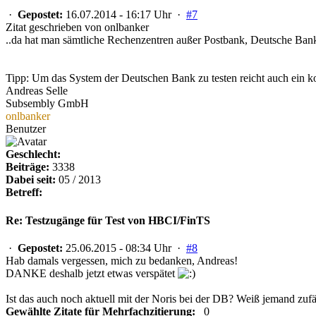
·
Gepostet:
16.07.2014 - 16:17 Uhr ·
#7
Zitat geschrieben von onlbanker
..da hat man sämtliche Rechenzentren außer Postbank, Deutsche Ban
Tipp: Um das System der Deutschen Bank zu testen reicht auch ein k
Andreas Selle
Subsembly GmbH
onlbanker
Benutzer
Geschlecht:
Beiträge:
3338
Dabei seit:
05 / 2013
Betreff:
Re: Testzugänge für Test von HBCI/FinTS
·
Gepostet:
25.06.2015 - 08:34 Uhr ·
#8
Hab damals vergessen, mich zu bedanken, Andreas!
DANKE deshalb jetzt etwas verspätet
Ist das auch noch aktuell mit der Noris bei der DB? Weiß jemand zuf
Gewählte Zitate für Mehrfachzitierung:
0