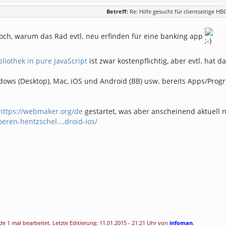
Betreff:
Re: Hilfe gesucht für clientseitige HB
doch, warum das Rad evtl. neu erfinden für eine banking app
bliothek in pure JavaScript
ist zwar kostenpflichtig, aber evtl. hat
e
ows (Desktop), Mac, iOS und Android (BB) usw. bereits Apps/Pro
https://webmaker.org/de
gestartet, was aber anscheinend aktuell 
oeren-hentzschel….droid-ios/
e 1 mal bearbeitet. Letzte Editierung: 11.01.2015 - 21:21 Uhr von
infoman
.