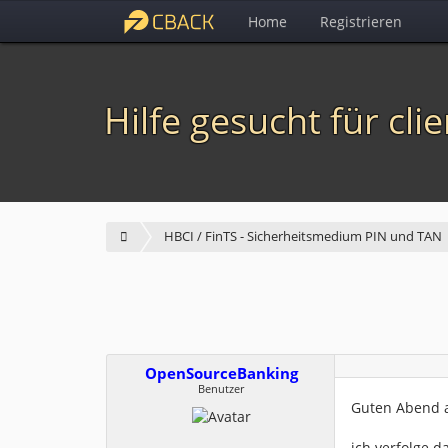
Home
Registrieren
Hilfe gesucht für cli
HBCI / FinTS - Sicherheitsmedium PIN und TAN
OpenSourceBanking
Benutzer
Guten Abend al
ich verfolge 