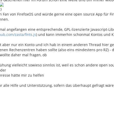
in Fan von FirefoxOS und würde gerne eine open source App für Fi
nnen.
al angefangen eine entsprechende, GPL-lizenzierte Javascript-Lib
hub.com/zasta/fints.js
) und kann immerhin schonmal Kontos und K
st aber nur ein Konto und ich hab in einem anderen Thread hier g
enen Rechenzentren haben sollte (also eins mindestens pro RZ) - 
wollte daher mal fragen, ob
hung vielleicht sowieso sinnlos ist, weil es schon andere open s
oder
eresse hätte mir zu helfen
r alle Hilfe und Unterstützung, sofern das überhaupt gefragt wäre