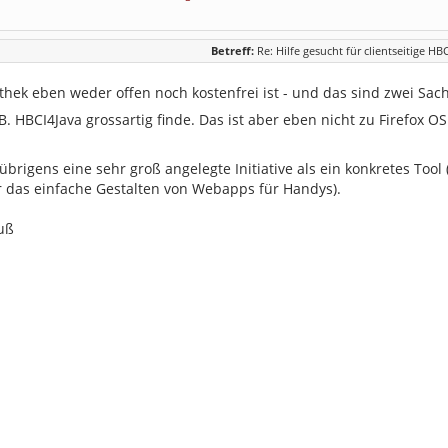
Betreff:
Re: Hilfe gesucht für clientseitige HB
othek eben weder offen noch kostenfrei ist - und das sind zwei Sache
B. HBCI4Java grossartig finde. Das ist aber eben nicht zu Firefox 
brigens eine sehr groß angelegte Initiative als ein konkretes Tool
r das einfache Gestalten von Webapps für Handys).
uß