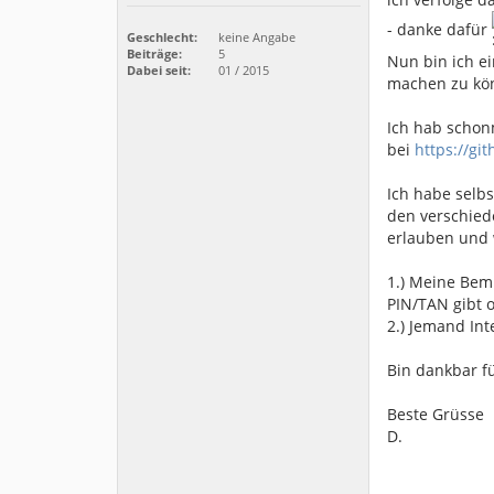
- danke dafür
Geschlecht:
keine Angabe
Beiträge:
5
Nun bin ich e
Dabei seit:
01 / 2015
machen zu kö
Ich hab schonm
bei
https://git
Ich habe selb
den verschied
erlauben und 
1.) Meine Bemü
PIN/TAN gibt 
2.) Jemand Int
Bin dankbar fü
Beste Grüsse
D.