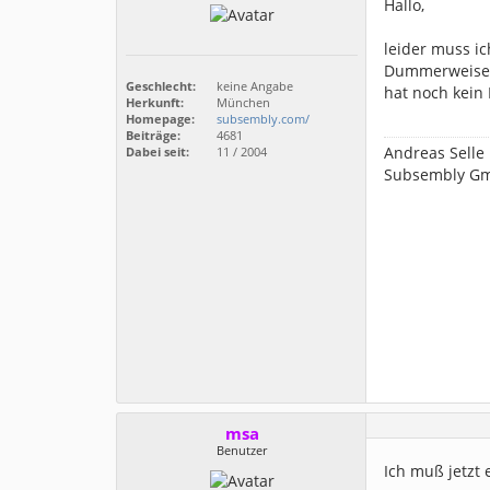
Hallo,
leider muss ic
Dummerweise m
Geschlecht:
keine Angabe
hat noch kein
Herkunft:
München
Homepage:
subsembly.com/
Beiträge:
4681
Andreas Selle
Dabei seit:
11 / 2004
Subsembly G
msa
Benutzer
Ich muß jetzt