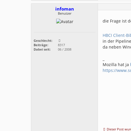
infoman
Benutzer
die Frage ist 
HBCI Client-Bi
in der Pipelin
Geschlecht:
Beiträge:
8317
da neben Wind
Dabei seit:
06 / 2008
_
Mozilla hat ja
https://www.s
Dieser Post wurd