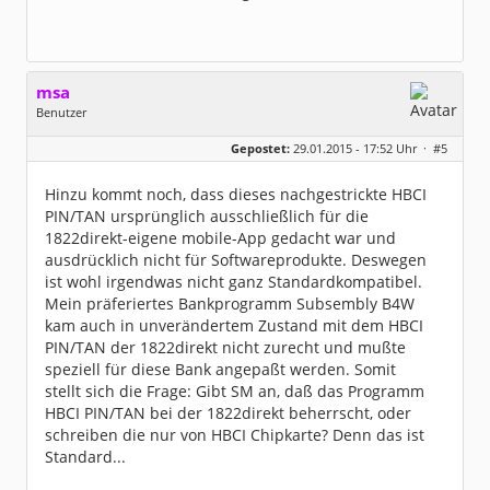
msa
Benutzer
Geschlecht:
Gepostet:
29.01.2015 - 17:52 Uhr ·
#5
Herkunft:
München
Alter:
63
Beiträge:
7571
Hinzu kommt noch, dass dieses nachgestrickte HBCI
Dabei seit:
03 / 2007
PIN/TAN ursprünglich ausschließlich für die
1822direkt-eigene mobile-App gedacht war und
ausdrücklich nicht für Softwareprodukte. Deswegen
ist wohl irgendwas nicht ganz Standardkompatibel.
Mein präferiertes Bankprogramm Subsembly B4W
kam auch in unverändertem Zustand mit dem HBCI
PIN/TAN der 1822direkt nicht zurecht und mußte
speziell für diese Bank angepaßt werden. Somit
stellt sich die Frage: Gibt SM an, daß das Programm
HBCI PIN/TAN bei der 1822direkt beherrscht, oder
schreiben die nur von HBCI Chipkarte? Denn das ist
Standard...