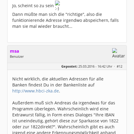
Jo, scheint so zu sein
Dann müßte man sich die "richtige", also die
funktionierende Adresse irgendwo abspeichern, falls
man sie mal wieder braucht...
msa
Benutzer
Geschlecht:
Gepostet:
25.03.2016 - 16:42 Uhr ·
#12
Herkunft:
München
Alter:
63
Beiträge:
7571
Nicht wirklich, die aktuellen Adressen für alle
Dabei seit:
03 / 2007
Banken findest Du in der Bankenliste auf
http://www.hbci-zka.de
.
Außerdem muß sich Andreas da irgendwas für das
Programm überlegen. Wahrscheinlich wird eine
Extrawurst fällig, in Form eines Dialoges "Ihre IBAN
ist uneindeutig, gehört diese zur Sparkasse von 1822
oder zur 1822direkt?". Wahrscheinlich gibt es auch
irgend eine andere Erkennungsmöglichkeit anhand