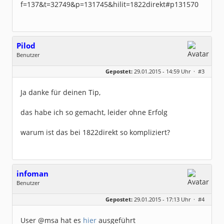
f=137&t=32749&p=131745&hilit=1822direkt#p131570
Pilod
Benutzer
Geschlecht:
keine Angabe
Gepostet:
29.01.2015 - 14:59 Uhr ·
#3
Beiträge:
2
Dabei seit:
01 / 2015
Ja danke für deinen Tip,
das habe ich so gemacht, leider ohne Erfolg
warum ist das bei 1822direkt so kompliziert?
infoman
Benutzer
Geschlecht:
Gepostet:
29.01.2015 - 17:13 Uhr ·
#4
Beiträge:
8317
Dabei seit:
06 / 2008
User @msa hat es
hier
ausgeführt