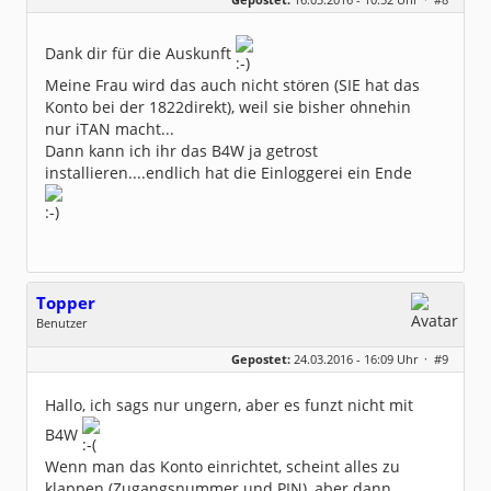
Beiträge:
48
Dabei seit:
02 / 2014
Dank dir für die Auskunft
Meine Frau wird das auch nicht stören (SIE hat das
Konto bei der 1822direkt), weil sie bisher ohnehin
nur iTAN macht...
Dann kann ich ihr das B4W ja getrost
installieren....endlich hat die Einloggerei ein Ende
Topper
Benutzer
Geschlecht:
keine Angabe
Gepostet:
24.03.2016 - 16:09 Uhr ·
#9
Beiträge:
48
Dabei seit:
02 / 2014
Hallo, ich sags nur ungern, aber es funzt nicht mit
B4W
Wenn man das Konto einrichtet, scheint alles zu
klappen (Zugangsnummer und PIN), aber dann