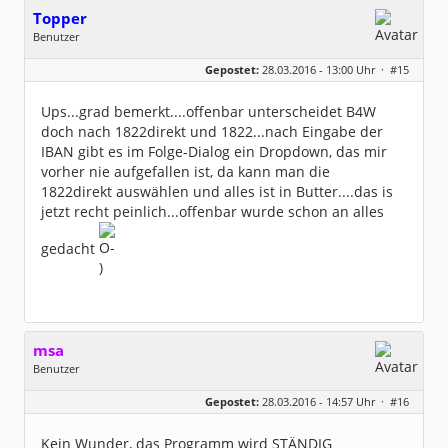
Topper
Benutzer
Geschlecht:
keine Angabe
Gepostet:
28.03.2016 - 13:00 Uhr ·
#15
Beiträge:
48
Dabei seit:
02 / 2014
Ups...grad bemerkt....offenbar unterscheidet B4W
doch nach 1822direkt und 1822...nach Eingabe der
IBAN gibt es im Folge-Dialog ein Dropdown, das mir
vorher nie aufgefallen ist, da kann man die
1822direkt auswählen und alles ist in Butter....das is
jetzt recht peinlich...offenbar wurde schon an alles
gedacht
msa
Benutzer
Geschlecht:
Gepostet:
28.03.2016 - 14:57 Uhr ·
#16
Herkunft:
München
Alter:
63
Beiträge:
7571
Kein Wunder, das Programm wird STÄNDIG