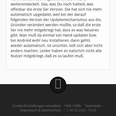
Dabei seit:
03 / 2007
weiterentwickelt. Das, was Du noch hattest, was
offenbar die erste 5er Version. Die hat sich nie mehr
automatisch upgedatet, weil bei der darauf
folgenden Version der Updatemechanismus aus div.
Gründen verändert werden mußte, so daß die erste
5er nie mehr mitgekriegt hat, dass es was Neueres
gibt. Man muß da einmal von Hand updaten bzw.
bei Android wohl neu Installieren, dann gehts
wieder automatisch. Ist unschön, ließ sich aber nicht
anders machen. Leider haben es natürlich nicht alle
Nutzer mitgekriegt, daß es so laufen muß.
Cookie-Einstellungen verwalten
·
FAQ / Hilfe
·
Teamseite
·
Impressum & Datenschutz
|
06.08.2026 - 19:48