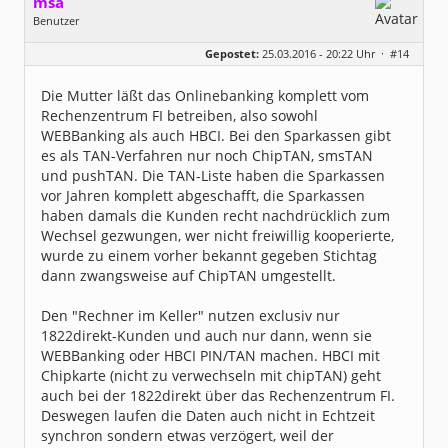
msa
Benutzer
Geschlecht:
Gepostet:
25.03.2016 - 20:22 Uhr ·
#14
Herkunft:
München
Alter:
63
Beiträge:
7571
Die Mutter läßt das Onlinebanking komplett vom
Dabei seit:
03 / 2007
Rechenzentrum FI betreiben, also sowohl
WEBBanking als auch HBCI. Bei den Sparkassen gibt
es als TAN-Verfahren nur noch ChipTAN, smsTAN
und pushTAN. Die TAN-Liste haben die Sparkassen
vor Jahren komplett abgeschafft, die Sparkassen
haben damals die Kunden recht nachdrücklich zum
Wechsel gezwungen, wer nicht freiwillig kooperierte,
wurde zu einem vorher bekannt gegeben Stichtag
dann zwangsweise auf ChipTAN umgestellt.
Den "Rechner im Keller" nutzen exclusiv nur
1822direkt-Kunden und auch nur dann, wenn sie
WEBBanking oder HBCI PIN/TAN machen. HBCI mit
Chipkarte (nicht zu verwechseln mit chipTAN) geht
auch bei der 1822direkt über das Rechenzentrum FI.
Deswegen laufen die Daten auch nicht in Echtzeit
synchron sondern etwas verzögert, weil der