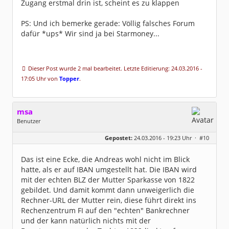
Zugang erstmal drin ist, scheint es zu klappen
PS: Und ich bemerke gerade: Völlig falsches Forum
dafür *ups* Wir sind ja bei Starmoney...
Dieser Post wurde 2 mal bearbeitet. Letzte Editierung: 24.03.2016 -
17:05 Uhr von
Topper
.
msa
Benutzer
Geschlecht:
Gepostet:
24.03.2016 - 19:23 Uhr ·
#10
Herkunft:
München
Alter:
63
Beiträge:
7571
Das ist eine Ecke, die Andreas wohl nicht im Blick
Dabei seit:
03 / 2007
hatte, als er auf IBAN umgestellt hat. Die IBAN wird
mit der echten BLZ der Mutter Sparkasse von 1822
gebildet. Und damit kommt dann unweigerlich die
Rechner-URL der Mutter rein, diese führt direkt ins
Rechenzentrum FI auf den "echten" Bankrechner
und der kann natürlich nichts mit der