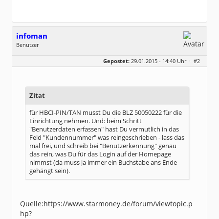
infoman
Benutzer
Geschlecht:
Gepostet:
29.01.2015 - 14:40 Uhr ·
#2
Beiträge:
8317
Dabei seit:
06 / 2008
Zitat
für HBCI-PIN/TAN musst Du die BLZ 50050222 für die
Einrichtung nehmen. Und: beim Schritt
"Benutzerdaten erfassen" hast Du vermutlich in das
Feld "Kundennummer" was reingeschrieben - lass das
mal frei, und schreib bei "Benutzerkennung" genau
das rein, was Du für das Login auf der Homepage
nimmst (da muss ja immer ein Buchstabe ans Ende
gehängt sein).
Quelle:https://www.starmoney.de/forum/viewtopic.p
hp?