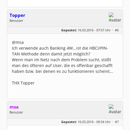
Topper
Benutzer
Geschlecht:
keine Angabe
Gepostet:
16.03.2016 - 07:57 Uhr ·
#6
Beiträge:
48
Dabei seit:
02 / 2014
@msa
Ich verwende auch Banking 4W...ist die HBCI/PIN-
TAN Methode denn damit jetzt möglich?
Wenn man im Netz nach dem Problem sucht, stößt
man des öfteren auf User, die es offenbar geschafft
haben bzw. bei denen es zu funktionieren scheint...
THX Topper
msa
Benutzer
Geschlecht:
Gepostet:
16.03.2016 - 09:54 Uhr ·
#7
Herkunft:
München
Alter:
63