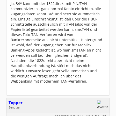
Beiträge:
7571
Ja, B4* kann mit der 1822direkt mit PIN/TAN
Dabei seit:
03 / 2007
kommunizieren - ganz normal Konto einrichten, alle
Zugangsdaten kennt B4* und setzt sie automatisch
ein. Einzige Einschränkung ist, daß über die HBCI-
Schnittstelle ausschließlich mit iTAN (also von der
Papierliste) gearbeitet werden kann. smsTAN und
dieses Foto-TAN-Verfanren wird von
Bankrechnerseite aus nicht unterstützt. Hintergrund
ist wohl, daß der Zugang eben nur für Mobile-
Banking-Apps gedacht ist, wo man smsTAN eh nicht
verwenden soll (auf dem gleichen Endgerät).
Nachdem die 1822direkt aber nicht meine
Hauptbankverbindung ist, stört mich das nicht
wirklich. Umsätze lesen geht vollautomatisch und
die wenigen Aufträge mach ich über das
Webbanking mit modernem TAN-Verfahren.
Topper
Benutzer
Geschlecht:
keine Angabe
Gepostet:
16.03.2016 - 10:52 Uhr ·
#8