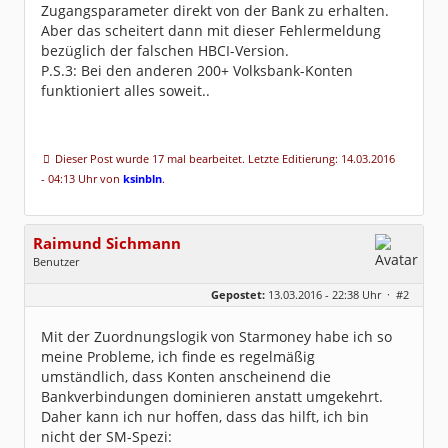
Zugangsparameter direkt von der Bank zu erhalten.
Aber das scheitert dann mit dieser Fehlermeldung
bezüglich der falschen HBCI-Version.
P.S.3: Bei den anderen 200+ Volksbank-Konten
funktioniert alles soweit..
Dieser Post wurde 17 mal bearbeitet. Letzte Editierung: 14.03.2016
- 04:13 Uhr von
ksinbln
.
Raimund Sichmann
Benutzer
Geschlecht:
keine Angabe
Gepostet:
13.03.2016 - 22:38 Uhr ·
#2
Beiträge:
8491
Dabei seit:
08 / 2002
Mit der Zuordnungslogik von Starmoney habe ich so
meine Probleme, ich finde es regelmäßig
umständlich, dass Konten anscheinend die
Bankverbindungen dominieren anstatt umgekehrt.
Daher kann ich nur hoffen, dass das hilft, ich bin
nicht der SM-Spezi: