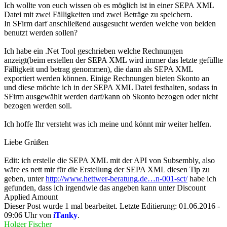
Ich wollte von euch wissen ob es möglich ist in einer SEPA XML
Datei mit zwei Fälligkeiten und zwei Beträge zu speichern.
In SFirm darf anschließend ausgesucht werden welche von beiden
benutzt werden sollen?
Ich habe ein .Net Tool geschrieben welche Rechnungen
anzeigt(beim erstellen der SEPA XML wird immer das letzte gefüllte
Fälligkeit und betrag genommen), die dann als SEPA XML
exportiert werden können. Einige Rechnungen bieten Skonto an
und diese möchte ich in der SEPA XML Datei festhalten, sodass in
SFirm ausgewählt werden darf/kann ob Skonto bezogen oder nicht
bezogen werden soll.
Ich hoffe Ihr versteht was ich meine und könnt mir weiter helfen.
Liebe Grüßen
Edit: ich erstelle die SEPA XML mit der API von Subsembly, also
wäre es nett mir für die Erstellung der SEPA XML diesen Tip zu
geben, unter
http://www.hettwer-beratung.de…n-001-sct/
habe ich
gefunden, dass ich irgendwie das angeben kann unter Discount
Applied Amount
Dieser Post wurde 1 mal bearbeitet. Letzte Editierung: 01.06.2016 -
09:06 Uhr von
iTanky
.
Holger Fischer