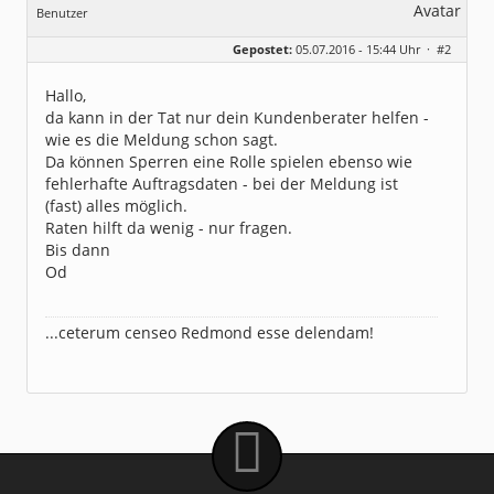
Benutzer
Geschlecht:
keine Angabe
Gepostet:
05.07.2016 - 15:44 Uhr ·
#2
Herkunft:
Bayerisch Venedig
Homepage:
sparkasse-passau.d…
Beiträge:
775
Hallo,
Dabei seit:
11 / 2004
da kann in der Tat nur dein Kundenberater helfen -
wie es die Meldung schon sagt.
Da können Sperren eine Rolle spielen ebenso wie
fehlerhafte Auftragsdaten - bei der Meldung ist
(fast) alles möglich.
Raten hilft da wenig - nur fragen.
Bis dann
Od
...ceterum censeo Redmond esse delendam!