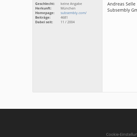
Andreas Selle
Geschlecht:
keine Angabe
Herkunft:
München
Subsembly G
Homepage:
subsembly.com/
Beiträge:
4681
Dabei seit:
11 / 2004
Cookie-Einstellu