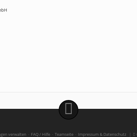
mbH
ngen verwalten
·
FAQ / Hilfe
·
Teamseite
·
Impressum & Datenschutz
|