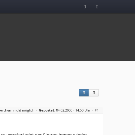
peichern nicht möglich
·
Gepostet:
04.02.2005 - 14:50 Uhr ·
#1
, so verschwindet der Eintrag immer wieder.