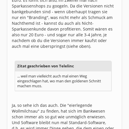
Euro. Es lohnt sich also, im Zweifel mal nach
Sparkassenshops zu googeln. Da die Versionen nicht
bankgebunden sind - wenn überhaupt tragen sie
nur ein "Branding", was nicht mehr als Schmuck am
Nachthemd ist - kannst du auch als Nicht-
Sparkassenkunde davon profitieren. Somit wären es
also nur 20 Euro - und sogar nur alle 3-4 Jahre, je
nachdem ob du die Versionen immer kaufst oder
auch mal eine überspringst (siehe oben).
Zitat geschrieben von Telelinc
... weil man vielleicht auch mal einen Weg
eingeschlagen hat, wo man den goldenen Schnitt
machen muss.
Ja, so sehe ich das auch. Die "eierlegende
Wollmilchsau" zu finden, hat sich im Bankwesen
schon immer als so gut wie unmöglich erwiesen.
Und Software bleibt nun mal Standard-Software,
d.h. es wird immer Dinge geben, die dem einen oder