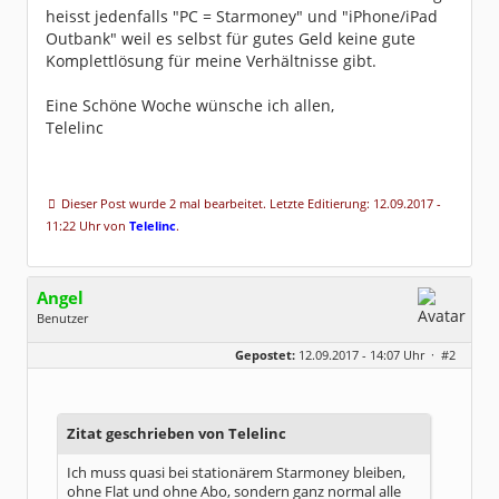
heisst jedenfalls "PC = Starmoney" und "iPhone/iPad
Outbank" weil es selbst für gutes Geld keine gute
Komplettlösung für meine Verhältnisse gibt.
Eine Schöne Woche wünsche ich allen,
Telelinc
Dieser Post wurde 2 mal bearbeitet. Letzte Editierung: 12.09.2017 -
11:22 Uhr von
Telelinc
.
Angel
Benutzer
Geschlecht:
Gepostet:
12.09.2017 - 14:07 Uhr ·
#2
Herkunft:
NRW
Alter:
43
Beiträge:
726
Dabei seit:
06 / 2005
Zitat geschrieben von Telelinc
Ich muss quasi bei stationärem Starmoney bleiben,
ohne Flat und ohne Abo, sondern ganz normal alle