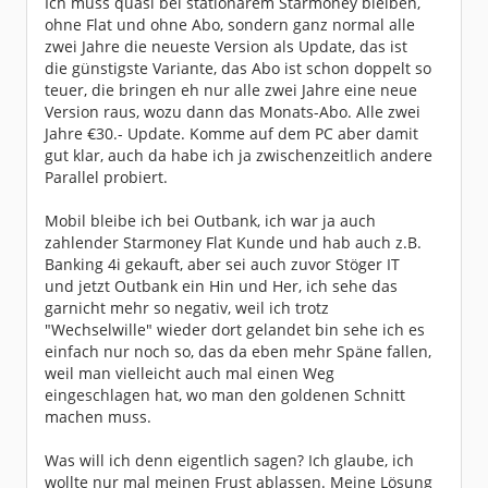
Ich muss quasi bei stationärem Starmoney bleiben,
ohne Flat und ohne Abo, sondern ganz normal alle
zwei Jahre die neueste Version als Update, das ist
die günstigste Variante, das Abo ist schon doppelt so
teuer, die bringen eh nur alle zwei Jahre eine neue
Version raus, wozu dann das Monats-Abo. Alle zwei
Jahre €30.- Update. Komme auf dem PC aber damit
gut klar, auch da habe ich ja zwischenzeitlich andere
Parallel probiert.
Mobil bleibe ich bei Outbank, ich war ja auch
zahlender Starmoney Flat Kunde und hab auch z.B.
Banking 4i gekauft, aber sei auch zuvor Stöger IT
und jetzt Outbank ein Hin und Her, ich sehe das
garnicht mehr so negativ, weil ich trotz
"Wechselwille" wieder dort gelandet bin sehe ich es
einfach nur noch so, das da eben mehr Späne fallen,
weil man vielleicht auch mal einen Weg
eingeschlagen hat, wo man den goldenen Schnitt
machen muss.
Was will ich denn eigentlich sagen? Ich glaube, ich
wollte nur mal meinen Frust ablassen. Meine Lösung