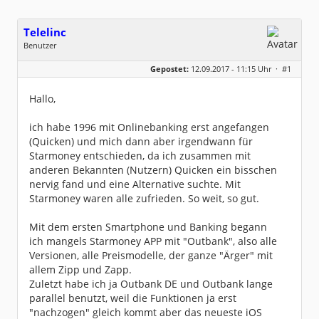
Telelinc
Benutzer
Geschlecht:
keine Angabe
Gepostet:
12.09.2017 - 11:15 Uhr ·
#1
Beiträge:
2
Dabei seit:
09 / 2017
Hallo,
ich habe 1996 mit Onlinebanking erst angefangen
(Quicken) und mich dann aber irgendwann für
Starmoney entschieden, da ich zusammen mit
anderen Bekannten (Nutzern) Quicken ein bisschen
nervig fand und eine Alternative suchte. Mit
Starmoney waren alle zufrieden. So weit, so gut.
Mit dem ersten Smartphone und Banking begann
ich mangels Starmoney APP mit "Outbank", also alle
Versionen, alle Preismodelle, der ganze "Ärger" mit
allem Zipp und Zapp.
Zuletzt habe ich ja Outbank DE und Outbank lange
parallel benutzt, weil die Funktionen ja erst
"nachzogen" gleich kommt aber das neueste iOS