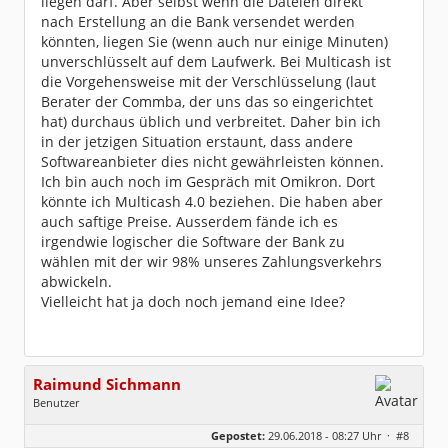
liegen darf. Aber selbst wenn die Dateien direkt
nach Erstellung an die Bank versendet werden
könnten, liegen Sie (wenn auch nur einige Minuten)
unverschlüsselt auf dem Laufwerk. Bei Multicash ist
die Vorgehensweise mit der Verschlüsselung (laut
Berater der Commba, der uns das so eingerichtet
hat) durchaus üblich und verbreitet. Daher bin ich
in der jetzigen Situation erstaunt, dass andere
Softwareanbieter dies nicht gewährleisten können.
Ich bin auch noch im Gespräch mit Omikron. Dort
könnte ich Multicash 4.0 beziehen. Die haben aber
auch saftige Preise. Ausserdem fände ich es
irgendwie logischer die Software der Bank zu
wählen mit der wir 98% unseres Zahlungsverkehrs
abwickeln.
Vielleicht hat ja doch noch jemand eine Idee?
Raimund Sichmann
Benutzer
Geschlecht:
keine Angabe
Gepostet:
29.06.2018 - 08:27 Uhr ·
#8
Beiträge:
8489