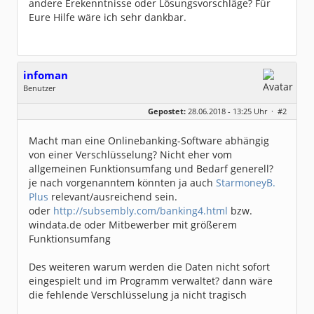
andere Erekenntnisse oder Lösungsvorschläge? Für
Eure Hilfe wäre ich sehr dankbar.
infoman
Benutzer
Geschlecht:
Gepostet:
28.06.2018 - 13:25 Uhr ·
#2
Beiträge:
8317
Dabei seit:
06 / 2008
Macht man eine Onlinebanking-Software abhängig
von einer Verschlüsselung? Nicht eher vom
allgemeinen Funktionsumfang und Bedarf generell?
je nach vorgenanntem könnten ja auch
StarmoneyB.
Plus
relevant/ausreichend sein.
oder
http://subsembly.com/banking4.html
bzw.
windata.de oder Mitbewerber mit größerem
Funktionsumfang
Des weiteren warum werden die Daten nicht sofort
eingespielt und im Programm verwaltet? dann wäre
die fehlende Verschlüsselung ja nicht tragisch