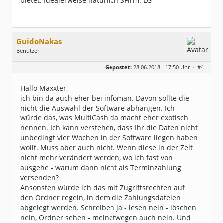
bietet. Idealerweise natürlich SFirm. LG
GuidoNakas
Benutzer
Geschlecht:
Gepostet:
28.06.2018 - 17:50 Uhr ·
#4
Alter:
55
Beiträge:
289
Dabei seit:
10 / 2005
Hallo Maxxter,
ich bin da auch eher bei infoman. Davon sollte die
nicht die Auswahl der Software abhängen. Ich
würde das, was MultiCash da macht eher exotisch
nennen. Ich kann verstehen, dass Ihr die Daten nicht
unbedingt vier Wochen in der Software liegen haben
wollt. Muss aber auch nicht. Wenn diese in der Zeit
nicht mehr verändert werden, wo ich fast von
ausgehe - warum dann nicht als Terminzahlung
versenden?
Ansonsten würde ich das mit Zugriffsrechten auf
den Ordner regeln, in dem die Zahlungsdateien
abgelegt werden. Schreiben ja - lesen nein - löschen
nein, Ordner sehen - meinetwegen auch nein. Und