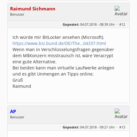
Raimund Sichmann
Benutzer
Geschlecht:
keine Angabe
Gepostet:
04.07.2018 - 08:39 Uhr ·
#12
Beiträge:
8489
Dabei seit:
08 / 2002
Ich würde mir BitLocker ansehen (Microsoft).
https://www.bsi.bund.de/DE/The…04337.html
Wenn man in Verschlüsselungsfragen gegenüber
dem M$Konzern misstrauisch ist, wäre Veracrypt
eine gute Alternative.
Bei beiden kann man virtuelle Laufwerke anlegen
und es gibt Unmengen an Tipps online.
Gruß
Raimund
AP
Benutzer
Geschlecht:
keine Angabe
Gepostet:
04.07.2018 - 09:21 Uhr ·
#13
Beiträge:
126
Dabei seit:
05 / 2011