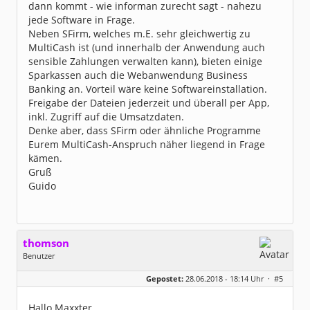
dann kommt - wie informan zurecht sagt - nahezu
jede Software in Frage.
Neben SFirm, welches m.E. sehr gleichwertig zu
MultiCash ist (und innerhalb der Anwendung auch
sensible Zahlungen verwalten kann), bieten einige
Sparkassen auch die Webanwendung Business
Banking an. Vorteil wäre keine Softwareinstallation.
Freigabe der Dateien jederzeit und überall per App,
inkl. Zugriff auf die Umsatzdaten.
Denke aber, dass SFirm oder ähnliche Programme
Eurem MultiCash-Anspruch näher liegend in Frage
kämen.
Gruß
Guido
thomson
Benutzer
Geschlecht:
keine Angabe
Gepostet:
28.06.2018 - 18:14 Uhr ·
#5
Beiträge:
124
Dabei seit:
02 / 2006
Hallo Maxxter,